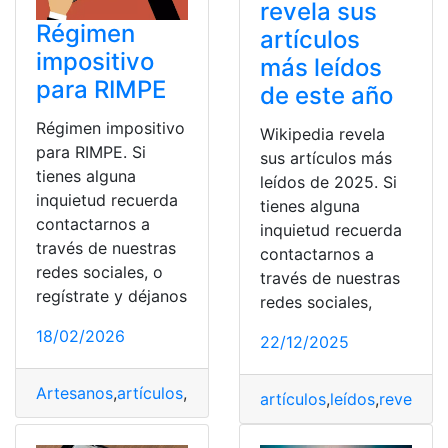
revela sus
Régimen
artículos
impositivo
más leídos
para RIMPE
de este año
Régimen impositivo
Wikipedia revela
para RIMPE. Si
sus artículos más
tienes alguna
leídos de 2025. Si
inquietud recuerda
tienes alguna
contactarnos a
inquietud recuerda
través de nuestras
contactarnos a
redes sociales, o
través de nuestras
regístrate y déjanos
redes sociales,
18/02/2026
22/12/2025
Artesanos
,
artículos
,
Emprendedores
,
Negocios
,
Reform
artículos
,
leídos
,
revela
,
Wi