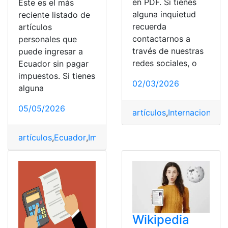
en PDF. Si tienes
Este es el más
alguna inquietud
reciente listado de
recuerda
artículos
contactarnos a
personales que
través de nuestras
puede ingresar a
redes sociales, o
Ecuador sin pagar
impuestos. Si tienes
02/03/2026
alguna
05/05/2026
artículos
,
Internacionales
,
artículos
,
Ecuador
,
Impuestos
,
Ingresar
,
Listado
,
pagar
,
pe
Wikipedia