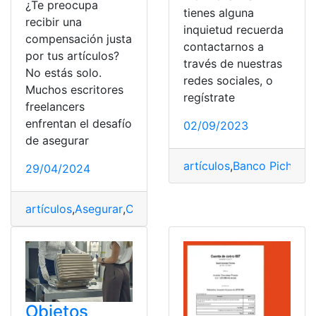
¿Te preocupa
tienes alguna
recibir una
inquietud recuerda
compensación justa
contactarnos a
por tus artículos?
través de nuestras
No estás solo.
redes sociales, o
Muchos escritores
regístrate
freelancers
enfrentan el desafío
02/09/2023
de asegurar
artículos
,
Banco Pichinch
29/04/2024
artículos
,
Asegurar
,
Consejos
,
Escribir
,
justos
,
Pagos
Objetos