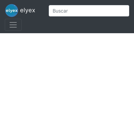
elyex