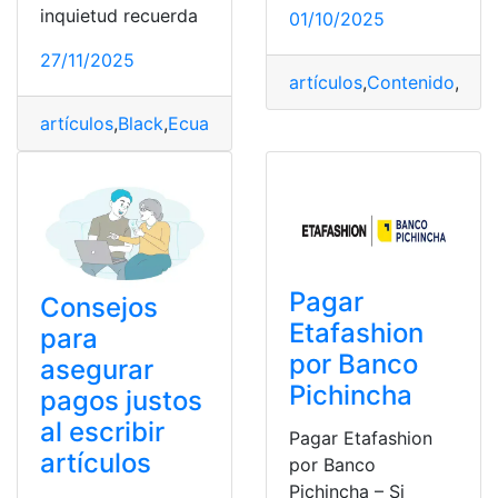
inquietud recuerda
01/10/2025
27/11/2025
artículos
,
Contenido
,
Noti
artículos
,
Black
,
Ecuador
,
Friday
,
Impuestos
,
pagar
Pagar
Consejos
Etafashion
para
por Banco
asegurar
Pichincha
pagos justos
al escribir
Pagar Etafashion
artículos
por Banco
Pichincha – Si