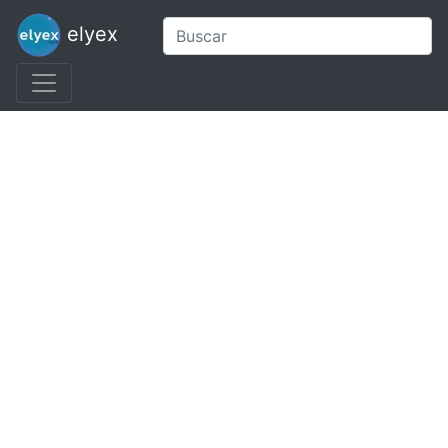
elyex