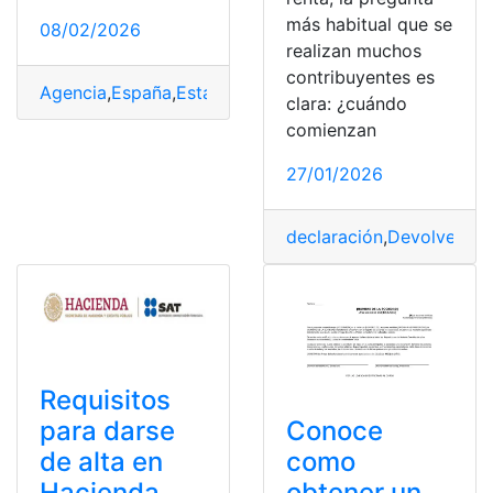
más habitual que se
08/02/2026
realizan muchos
contribuyentes es
Agencia
,
España
,
Estafa
,
Hacienda
,
mail
,
suplanta
,
Tributar
clara: ¿cuándo
comienzan
27/01/2026
declaración
,
Devolver
,
Di
Requisitos
para darse
Conoce
de alta en
como
Hacienda
obtener un