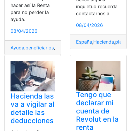
hacer así la Renta
inquietud recuerda
para no perder la
contactarnos a
ayuda.
08/04/2026
08/04/2026
España
,
Hacienda
,
plazo
,
Ayuda
,
beneficiarios
,
España
,
Hacienda
,
Ingreso
,
Mínimo
,
Tengo que
Hacienda las
declarar mi
va a vigilar al
cuenta de
detalle las
Revolut en la
deducciones
renta