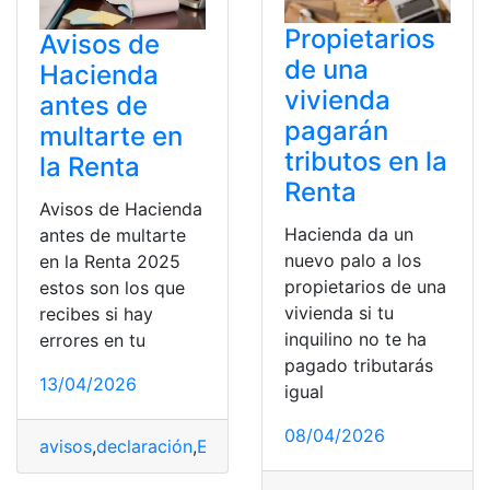
Propietarios
Avisos de
de una
Hacienda
vivienda
antes de
pagarán
multarte en
tributos en la
la Renta
Renta
Avisos de Hacienda
Hacienda da un
antes de multarte
nuevo palo a los
en la Renta 2025
propietarios de una
estos son los que
vivienda si tu
recibes si hay
inquilino no te ha
errores en tu
pagado tributarás
13/04/2026
igual
08/04/2026
avisos
,
declaración
,
Errores
,
España
,
Hacienda
,
multarte
,