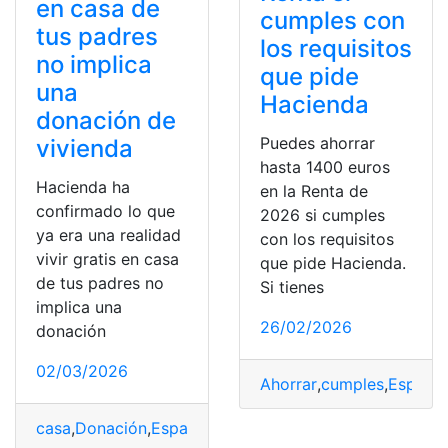
en casa de
cumples con
tus padres
los requisitos
no implica
que pide
una
Hacienda
donación de
Puedes ahorrar
vivienda
hasta 1400 euros
Hacienda ha
en la Renta de
confirmado lo que
2026 si cumples
ya era una realidad
con los requisitos
vivir gratis en casa
que pide Hacienda.
de tus padres no
Si tienes
implica una
26/02/2026
donación
02/03/2026
Ahorrar
,
cumples
,
España
,
casa
,
Donación
,
España
,
Gratis
,
Hacienda
,
padres
,
Realida