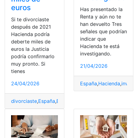
euros
Has presentado la
Renta y aún no te
Si te divorciaste
han devuelto Tres
después de 2021
señales que podrían
Hacienda podría
indicar que
deberte miles de
Hacienda te está
euros la Justicia
investigando.
podría confirmarlo
muy pronto. Si
21/04/2026
tienes
España
,
Hacienda
,
invest
24/04/2026
divorciaste
,
España
,
Euros
,
Hacienda
,
Justicia