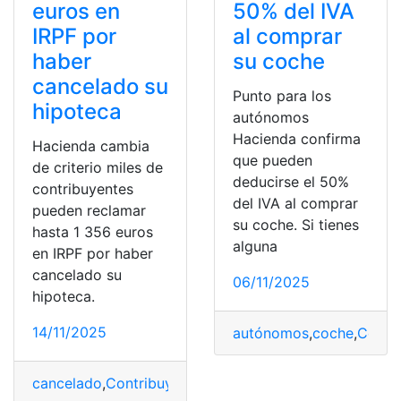
euros en
50% del IVA
IRPF por
al comprar
haber
su coche
cancelado su
Punto para los
hipoteca
autónomos
Hacienda confirma
Hacienda cambia
que pueden
de criterio miles de
deducirse el 50%
contribuyentes
del IVA al comprar
pueden reclamar
su coche. Si tienes
hasta 1 356 euros
alguna
en IRPF por haber
cancelado su
06/11/2025
hipoteca.
14/11/2025
autónomos
,
coche
,
Compr
cancelado
,
Contribuyentes
,
España
,
Euros
,
Hacienda
,
Hip