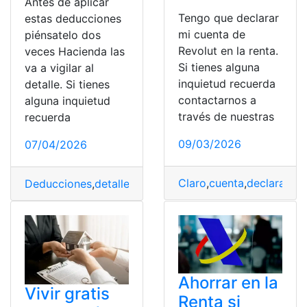
Antes de aplicar
Tengo que declarar
estas deducciones
mi cuenta de
piénsatelo dos
Revolut en la renta.
veces Hacienda las
Si tienes alguna
va a vigilar al
inquietud recuerda
detalle. Si tienes
contactarnos a
alguna inquietud
través de nuestras
recuerda
09/03/2026
07/04/2026
Claro
,
cuenta
,
declarar
,
Es
Deducciones
,
detalle
,
España
,
Hacienda
,
vigilar
Ahorrar en la
Vivir gratis
Renta si