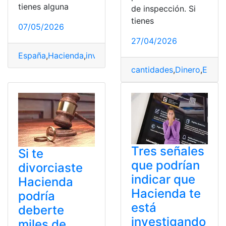
tienes alguna
de inspección. Si
tienes
07/05/2026
27/04/2026
España
,
Hacienda
,
investigando
,
Renta
cantidades
,
Dinero
,
Españ
Tres señales
Si te
que podrían
divorciaste
indicar que
Hacienda
Hacienda te
podría
está
deberte
investigando
miles de