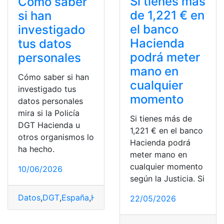
Si tienes más
Cómo saber
de 1,221 € en
si han
el banco
investigado
Hacienda
tus datos
podrá meter
personales
mano en
Cómo saber si han
cualquier
investigado tus
momento
datos personales
mira si la Policía
Si tienes más de
DGT Hacienda u
1,221 € en el banco
otros organismos lo
Hacienda podrá
ha hecho.
meter mano en
cualquier momento
10/06/2026
según la Justicia. Si
Datos
,
DGT
,
España
,
Hacienda
,
investigado
,
organismos
,
22/05/2026