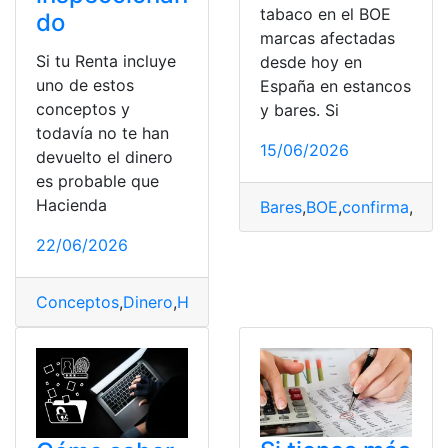
tabaco en el BOE
do
marcas afectadas
Si tu Renta incluye
desde hoy en
uno de estos
España en estancos
conceptos y
y bares. Si
todavía no te han
15/06/2026
devuelto el dinero
es probable que
Hacienda
Bares
,
BOE
,
confirma
,
Esp
22/06/2026
Conceptos
,
Dinero
,
Hacienda
,
inspeccionando
,
Renta