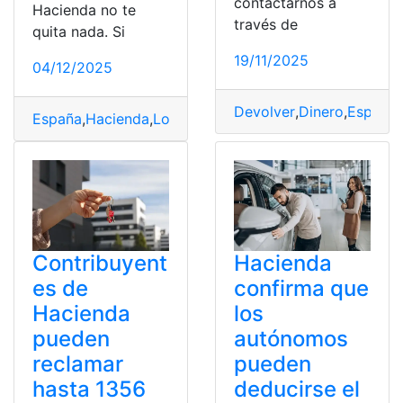
contactarnos a
Hacienda no te
través de
quita nada. Si
19/11/2025
04/12/2025
Devolver
,
Dinero
,
España
,
España
,
Hacienda
,
Lotería
,
Navidad
,
Premios
Contribuyent
Hacienda
es de
confirma que
Hacienda
los
pueden
autónomos
reclamar
pueden
hasta 1356
deducirse el