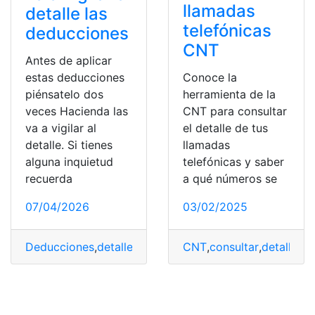
llamadas
detalle las
telefónicas
deducciones
CNT
Antes de aplicar
Conoce la
estas deducciones
herramienta de la
piénsatelo dos
CNT para consultar
veces Hacienda las
el detalle de tus
va a vigilar al
llamadas
detalle. Si tienes
telefónicas y saber
alguna inquietud
a qué números se
recuerda
03/02/2025
07/04/2026
CNT
,
consultar
,
detalle
,
Ll
Deducciones
,
detalle
,
España
,
Hacienda
,
vigilar