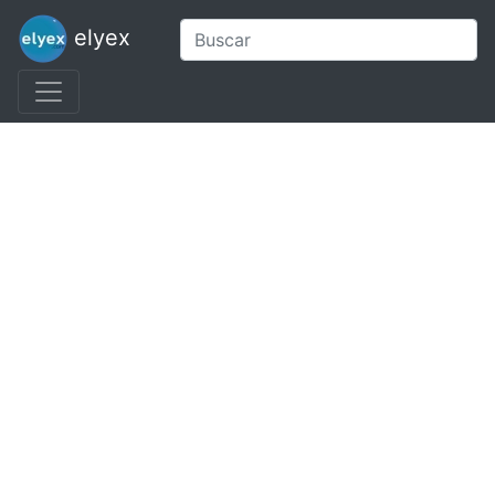
elyex