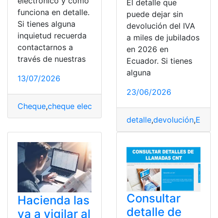
electrónico y cómo
El detalle que
funciona en detalle.
puede dejar sin
Si tienes alguna
devolución del IVA
inquietud recuerda
a miles de jubilados
contactarnos a
en 2026 en
través de nuestras
Ecuador. Si tienes
alguna
13/07/2026
23/06/2026
Cheque
,
cheque electrónico
,
detalle
,
electrónico
,
funcion
detalle
,
devolución
,
Ecuad
Consultar
Hacienda las
detalle de
va a vigilar al