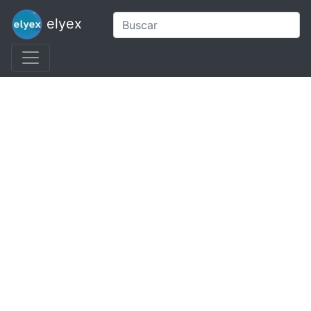
elyex