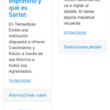
imprimirlo y
va a vigilar al
qué es
detalle. Si tienes
Sartet
alguna inquietud
recuerda
En Tamaulipas
Existe una
07/04/2026
Institución
dispuesta a ofrecer
Deducciones
,
detalle
,
Esp
Crecimiento y
Futuro a través de
sus Ahorros a
todos sus
Agremiados.
12/06/2026
Ahorros
,
Crear cuenta
,
cuenta
,
cuenta de ahorros
,
Cuenta