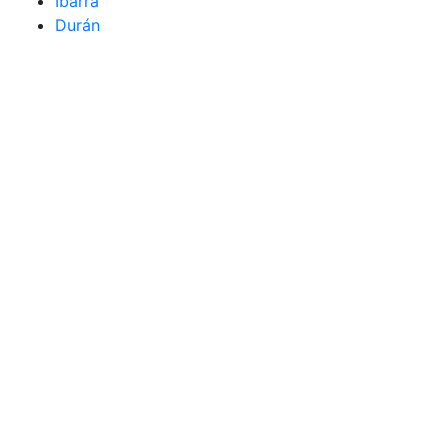
Ibarra
Durán