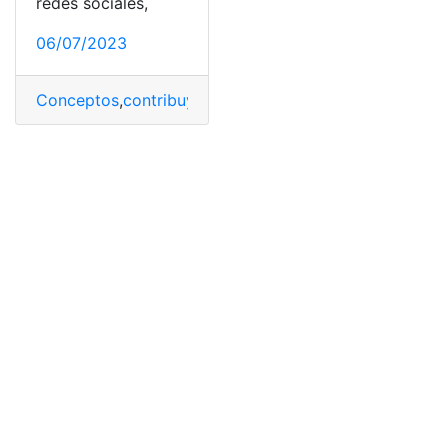
redes sociales,
06/07/2023
Conceptos
,
contribuyente
,
Deducciones
,
Entender
,
tribu