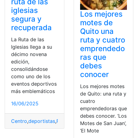
ruta de las
iglesias
Los mejores
segura y
motes de
recuperada
Quito una
ruta y cuatro
La Ruta de las
Iglesias llega a su
emprendedo
décimo novena
ras que
edición,
debes
consolidándose
conocer
como uno de los
eventos deportivos
Los mejores motes
más emblemáticos
de Quito: una ruta y
cuatro
16/06/2025
emprendedoras que
debes conocer. ‘Los
Centro
,
deportistas
,
Familias
,
histórico
,
iglesias
,
Miles
,
Qui
Motes de San Juan’,
‘El Mote