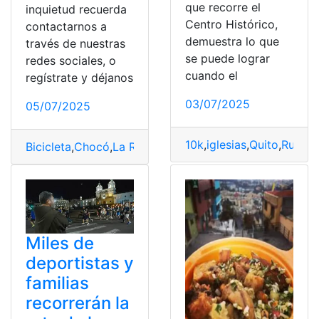
que recorre el
inquietud recuerda
Centro Histórico,
contactarnos a
demuestra lo que
través de nuestras
se puede lograr
redes sociales, o
cuando el
regístrate y déjanos
03/07/2025
05/07/2025
10k
,
iglesias
,
Quito
,
Ruta
Bicicleta
,
Chocó
,
La Ruta del Chocó
,
necesitas
,
Ruta
Miles de
deportistas y
familias
recorrerán la