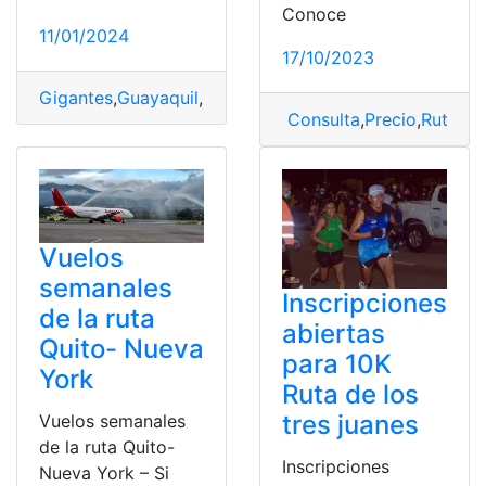
Conoce
11/01/2024
17/10/2023
Gigantes
,
Guayaquil
,
Monigotes
,
Ruta
Consulta
,
Precio
,
Ruta
,
Tr
Vuelos
semanales
Inscripciones
de la ruta
abiertas
Quito- Nueva
para 10K
York
Ruta de los
tres juanes
Vuelos semanales
de la ruta Quito-
Inscripciones
Nueva York – Si