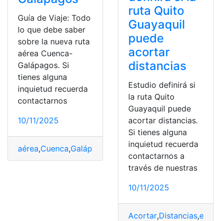
ruta Quito
Guía de Viaje: Todo
Guayaquil
lo que debe saber
puede
sobre la nueva ruta
acortar
aérea Cuenca-
distancias
Galápagos. Si
tienes alguna
Estudio definirá si
inquietud recuerda
la ruta Quito
contactarnos
Guayaquil puede
acortar distancias.
10/11/2025
Si tienes alguna
inquietud recuerda
aérea
,
Cuenca
,
Galápagos
,
Nueva
,
Ruta
,
viaje
contactarnos a
través de nuestras
10/11/2025
Acortar
,
Distancias
,
estud