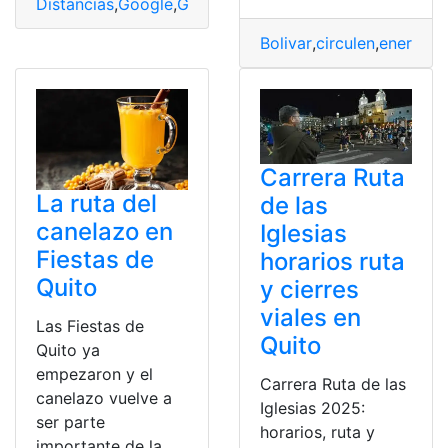
Distancias
,
Google
,
Google Maps
,
Mapa
,
Mapas
,
Ruta
,
rut
Bolivar
,
circulen
,
enero
,
pe
Carrera Ruta
La ruta del
de las
canelazo en
Iglesias
Fiestas de
horarios ruta
Quito
y cierres
viales en
Las Fiestas de
Quito
Quito ya
empezaron y el
Carrera Ruta de las
canelazo vuelve a
Iglesias 2025:
ser parte
horarios, ruta y
importante de la