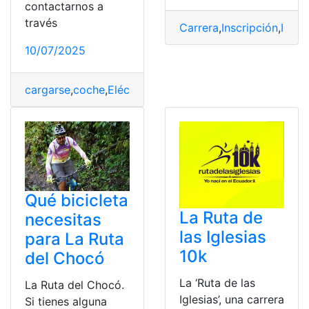
contactarnos a
través
Carrera
,
Inscripción
,
Instr
10/07/2025
cargarse
,
coche
,
Eléctrico
,
potencias
,
Ruta
Qué bicicleta
La Ruta de
necesitas
las Iglesias
para La Ruta
10k
del Chocó
La ‘Ruta de las
La Ruta del Chocó.
Iglesias’, una carrera
Si tienes alguna