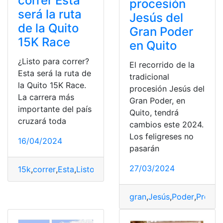
correr Esta
procesión
será la ruta
Jesús del
de la Quito
Gran Poder
15K Race
en Quito
¿Listo para correr?
El recorrido de la
Esta será la ruta de
tradicional
la Quito 15K Race.
procesión Jesús del
La carrera más
Gran Poder, en
importante del país
Quito, tendrá
cruzará toda
cambios este 2024.
Los feligreses no
16/04/2024
pasarán
27/03/2024
15k
,
correr
,
Esta
,
Listo
,
Quito
,
Race
,
Ruta
,
será
gran
,
Jesús
,
Poder
,
Proces