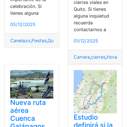
cierres viales en
celebración. Si
Quito. Si tienes
tienes alguna
alguna inquietud
recuerda
05/12/2025
contactarnos a
Canelazo
,
Fiestas
,
Quito
,
Ruta
01/12/2025
Carrera
,
cierres
,
Horarios
,
Nueva ruta
aérea
Estudio
Cuenca
definirá si la
Galápagos