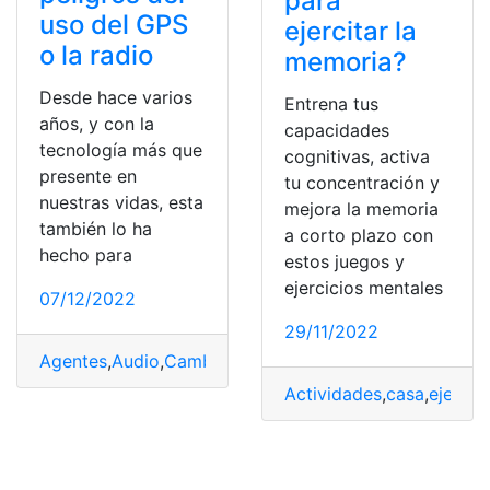
para
uso del GPS
ejercitar la
o la radio
memoria?
Desde hace varios
Entrena tus
años, y con la
capacidades
tecnología más que
cognitivas, activa
presente en
tu concentración y
nuestras vidas, esta
mejora la memoria
también lo ha
a corto plazo con
hecho para
estos juegos y
ejercicios mentales
07/12/2022
29/11/2022
Agentes
,
Audio
,
Cambios
,
Carretera
,
GPS
,
Multas
,
Multas
,
Actividades
,
casa
,
ejercita