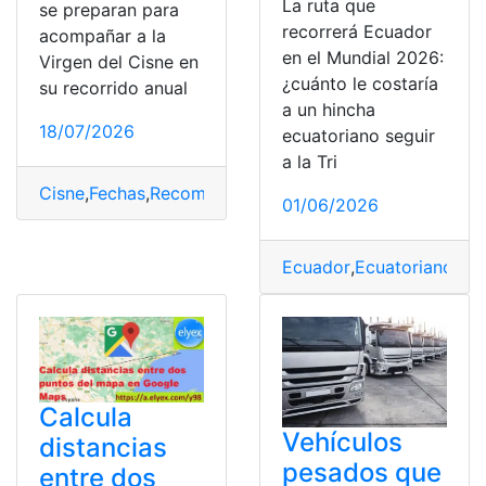
La ruta que
se preparan para
recorrerá Ecuador
acompañar a la
en el Mundial 2026:
Virgen del Cisne en
¿cuánto le costaría
su recorrido anual
a un hincha
18/07/2026
ecuatoriano seguir
a la Tri
Cisne
,
Fechas
,
Recomendaciones
,
romería
,
Romería Virge
01/06/2026
Ecuador
,
Ecuatoriano
,
Fa
Calcula
Vehículos
distancias
pesados que
entre dos