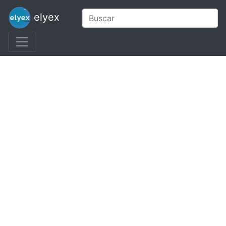
elyex