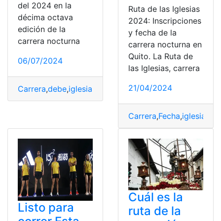
del 2024 en la
Ruta de las Iglesias
décima octava
2024: Inscripciones
edición de la
y fecha de la
carrera nocturna
carrera nocturna en
Quito. La Ruta de
06/07/2024
las Iglesias, carrera
21/04/2024
Carrera
,
debe
,
iglesias
,
Quito
,
Ruta
Carrera
,
Fecha
,
iglesias
,
In
Cuál es la
Listo para
ruta de la