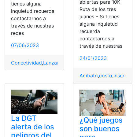
abiertas para 10K
tienes alguna
Ruta de los tres
inquietud recuerda
juanes – Si tienes
contactarnos a
alguna inquietud
través de nuestras
recuerda
redes
contactarnos a
07/06/2023
través de nuestras
24/01/2023
Conectividad
,
Lanzamiento
,
Nueva York
,
Quito
,
Ruta
,
Vue
Ambato
,
costo
,
Inscripció
La DGT
¿Qué juegos
alerta de los
son buenos
peligros del