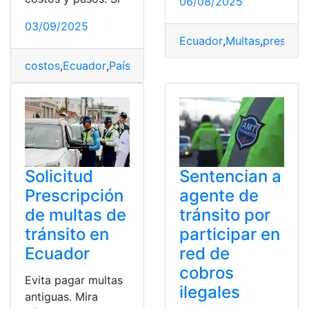
06/08/2025
03/09/2025
Ecuador
,
Multas
,
prescrip
costos
,
Ecuador
,
Países
,
Septiembre
,
Transito
,
Visa
Solicitud
Sentencian a
Prescripción
agente de
de multas de
tránsito por
tránsito en
participar en
Ecuador
red de
cobros
Evita pagar multas
ilegales
antiguas. Mira