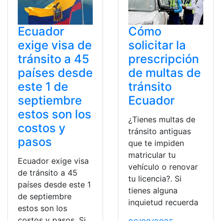
Ecuador
Cómo
exige visa de
solicitar la
tránsito a 45
prescripción
países desde
de multas de
este 1 de
tránsito
septiembre
Ecuador
estos son los
¿Tienes multas de
costos y
tránsito antiguas
pasos
que te impiden
matricular tu
Ecuador exige visa
vehículo o renovar
de tránsito a 45
tu licencia?. Si
países desde este 1
tienes alguna
de septiembre
inquietud recuerda
estos son los
costos y pasos. Si