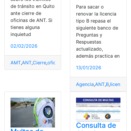
de tránsito en Quito
Para sacar o
ante cierre de
renovar la licencia
oficinas de ANT. Si
tipo B repasa el
tienes alguna
siguiente banco de
inquietud
Preguntas y
Respuestas
02/02/2026
actualizado,
además practica en
AMT
,
ANT
,
Cierre
,
oficinas
,
Quito
,
Transito
13/01/2026
Agencia
,
ANT
,
B
,
licencia
,
N
Consulta de