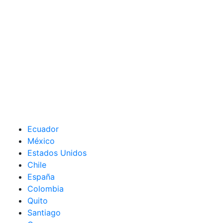
Ecuador
México
Estados Unidos
Chile
España
Colombia
Quito
Santiago