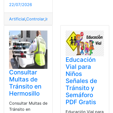
22/07/2026
Artificial
,
Controlar
,
Inteligencia
,
Quito
,
Transito
Educación
Vial para
Consultar
Niños
Multas de
Señales de
Tránsito en
Tránsito y
Hermosillo
Semáforo
PDF Gratis
Consultar Multas de
Tránsito en
Educación Vial para