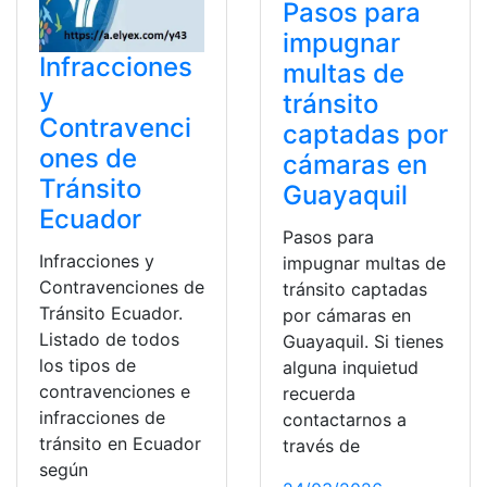
Pasos para
impugnar
Infracciones
multas de
y
tránsito
Contravenci
captadas por
ones de
cámaras en
Tránsito
Guayaquil
Ecuador
Pasos para
Infracciones y
impugnar multas de
Contravenciones de
tránsito captadas
Tránsito Ecuador.
por cámaras en
Listado de todos
Guayaquil. Si tienes
los tipos de
alguna inquietud
contravenciones e
recuerda
infracciones de
contactarnos a
tránsito en Ecuador
través de
según