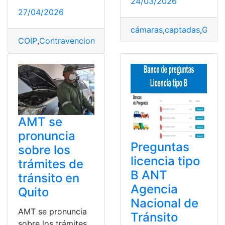
24/03/2026
27/04/2026
cámaras
,
captadas
,
Guaya
COIP
,
Contravenciones
,
Ecuador
,
Infracciones
,
Transito
,
V
AMT se
pronuncia
Preguntas
sobre los
licencia tipo
trámites de
B ANT
tránsito en
Agencia
Quito
Nacional de
AMT se pronuncia
Tránsito
sobre los trámites