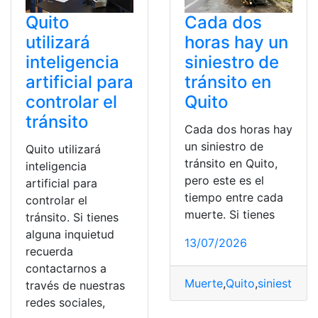
Quito
Cada dos
utilizará
horas hay un
inteligencia
siniestro de
artificial para
tránsito en
controlar el
Quito
tránsito
Cada dos horas hay
un siniestro de
Quito utilizará
tránsito en Quito,
inteligencia
pero este es el
artificial para
tiempo entre cada
controlar el
muerte. Si tienes
tránsito. Si tienes
alguna inquietud
13/07/2026
recuerda
contactarnos a
Muerte
,
Quito
,
siniestro
,
Tr
través de nuestras
redes sociales,