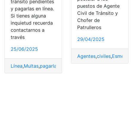
tránsito pendientes
puestos de Agente
y pagarlas en línea.
Civil de Tránsito y
Si tienes alguna
Chofer de
inquietud recuerda
Patrulleros
contactarnos a
través
29/04/2025
25/06/2025
Agentes
,
civiles
,
Esmerald
Línea
,
Multas
,
pagarlas
,
Pendientes
,
tienes
,
Transito