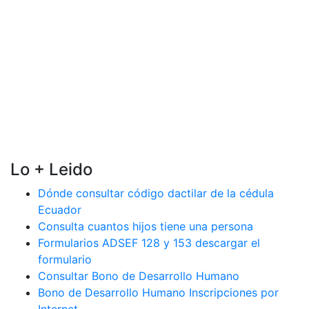
Lo + Leido
Dónde consultar código dactilar de la cédula
Ecuador
Consulta cuantos hijos tiene una persona
Formularios ADSEF 128 y 153 descargar el
formulario
Consultar Bono de Desarrollo Humano
Bono de Desarrollo Humano Inscripciones por