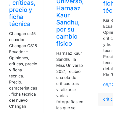
Universo,
, críticas,
fic
Harnaaz
precio y
téc
Kaur
ficha
Kia 
Sandhu,
técnica
Ecua
por su
Opin
Changan cs15
cambio
críti
ecuador.
físico
y fic
Changan CS15
técni
Ecuador –
Harnaaz Kaur
Preci
Opiniones,
Sandhu, la
técn
críticas, precio
Miss Universo
detal
y ficha
2021, recibió
Kia R
técnica.
una ola de
Precio,
críticas tras
08/1
características
viralizarse
, ficha técnica
varias
críti
del nuevo
fotografías en
Changan
las que se