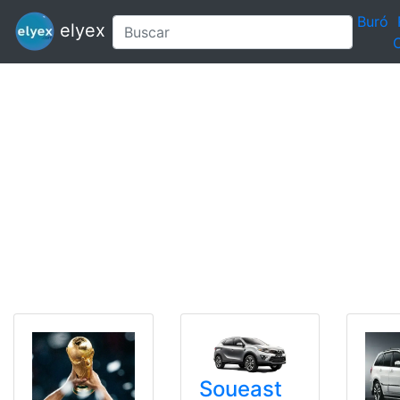
Buró
elyex
C
Soueast