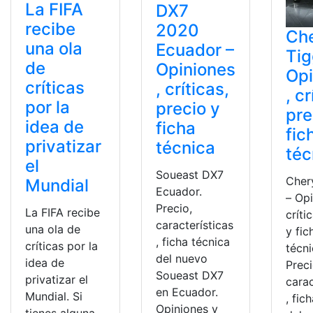
La FIFA
DX7
recibe
2020
Ch
una ola
Ecuador –
Tig
de
Opiniones
Opi
críticas
, críticas,
, cr
por la
precio y
pre
idea de
ficha
fic
privatizar
técnica
téc
el
Soueast DX7
Cher
Mundial
Ecuador.
– Opi
Precio,
La FIFA recibe
críti
características
una ola de
y fic
, ficha técnica
críticas por la
técni
del nuevo
idea de
Preci
Soueast DX7
privatizar el
carac
en Ecuador.
Mundial. Si
, fic
Opiniones y