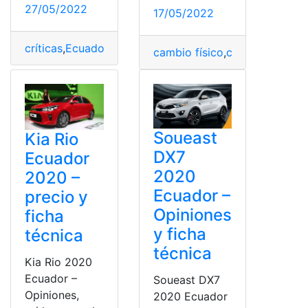
27/05/2022
17/05/2022
críticas
,
Ecuador
,
ficha técnica
,
opiniones
,
Precios
,
Vehícu
cambio físico
,
críticas
,
Fotogra
Soueast
Kia Rio
DX7
Ecuador
2020
2020 –
Ecuador –
precio y
Opiniones
ficha
y ficha
técnica
técnica
Kia Rio 2020
Ecuador –
Soueast DX7
Opiniones,
2020 Ecuador