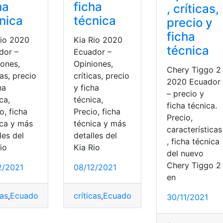
ha
ficha
, críticas,
nica
técnica
precio y
ficha
Rio 2020
Kia Rio 2020
técnica
dor –
Ecuador –
iones,
Opiniones,
Chery Tiggo 2
cas, precio
críticas, precio
2020 Ecuador
ha
y ficha
– precio y
ca,
técnica,
ficha técnica.
o, ficha
Precio, ficha
Precio,
ica y más
técnica y más
características
les del
detalles del
, ficha técnica
io
Kia Rio
del nuevo
Chery Tiggo 2
2/2021
08/12/2021
en
cas
,
Ecuador
,
ficha técnica
críticas
,
Kia Rio
,
Ecuador
,
opiniones
,
ficha técnica
,
Precios
,
Kia Rio
,
top2
,
o
30/11/2021