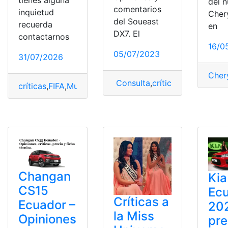
tienes alguna
del 
comentarios
inquietud
Cher
del Soueast
recuerda
en
DX7. El
contactarnos
16/0
05/07/2023
31/07/2026
Cher
Consulta
,
críticas
,
Ficha
,
ficha 
críticas
,
FIFA
,
Mundial
,
privatizar
,
Recibe
Changan
Kia
CS15
Ec
Críticas a
Ecuador –
20
la Miss
Opiniones
pre