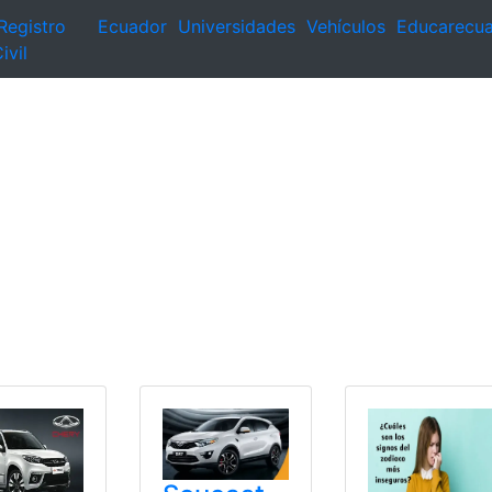
Registro
Ecuador
Universidades
Vehículos
Educarecu
ivil