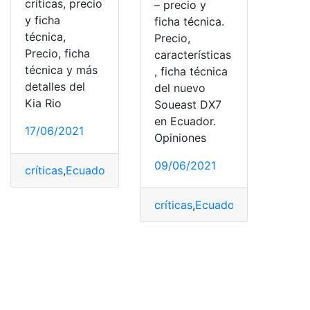
críticas, precio
– precio y
y ficha
ficha técnica.
técnica,
Precio,
Precio, ficha
características
técnica y más
, ficha técnica
detalles del
del nuevo
Kia Rio
Soueast DX7
en Ecuador.
17/06/2021
Opiniones
09/06/2021
críticas
,
Ecuador
,
ficha técnica
,
Kia Rio
,
opiniones
,
Precio
críticas
,
Ecuador
,
ficha técnica