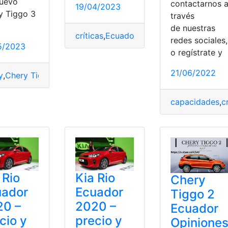
nuevo
contactarnos 
19/04/2023
y Tiggo 3
través
de nuestras
críticas
,
Ecuador
,
Ficha Tecnica
,
opinione
redes sociales,
5/2023
o regístrate y
21/06/2022
y
,
Chery Tiggo
,
críticas
,
ficha técnica
,
opiniones
,
Precio
técnica
,
opiniones
,
Opiniones críticas
,
Precio
capacidades
,
c
 Rio
Kia Rio
Chery
uador
Ecuador
Tiggo 2
20 –
2020 –
Ecuador
cio y
precio y
Opinione