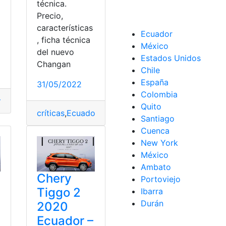
a
técnica.
Precio,
características
Ecuador
s
,
Soueast DX7
,
Top 2
, ficha técnica
México
del nuevo
Estados Unidos
Changan
Chile
España
31/05/2022
Colombia
ríticas
,
Inseguros
,
Signo
,
zodiaco
Quito
críticas
,
Ecuador
,
ficha técnica
,
opiniones
,
Precios
,
V
Santiago
Cuenca
New York
México
Ambato
Chery
Portoviejo
Tiggo 2
Ibarra
Durán
2020
s
Ecuador –