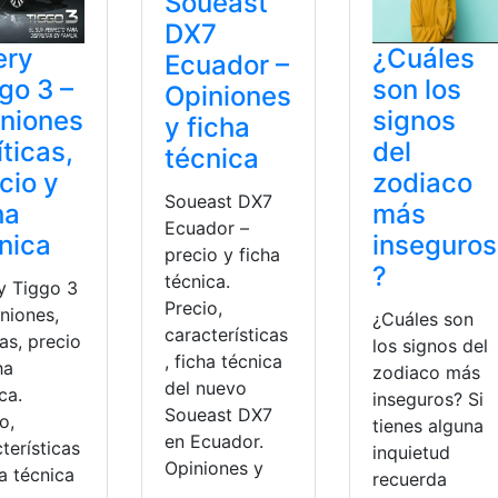
Soueast
DX7
ery
¿Cuáles
Ecuador –
go 3 –
son los
Opiniones
niones
signos
y ficha
íticas,
del
técnica
cio y
zodiaco
Soueast DX7
ha
más
Ecuador –
nica
inseguros
precio y ficha
?
técnica.
y Tiggo 3
Precio,
niones,
¿Cuáles son
características
cas, precio
los signos del
, ficha técnica
ha
zodiaco más
del nuevo
ca.
inseguros? Si
Soueast DX7
o,
tienes alguna
en Ecuador.
terísticas
inquietud
Opiniones y
ha técnica
recuerda