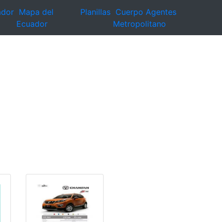
ador
Mapa del
Planillas
Cuerpo Agentes
Ecuador
Metropolitano