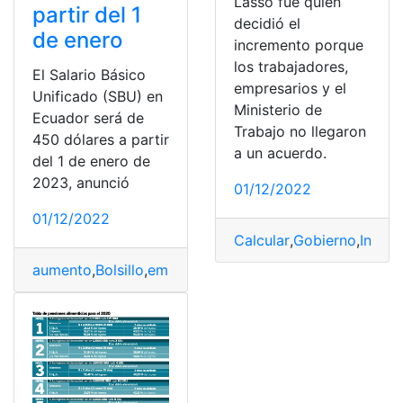
Lasso fue quien
partir del 1
decidió el
de enero
incremento porque
los trabajadores,
El Salario Básico
empresarios y el
Unificado (SBU) en
Ministerio de
Ecuador será de
Trabajo no llegaron
450 dólares a partir
a un acuerdo.
del 1 de enero de
2023, anunció
01/12/2022
01/12/2022
Calcular
,
Gobierno
,
Incre
aumento
,
Bolsillo
,
empresas
,
empresas privadas
,
empresa