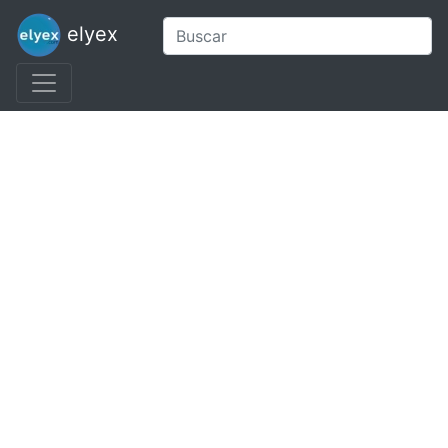
elyex