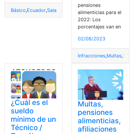
pensiones
Básico
,
Ecuador
,
Salario
,
Salario Básico Unificado
,
SBU
,
s
alimenticias para el
2022: Los
porcentajes van en
02/08/2023
Infracciones
,
Multas
,
Sala
¿Cuál es el
Multas,
sueldo
pensiones
mínimo de un
alimenticias,
Técnico /
afiliaciones