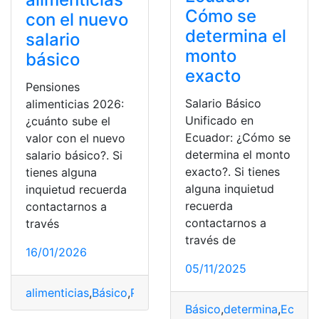
Cómo se
con el nuevo
determina el
salario
monto
básico
exacto
Pensiones
Salario Básico
alimenticias 2026:
Unificado en
¿cuánto sube el
Ecuador: ¿Cómo se
valor con el nuevo
determina el monto
salario básico?. Si
exacto?. Si tienes
tienes alguna
alguna inquietud
inquietud recuerda
recuerda
contactarnos a
contactarnos a
través
través de
16/01/2026
05/11/2025
alimenticias
,
Básico
,
Pensión alimenticia
,
Pensiones
,
Sala
Básico
,
determina
,
Ecuado