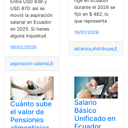
rige en Ecuador
Entre USD 838 y
durante el 2026 se
USD 870: así se
fijó en $ 482, lo
movió la aspiración
que representa
salarial en Ecuador
en 2025. Si tienes
19/01/2026
alguna inquietud
06/02/2026
alcanza
,
distribuye
,
Ecuad
aspiración salarial
,
Ecuador
,
Salario
,
Salario Básico Unif
Salario
Cuánto sube
Básico
el valor de
Unificado en
Pensiones
Ecuador
alimenticias