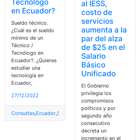
Tecnólogo
al IESS,
en Ecuador?
costo de
servicios
Sueldo técnico.
aumenta a la
¿Cuál es el sueldo
par del alza
mínimo de un
Técnico /
de $25 en el
Tecnólogo en
Salario
Ecuador?. ¿Quieres
Básico
estudiar una
Unificado
tecnología en
Ecuador,
El Gobierno
privilegia los
27/12/2022
compromisos
políticos y por
Consultas
,
Ecuador
,
Salario
,
Salario Básico
,
Salario Bási
segundo año
consecutivo
decreta un
incremento en el