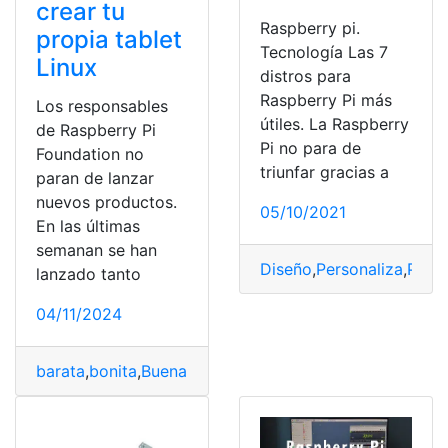
crear tu
Raspberry pi.
propia tablet
Tecnología Las 7
Linux
distros para
Raspberry Pi más
Los responsables
útiles. La Raspberry
de Raspberry Pi
Pi no para de
Foundation no
triunfar gracias a
paran de lanzar
nuevos productos.
05/10/2021
En las últimas
semanan se han
Diseño
,
Personaliza
,
Placa
lanzado tanto
04/11/2024
barata
,
bonita
,
Buena
,
crear
,
Display
,
Linux
,
Pantalla
,
permi