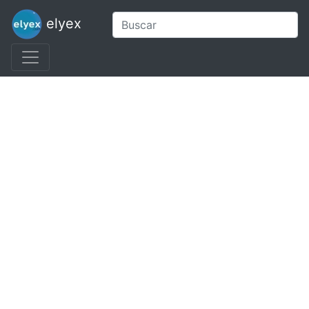
elyex