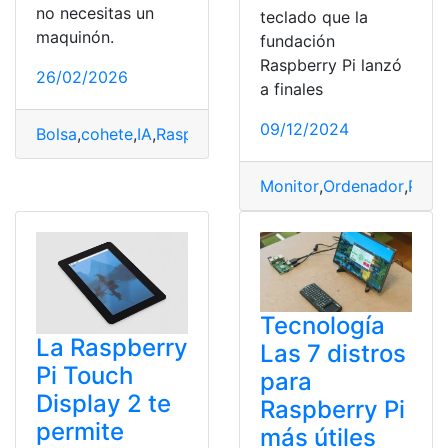
no necesitas un
teclado que la
maquinón.
fundación
Raspberry Pi lanzó
26/02/2026
a finales
09/12/2024
Bolsa
,
cohete
,
IA
,
Raspberry
Monitor
,
Ordenador
,
Pi
,
Por
Tecnología
La Raspberry
Las 7 distros
Pi Touch
para
Display 2 te
Raspberry Pi
permite
más útiles