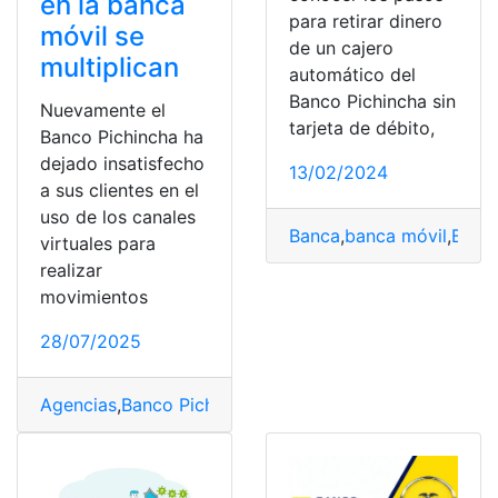
en la banca
para retirar dinero
móvil se
de un cajero
multiplican
automático del
Banco Pichincha sin
Nuevamente el
tarjeta de débito,
Banco Pichincha ha
dejado insatisfecho
13/02/2024
a sus clientes en el
uso de los canales
Banca
,
banca móvil
,
Banco
virtuales para
realizar
movimientos
28/07/2025
Agencias
,
Banco Pichincha
,
Cajeros
,
cuenta
,
entidad
,
Pag