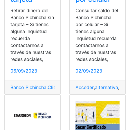
Retirar dinero del
Consultar saldo del
Banco Pichincha sin
Banco Pichincha
tarjeta – Si tienes
por celular – Si
alguna inquietud
tienes alguna
recuerda
inquietud recuerda
contactarnos a
contactarnos a
través de nuestras
través de nuestras
redes sociales,
redes sociales,
06/09/2023
02/09/2023
Banco Pichincha
,
Clientes
,
cuenta
Acceder
,
Dinero
,
alternativa
,
Necesidades
,
Banc