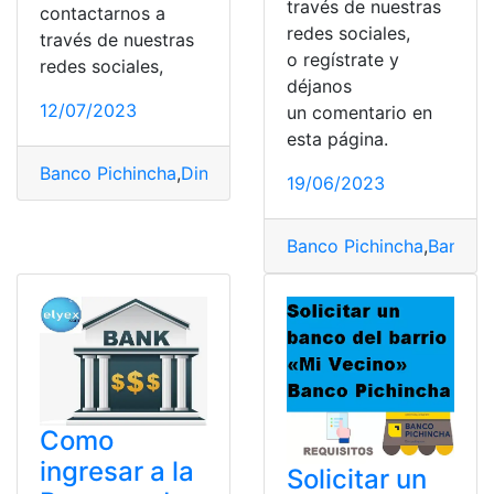
través de nuestras
contactarnos a
redes sociales,
través de nuestras
o regístrate y
redes sociales,
déjanos
12/07/2023
un comentario en
esta página.
Banco Pichincha
,
Dinero
,
Exterior
,
Instituciones
,
Recibir
19/06/2023
Banco Pichincha
,
Banco P
Como
ingresar a la
Solicitar un