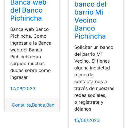
Banca web
banco del
del Banco
barrio Mi
Pichincha
Vecino
Banco
Banca web Banco
Pichincha
Pichincha. Como
ingresar a la Banca
Solicitar un banco
web del Banco
del barrio Mi
Pichincha Han
Vecino. Si tienes
surgido muchas
alguna inquietud
dudas sobre como
recuerda
ingresar
contactarnos a
través de nuestras
17/06/2023
redes sociales,
o regístrate y
Consulta
,
Banca
,
Banca web
,
Banco
,
Banco Pichincha
,
Ba
déjanos
15/06/2023