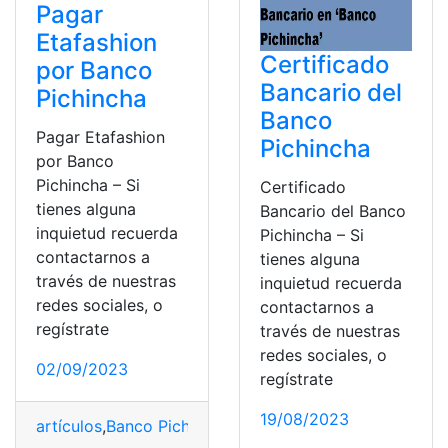
Pagar
Etafashion
Certificado
por Banco
Bancario del
Pichincha
Banco
Pagar Etafashion
Pichincha
por Banco
Pichincha – Si
Certificado
tienes alguna
Bancario del Banco
inquietud recuerda
Pichincha – Si
contactarnos a
tienes alguna
través de nuestras
inquietud recuerda
redes sociales, o
contactarnos a
regístrate
través de nuestras
redes sociales, o
02/09/2023
regístrate
19/08/2023
artículos
,
Banco Pichincha
,
Etafashion
,
opciones
,
Pagos
,