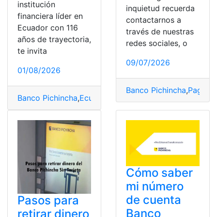
institución
inquietud recuerda
financiera líder en
contactarnos a
Ecuador con 116
través de nuestras
años de trayectoria,
redes sociales, o
te invita
09/07/2026
01/08/2026
Banco Pichincha
,
Pagos
,
Banco Pichincha
,
Ecuador
,
Hoja de vida
,
postular
,
Trabaj
Cómo saber
mi número
de cuenta
Pasos para
Banco
retirar dinero