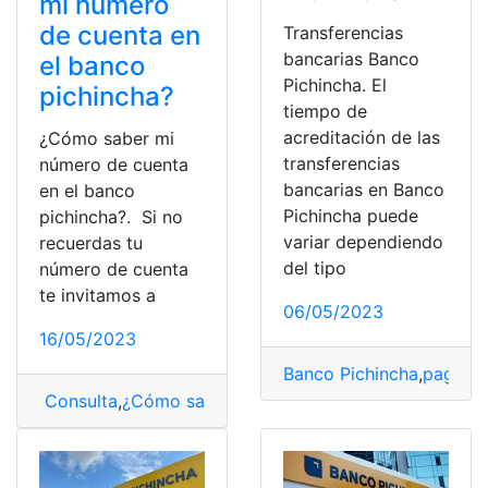
mi número
de cuenta en
Transferencias
bancarias Banco
el banco
Pichincha. El
pichincha?
tiempo de
acreditación de las
¿Cómo saber mi
transferencias
número de cuenta
bancarias en Banco
en el banco
Pichincha puede
pichincha?. Si no
variar dependiendo
recuerdas tu
del tipo
número de cuenta
te invitamos a
06/05/2023
16/05/2023
Banco Pichincha
,
pagar
,
S
Consulta
,
¿Cómo saber?
,
Banco
,
Banco Pichincha
,
Banco