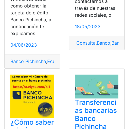
contactarnos a
como obtener la
través de nuestras
tarjeta de crédito
redes sociales, o
Banco Pichincha, a
continuación te
18/05/2023
explicamos
Consulta
,
Banco
,
Banco P
04/06/2023
Banco Pichincha
,
Ecuador
,
Pichincha
Transferenci
as bancarias
Banco
¿Cómo saber
Pichincha