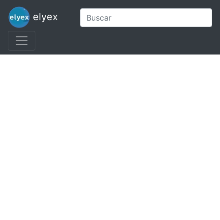
elyex