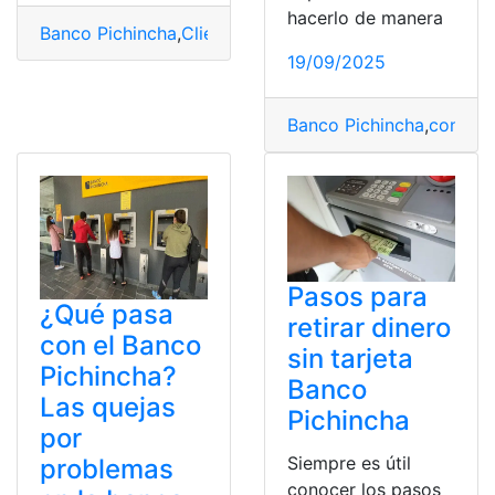
hacerlo de manera
Banco Pichincha
,
Clientes
,
En linea
,
pagina web
,
paso a 
19/09/2025
Banco Pichincha
,
consult
Pasos para
¿Qué pasa
retirar dinero
con el Banco
sin tarjeta
Pichincha?
Banco
Las quejas
Pichincha
por
Siempre es útil
problemas
conocer los pasos