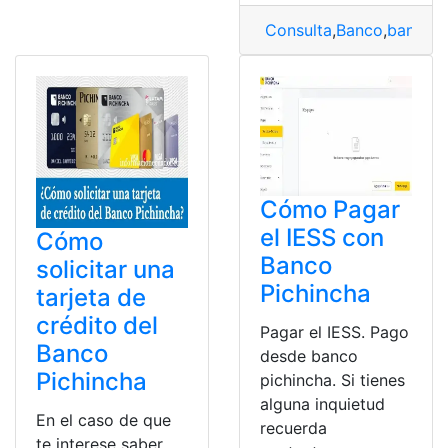
Consulta
,
Banco
,
banco d
Cómo Pagar
el IESS con
Cómo
Banco
solicitar una
Pichincha
tarjeta de
crédito del
Pagar el IESS. Pago
Banco
desde banco
Pichincha
pichincha. Si tienes
alguna inquietud
En el caso de que
recuerda
te interese saber