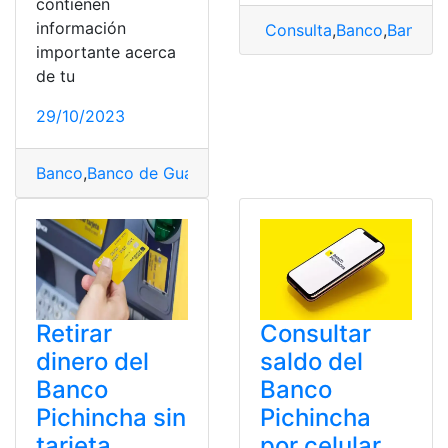
contienen
información
Consulta
,
Banco
,
Banco P
importante acerca
de tu
29/10/2023
Banco
,
Banco de Guayaquil
,
Banco del Pacifico
,
Banco P
Retirar
Consultar
dinero del
saldo del
Banco
Banco
Pichincha sin
Pichincha
tarjeta
por celular