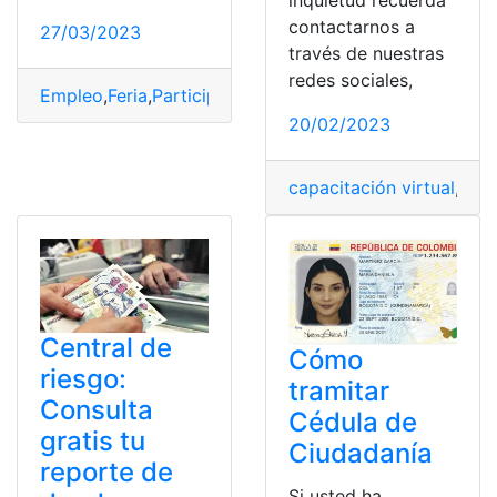
inquietud recuerda
contactarnos a
27/03/2023
través de nuestras
redes sociales,
Empleo
,
Feria
,
Participación
,
plataforma virtual
,
Sin font
20/02/2023
capacitación virtual
,
capa
Central de
Cómo
riesgo:
tramitar
Consulta
Cédula de
gratis tu
Ciudadanía
reporte de
Si usted ha