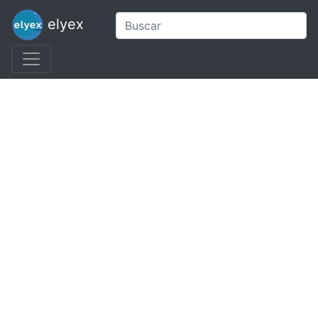
elyex