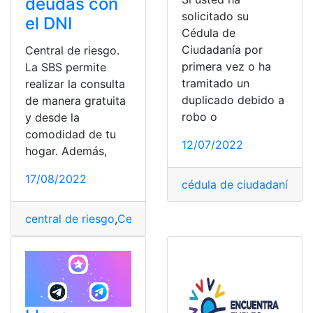
deudas con
solicitado su
el DNI
Cédula de
Ciudadanía por
Central de riesgo.
primera vez o ha
La SBS permite
tramitado un
realizar la consulta
duplicado debido a
de manera gratuita
robo o
y desde la
comodidad de tu
12/07/2022
hogar. Además,
17/08/2022
cédula de ciudadanía
,
céd
central de riesgo
,
Central de Riesgos
,
Consulta
,
Deudas
,