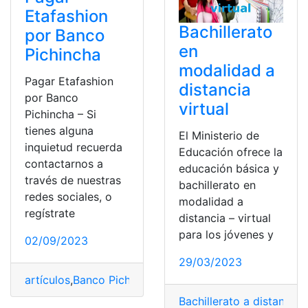
Etafashion
Bachillerato
por Banco
en
Pichincha
modalidad a
Pagar Etafashion
distancia
por Banco
virtual
Pichincha – Si
tienes alguna
El Ministerio de
inquietud recuerda
Educación ofrece la
contactarnos a
educación básica y
través de nuestras
bachillerato en
redes sociales, o
modalidad a
regístrate
distancia – virtual
para los jóvenes y
02/09/2023
29/03/2023
artículos
,
Banco Pichincha
,
Etafashion
,
opciones
,
Pagos
,
Bachillerato a distancia
,
D