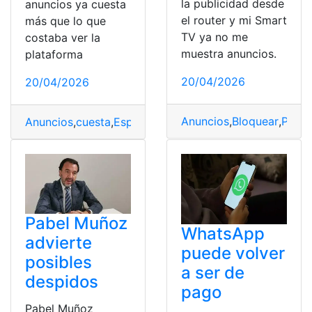
la publicidad desde
anuncios ya cuesta
el router y mi Smart
más que lo que
TV ya no me
costaba ver la
muestra anuncios.
plataforma
20/04/2026
20/04/2026
Anuncios
,
Bloquear
,
Publi
Anuncios
,
cuesta
,
España
,
Netflix
,
Plan
,
Plataforma
,
Public
Pabel Muñoz
WhatsApp
advierte
puede volver
posibles
a ser de
despidos
pago
Pabel Muñoz