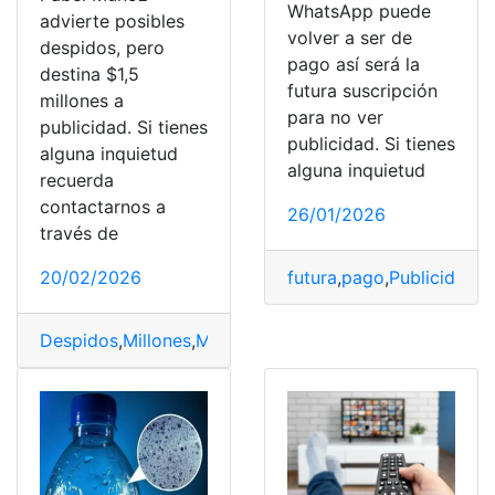
WhatsApp puede
advierte posibles
volver a ser de
despidos, pero
pago así será la
destina $1,5
futura suscripción
millones a
para no ver
publicidad. Si tienes
publicidad. Si tienes
alguna inquietud
alguna inquietud
recuerda
contactarnos a
26/01/2026
través de
20/02/2026
futura
,
pago
,
Publicidad
,
S
Despidos
,
Millones
,
Muñoz
,
Pabel
,
Publicidad