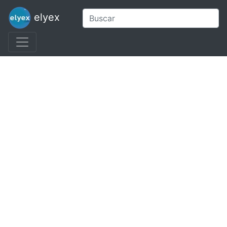
elyex