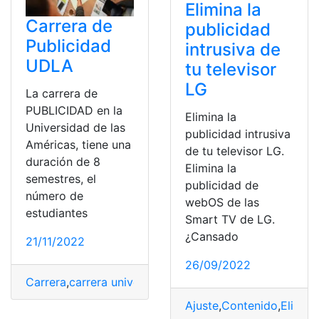
Elimina la
Carrera de
publicidad
Publicidad
intrusiva de
UDLA
tu televisor
LG
La carrera de
PUBLICIDAD en la
Elimina la
Universidad de las
publicidad intrusiva
Américas, tiene una
de tu televisor LG.
duración de 8
Elimina la
semestres, el
publicidad de
número de
webOS de las
estudiantes
Smart TV de LG.
¿Cansado
21/11/2022
26/09/2022
Carrera
,
carrera universitaria
,
carreras
,
Modalidad
,
Prog
Ajuste
,
Contenido
,
Elimina