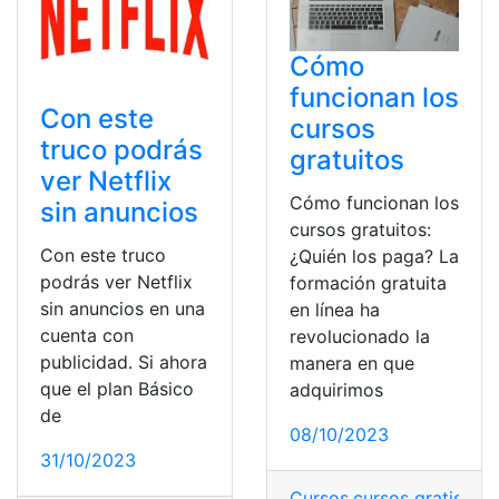
Cómo
funcionan los
Con este
cursos
truco podrás
gratuitos
ver Netflix
Cómo funcionan los
sin anuncios
cursos gratuitos:
Con este truco
¿Quién los paga? La
podrás ver Netflix
formación gratuita
sin anuncios en una
en línea ha
cuenta con
revolucionado la
publicidad. Si ahora
manera en que
que el plan Básico
adquirimos
de
08/10/2023
31/10/2023
Cursos
,
cursos gratis
,
cur