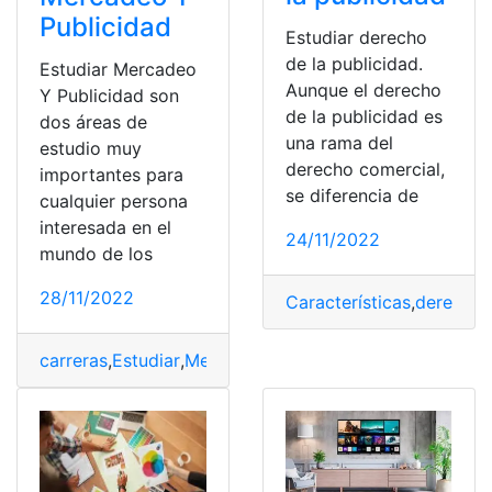
Publicidad
Estudiar derecho
de la publicidad.
Estudiar Mercadeo
Aunque el derecho
Y Publicidad son
de la publicidad es
dos áreas de
una rama del
estudio muy
derecho comercial,
importantes para
se diferencia de
cualquier persona
interesada en el
24/11/2022
mundo de los
28/11/2022
Características
,
derecho
,
carreras
,
Estudiar
,
Mercadeo Y Publicidad
,
Mercados
,
Ne