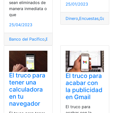
sean eliminados de
25/01/2023
manera inmediata o
que
Dinero
,
Encuestas
,
Ganar
,
25/04/2023
Banco del Pacífico
,
Banco Pichincha
,
Campaña
,
Datos
,
P
El truco para
El truco para
tener una
acabar con
calculadora
la publicidad
en tu
en Gmail
navegador
El truco para
acabar con la