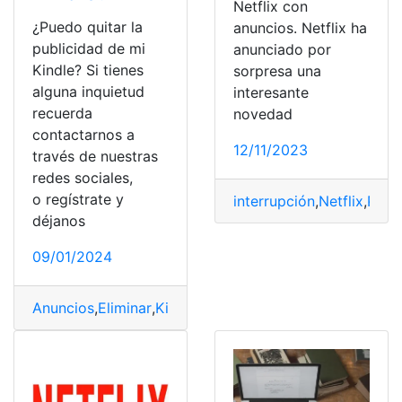
Netflix con
¿Puedo quitar la
anuncios. Netflix ha
publicidad de mi
anunciado por
Kindle? Si tienes
sorpresa una
alguna inquietud
interesante
recuerda
novedad
contactarnos a
12/11/2023
través de nuestras
redes sociales,
o regístrate y
interrupción
,
Netflix
,
Pelic
déjanos
09/01/2024
Anuncios
,
Eliminar
,
Kindle
,
Publicidad
,
Quitar