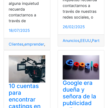
alguna inquietud
contactarnos a
recuerda
través de nuestras
contactarnos a
redes sociales, o
través de
26/02/2025
18/07/2025
Anuncios
,
EEUU
,
Particul
Clientes
,
emprender
,
emprendimiento
,
negocio
,
Publicid
Google era
10 cuentas
dueña y
para
señora de la
encontrar
publicidad
castings en