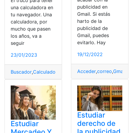
El truco para tener
publicidad en
una calculadora en
Gmail. Si estás
tu navegador. Una
harto de la
calculadora, por
publicidad de
mucho que pasen
Gmail, puedes
los años, va a
evitarlo. Hay
seguir
19/12/2022
23/01/2023
Acceder
,
correo
,
Gmail
,
Pa
Buscador
,
Calculadora
,
navegador
,
Pantalla
,
Publicidad
Estudiar
derecho de
Estudiar
la publicidad
Mercadeo Y