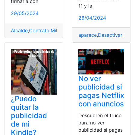
firmaría con
11 y la
29/05/2024
26/04/2024
Alcalde
,
Contrato
,
Millones
,
Muñoz
,
Pabel
,
Publicidad
,
Qui
aparece
,
Desactivar
,
Inici
No ver
publicidad si
pagas Netflix
¿Puedo
con anuncios
quitar la
publicidad
Descubren el truco
de mi
para no ver
publicidad si pagas
Kindle?