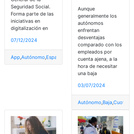
Seguridad Social.
Aunque
Forma parte de las
generalmente los
iniciativas en
autónomos
digitalización en
enfrentan
desventajas
07/12/2024
comparado con los
empleados por
App
,
Autónomo
,
España
,
Importass
,
Móvil
,
Seguridad
,
Soc
cuenta ajena, a la
hora de necesitar
una baja
03/07/2024
Autónomo
,
Baja
,
Cuota
,
Es