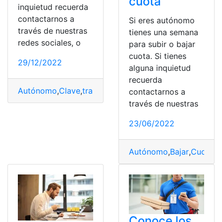
cuota
inquietud recuerda
contactarnos a
Si eres autónomo
través de nuestras
tienes una semana
redes sociales, o
para subir o bajar
cuota. Si tienes
29/12/2022
alguna inquietud
recuerda
Autónomo
,
Clave
,
trabajador
,
Vigencia
contactarnos a
través de nuestras
23/06/2022
Autónomo
,
Bajar
,
Cuota
,
O
Conoce los