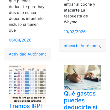
que puedes
entrar al coche y
deducirte pero hay
atacarte La
dos que nunca
respuesta de
deberías intentarlo
Waymo
incluso si tienen
que
19/03/2026
06/04/2026
atacarte
,
Autónomo
,
Resp
Actividad
,
Autónomo
,
deducirte
,
Gastos
,
incluso
,
intentar
Qué gastos
puedes
Tramos IRPF
deducirte si