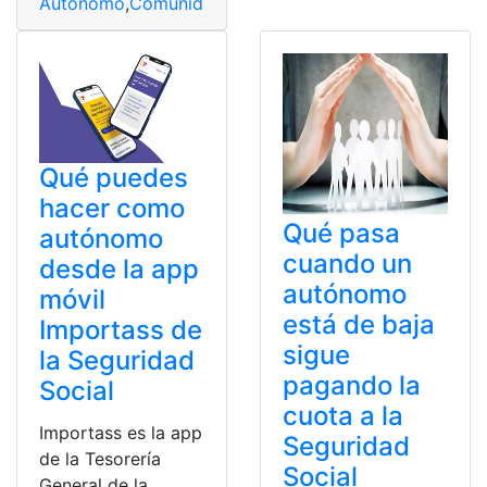
Autónomo
,
Comunidad
,
IRPF
,
pago
,
Tramos
Qué puedes
hacer como
Qué pasa
autónomo
cuando un
desde la app
autónomo
móvil
está de baja
Importass de
sigue
la Seguridad
pagando la
Social
cuota a la
Importass es la app
Seguridad
de la Tesorería
Social
General de la