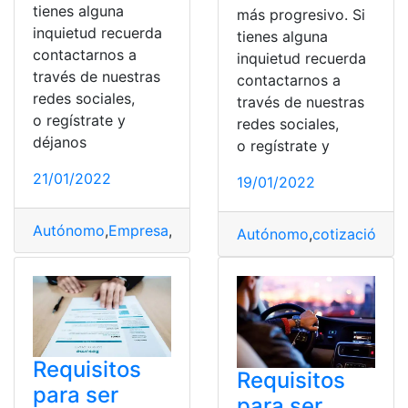
tienes alguna
más progresivo. Si
inquietud recuerda
tienes alguna
contactarnos a
inquietud recuerda
través de nuestras
contactarnos a
redes sociales,
través de nuestras
o regístrate y
redes sociales,
déjanos
o regístrate y
21/01/2022
19/01/2022
Autónomo
,
Empresa
,
Fiscales
,
Novedades
,
Trabajadores
Autónomo
,
cotización
,
Pr
Requisitos
Requisitos
para ser
para ser