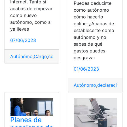
Internet. Tanto si
Puedes deducirte
acabas de empezar
como autónomo
como nuevo
cómo hacerlo
autónomo, como si
online. ¿Acabas de
ya llevas
establecerte como
autónomo y no
07/06/2023
sabes de qué
gastos puedes
Autónomo
,
Cargo
,
consultar
,
España
,
Recibos
desgravar
01/06/2023
Autónomo
,
declaración
,
E
Planes de