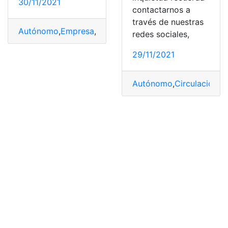
30/11/2021
contactarnos a
través de nuestras
Autónomo
,
Empresa
,
España
,
Mutua
,
Pasos
redes sociales,
29/11/2021
Autónomo
,
Circulación
,
El