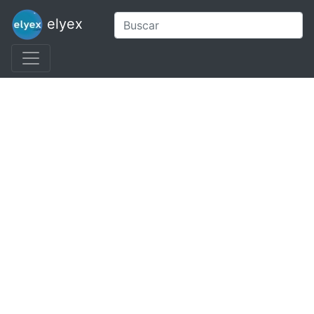
elyex