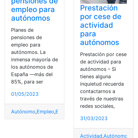
pensiones de
Prestación
empleo para
por cese de
autónomos
actividad
Planes de
para
pensiones de
autónomos
empleo para
autónomos. La
Prestación por cese
inmensa mayoría de
de actividad para
los autónomos de
autónomos – Si
España —más del
tienes alguna
85%, para ser
inquietud recuerda
contactarnos a
01/05/2023
través de nuestras
redes sociales,
Autónomo
,
Empleo
,
España
,
Ingresos
,
Planes
31/03/2023
Actividad
,
Autónomo
,
Pre