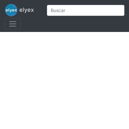
elyex