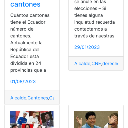
se anule en las
cantones
elecciones – Si
Cuántos cantones
tienes alguna
tiene el Ecuador
inquietud recuerda
número de
contactarnos a
cantones.
través de nuestras
Actualmente la
29/01/2023
República del
Ecuador está
dividida en 24
Alcalde
,
CNE
,
derecho
,
Eje
provincias que a
01/08/2023
Alcalde
,
Cantones
,
Capital
,
número
,
provincia