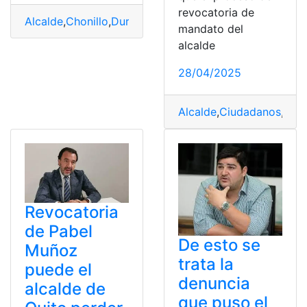
revocatoria de
Alcalde
,
Chonillo
,
Durán
,
Luis
mandato del
alcalde
28/04/2025
Alcalde
,
Ciudadanos
,
Ecu
Revocatoria
de Pabel
De esto se
Muñoz
trata la
puede el
denuncia
alcalde de
que puso el