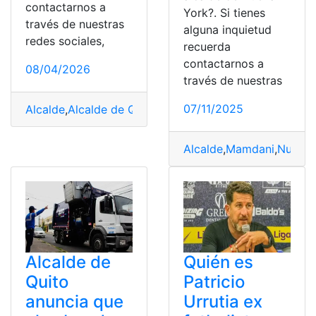
contactarnos a
York?. Si tienes
través de nuestras
alguna inquietud
redes sociales,
recuerda
contactarnos a
08/04/2026
través de nuestras
07/11/2025
Alcalde
,
Alcalde de Quito
,
Alcaldía
,
Alcaldía de Quito
,
Jo
Alcalde
,
Mamdani
,
Nueva 
Alcalde de
Quién es
Quito
Patricio
anuncia que
Urrutia ex