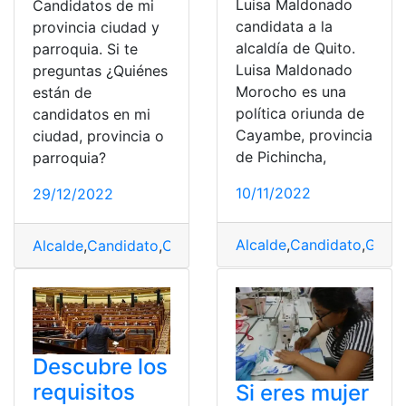
Luisa Maldonado
Candidatos de mi
candidata a la
provincia ciudad y
alcaldía de Quito.
parroquia. Si te
Luisa Maldonado
preguntas ¿Quiénes
Morocho es una
están de
política oriunda de
candidatos en mi
Cayambe, provincia
ciudad, provincia o
de Pichincha,
parroquia?
10/11/2022
29/12/2022
Alcalde
,
Candidato
,
Gesti
Alcalde
,
Candidato
,
CNE
,
Elecciones
,
Partidos
Descubre los
requisitos
Si eres mujer