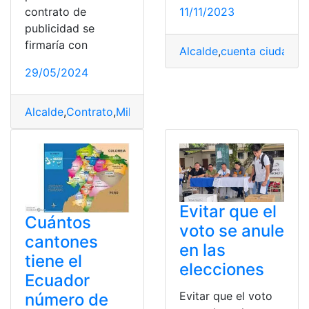
11/11/2023
contrato de
publicidad se
firmaría con
Alcalde
,
cuenta ciudad
,
Me
29/05/2024
Alcalde
,
Contrato
,
Millones
,
Muñoz
,
Pabel
,
Publicidad
,
Qui
Evitar que el
Cuántos
voto se anule
cantones
en las
tiene el
elecciones
Ecuador
Evitar que el voto
número de