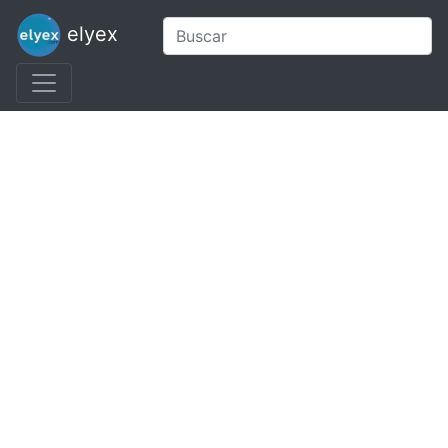
elyex