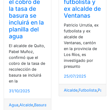
el cobro de
futbolista y
la tasa de
ex alcalde de
basura se
Ventanas
incluirá en la
Patricio Urrutia, ex
planilla del
futbolista y ex
agua
alcalde de
Ventanas, cantón
El alcalde de Quito,
en la provincia de
Pabel Muñoz,
Los Ríos, es
confirmó que el
investigado por
cobro de la tasa de
presunto
recolección de
basura se incluirá
25/07/2025
en la
Alcalde
,
Futbolista
,
Patric
31/10/2025
Agua
,
Alcalde
,
Basura
,
planilla
,
Quito
,
Tasa