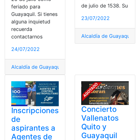
de julio de 1538. Su
feriado para
Guayaquil. Si tienes
23/07/2022
alguna inquietud
recuerda
Alcaldía de Guayaquil
,
Ce
contactarnos
24/07/2022
Alcaldía de Guayaquil
,
Cantones
,
Días de feriado
,
Feriad
Concierto
Inscripciones
Vallenatos
de
Quito y
aspirantes a
Guayaquil
Agentes de