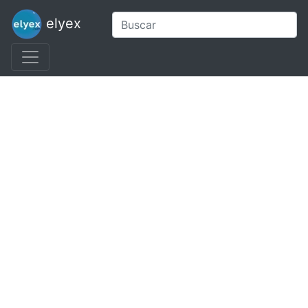
elyex