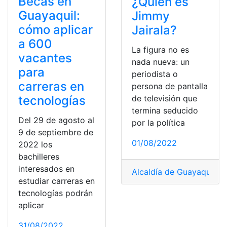
Becas en
¿Quién es
Guayaquil:
Jimmy
cómo aplicar
Jairala?
a 600
La figura no es
vacantes
nada nueva: un
para
periodista o
carreras en
persona de pantalla
tecnologías
de televisión que
termina seducido
Del 29 de agosto al
por la política
9 de septiembre de
01/08/2022
2022 los
bachilleres
interesados en
Alcaldía de Guayaquil
,
Ca
estudiar carreras en
tecnologías podrán
aplicar
31/08/2022