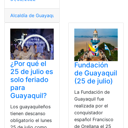
Alcaldía de Guayaquil
,
beca
,
contratar un becario
,
Rubr
¿Por qué el
Fundación
25 de julio es
de Guayaquil
solo feriado
(25 de julio)
para
La Fundación de
Guayaquil?
Guayaquil fue
realizada por el
Los guayaquileños
conquistador
tienen descanso
español Francisco
obligatorio el lunes
de Orellana el 25
25 de julio como