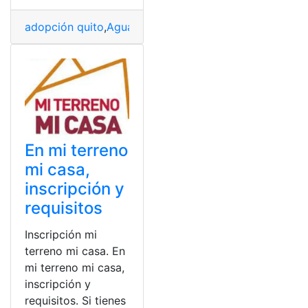
adopción quito
,
Agua en Quito
,
Alcaldía de Guayaquil
,
a
En mi terreno
mi casa,
inscripción y
requisitos
Inscripción mi
terreno mi casa. En
mi terreno mi casa,
inscripción y
requisitos. Si tienes