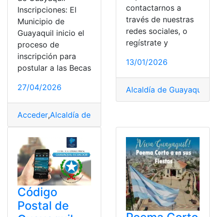
contactarnos a
Inscripciones: El
través de nuestras
Municipio de
redes sociales, o
Guayaquil inicio el
regístrate y
proceso de
inscripción para
13/01/2026
postular a las Becas
27/04/2026
Alcaldía de Guayaquil
,
Có
Acceder
,
Alcaldía de Guayaquil
,
Becas
,
Convocatoria
,
Cr
Código
Postal de