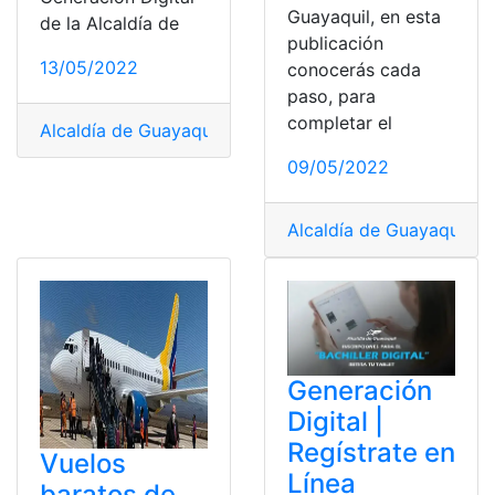
Guayaquil, en esta
de la Alcaldía de
publicación
13/05/2022
conocerás cada
paso, para
completar el
Alcaldía de Guayaquil
,
Bachiller Digital
,
Guayaquil
,
Onlin
09/05/2022
Alcaldía de Guayaquil
,
AT
Generación
Digital |
Regístrate en
Vuelos
Línea
baratos de