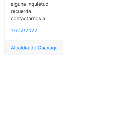
alguna inquietud
recuerda
contactarnos a
17/02/2022
Alcaldía de Guayaquil
,
mi terreno mi casa
,
Proceso
,
Pro