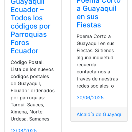
Poema Corto
Guayaquil
a Guayaquil
Ecuador –
en sus
Todos los
Fiestas
códigos por
Parroquias
Poema Corto a
Foros
Guayaquil en sus
Ecuador
Fiestas. Si tienes
alguna inquietud
Código Postal.
recuerda
Lista de los nuevos
contactarnos a
códigos postales
través de nuestras
de Guayaquil,
redes sociales, o
Ecuador ordenados
por parroquias:
30/06/2025
Tarqui, Sauces,
Ximena, Norte,
Alcaldía de Guayaquil
,
Co
Urdesa, Samanes
13/08/2025