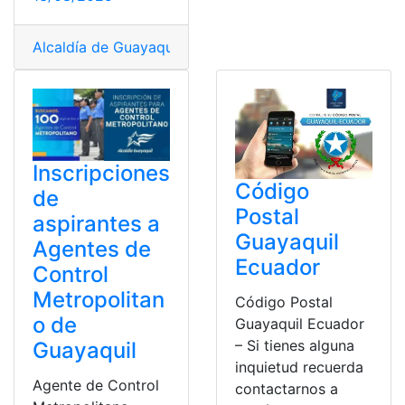
Alcaldía de Guayaquil
,
Código postal
,
Guayaquil
,
Listad
Inscripciones
Código
de
Postal
aspirantes a
Guayaquil
Agentes de
Ecuador
Control
Metropolitan
Código Postal
o de
Guayaquil Ecuador
– Si tienes alguna
Guayaquil
inquietud recuerda
Agente de Control
contactarnos a