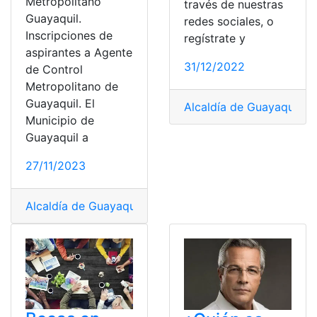
Metropolitano
través de nuestras
Guayaquil.
redes sociales, o
Inscripciones de
regístrate y
aspirantes a Agente
31/12/2022
de Control
Metropolitano de
Guayaquil. El
Alcaldía de Guayaquil
,
Có
Municipio de
Guayaquil a
27/11/2023
Alcaldía de Guayaquil
,
ATM Guayaquil
,
Banco de Guayaq