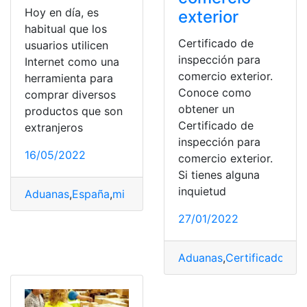
Hoy en día, es
exterior
habitual que los
Certificado de
usuarios utilicen
inspección para
Internet como una
comercio exterior.
herramienta para
Conoce como
comprar diversos
obtener un
productos que son
Certificado de
extranjeros
inspección para
16/05/2022
comercio exterior.
Si tienes alguna
inquietud
Aduanas
,
España
,
mi paquete
,
Retenido
,
saber
27/01/2022
Aduanas
,
Certificado de 