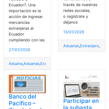
través de nuestras
Ecuador?. Una
redes sociales,
importación es la
o regístrate y
acción de ingresar
déjanos
mercancías
extranjeras al
13/01/2026
Ecuador
cumpliendo con las
Aduanas
,
Extranjero
,
Inmi
27/01/2026
Aduana
,
Aduanas
,
Ecuador
,
Extranjeras
,
Importación
,
Ser
Banco del
Participar en
Pacífico –
la subasta