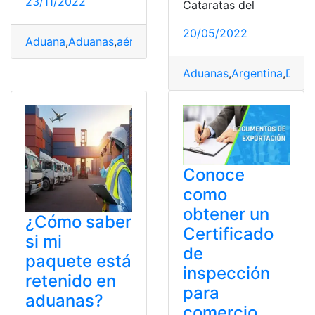
23/11/2022
Cataratas del
20/05/2022
Aduana
,
Aduanas
,
aérea
,
Ecuador
,
Impuestos
,
Listado
,
pag
Aduanas
,
Argentina
,
Docu
Conoce
como
obtener un
¿Cómo saber
Certificado
si mi
de
paquete está
inspección
retenido en
para
aduanas?
comercio