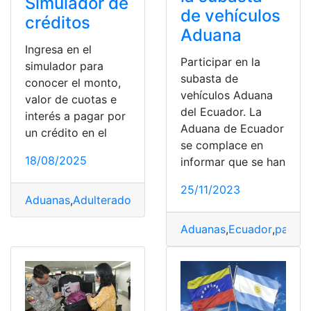
Simulador de
de vehículos
créditos
Aduana
Ingresa en el
Participar en la
simulador para
subasta de
conocer el monto,
vehículos Aduana
valor de cuotas e
del Ecuador. La
interés a pagar por
Aduana de Ecuador
un crédito en el
se complace en
18/08/2025
informar que se han
25/11/2023
Aduanas
,
Adulterado
,
Adulterio
,
Adultos mayores
,
Advert
Aduanas
,
Ecuador
,
pagin