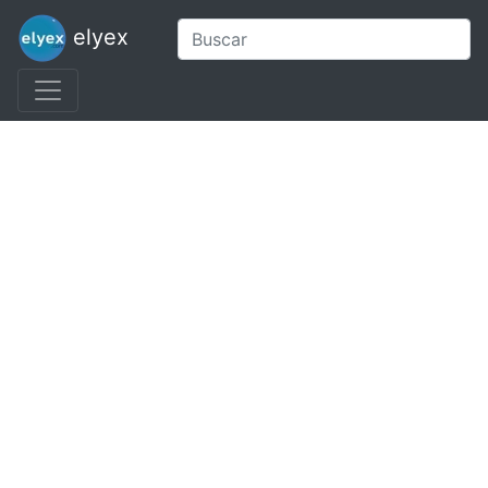
elyex