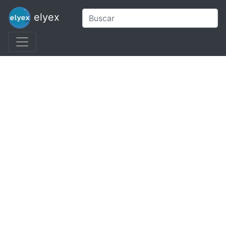
elyex