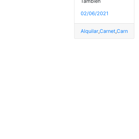
También
02/06/2021
Alquilar
,
Carnet
,
Carnet d