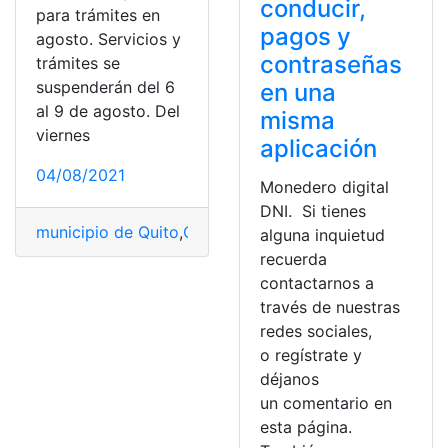
conducir,
para trámites en
pagos y
agosto. Servicios y
contraseñas
trámites se
suspenderán del 6
en una
al 9 de agosto. Del
misma
viernes
aplicación
04/08/2021
Monedero digital
DNI. Si tienes
municipio de Quito
,
Obligaciones
,
Pagar impuestos
,
Pag
alguna inquietud
recuerda
contactarnos a
través de nuestras
redes sociales,
o regístrate y
déjanos
un comentario en
esta página.