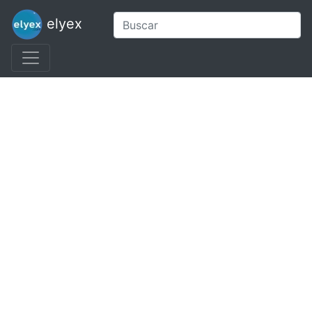
elyex