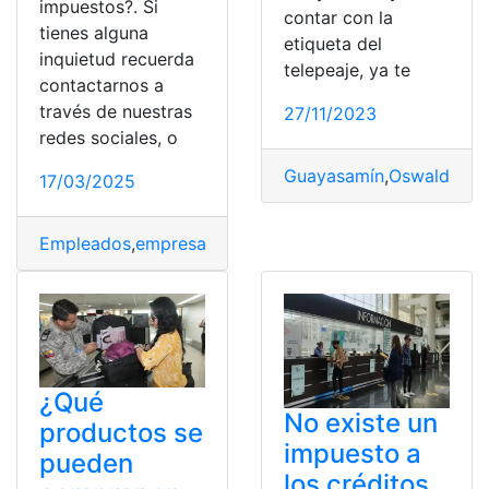
impuestos?. Si
contar con la
tienes alguna
etiqueta del
inquietud recuerda
telepeaje, ya te
contactarnos a
través de nuestras
27/11/2023
redes sociales, o
Guayasamín
,
Oswaldo Gu
17/03/2025
Empleados
,
empresas
,
Impuestos
,
Pagar impuestos
¿Qué
No existe un
productos se
impuesto a
pueden
los créditos