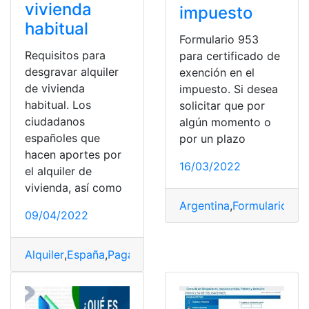
vivienda
impuesto
habitual
Formulario 953
Requisitos para
para certificado de
desgravar alquiler
exención en el
de vivienda
impuesto. Si desea
habitual. Los
solicitar que por
ciudadanos
algún momento o
españoles que
por un plazo
hacen aportes por
16/03/2022
el alquiler de
vivienda, así como
Argentina
,
Formulario
,
Pag
09/04/2022
Alquiler
,
España
,
Pagar impuestos
,
Renta
,
Vivienda