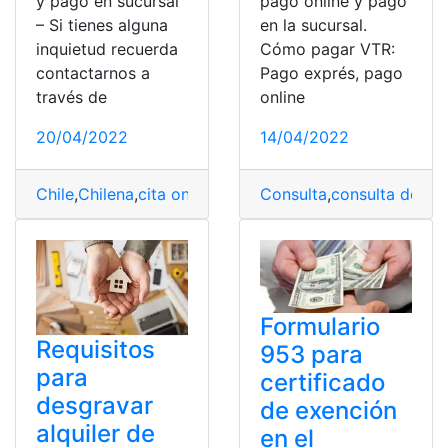
y pago en sucursal
pago online y pago
– Si tienes alguna
en la sucursal.
inquietud recuerda
Cómo pagar VTR:
contactarnos a
Pago exprés, pago
través de
online
20/04/2022
14/04/2022
Chile
,
Chilena
,
cita online
,
Consultas Online
Consulta
,
consulta de ca
,
Duragas Exp
Formulario
Requisitos
953 para
para
certificado
desgravar
de exención
alquiler de
en el