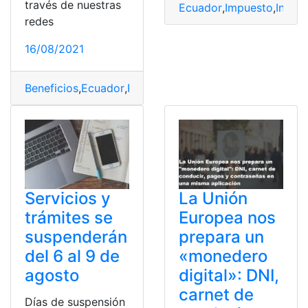
través de nuestras
Ecuador
,
Impuesto
,
Intern
redes
16/08/2021
Beneficios
,
Ecuador
,
Pagar impuestos
,
RISE
,
SRI
Servicios y
La Unión
trámites se
Europea nos
suspenderán
prepara un
del 6 al 9 de
«monedero
agosto
digital»: DNI,
carnet de
Días de suspensión