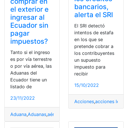
comprar en
bancarios,
el exterior e
alerta el SRI
ingresar al
Ecuador sin
El SRI detectó
pagar
intentos de estafa
en los que se
impuestos?
pretende cobrar a
Tanto si el ingreso
los contribuyentes
es por vía terrestre
un supuesto
o por vía aérea, las
impuesto para
Aduanas del
recibir
Ecuador tiene un
15/10/2022
listado de
23/11/2022
Acciones
,
acciones legal
Aduana
,
Aduanas
,
aérea
,
Ecuador
,
Impuestos
,
Listado
,
pag