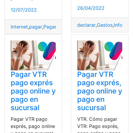
26/04/2022
12/07/2022
declarar
,
Gastos
,
Informa
Internet
,
pagar
,
Pagar el Predial
,
Pagar impuestos
,
Predia
Pagar VTR
Pagar VTR
pago exprés
pago exprés,
pago online y
pago online y
pago en
pago en
sucursal
sucursal
Pagar VTR pago
VTR. Cómo pagar
exprés, pago online
VTR: Pago exprés,