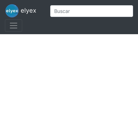
elyex