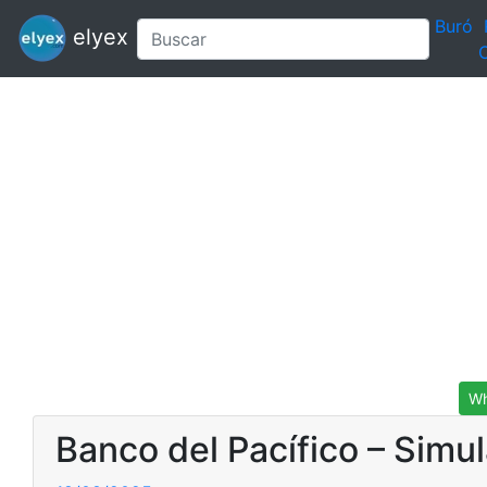
Buró
elyex
C
Wh
Banco del Pacífico – Simu