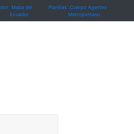
ador
Mapa del
Planillas
Cuerpo Agentes
Ecuador
Metropolitano