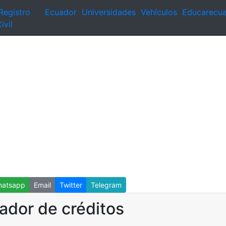
Registro
Ecuador
Universidades
Vehículos
Educarecu
ivil
atsapp
Email
Twitter
Telegram
lador de créditos