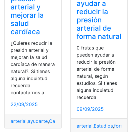
ayudar a
arterial y
reducir la
mejorar la
presión
salud
arterial de
cardíaca
forma natural
¿Quieres reducir la
0 frutas que
presión arterial y
pueden ayudar a
mejoran la salud
reducir la presión
cardíaca de manera
arterial de forma
natural?. Si tienes
natural, según
alguna inquietud
estudios. Si tienes
recuerda
alguna inquietud
contactarnos a
recuerda
22/09/2025
09/09/2025
arterial
,
ayudarte
,
Cardíaca
,
Confirmado
,
manera
,
mejora
arterial
,
Estudios
,
forma
,
F