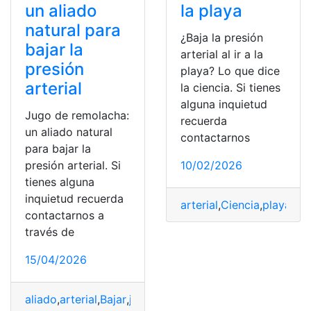
un aliado
la playa
natural para
¿Baja la presión
bajar la
arterial al ir a la
presión
playa? Lo que dice
arterial
la ciencia. Si tienes
alguna inquietud
Jugo de remolacha:
recuerda
un aliado natural
contactarnos
para bajar la
presión arterial. Si
10/02/2026
tienes alguna
inquietud recuerda
arterial
,
Ciencia
,
playa
,
Pre
contactarnos a
través de
15/04/2026
aliado
,
arterial
,
Bajar
,
jugo
,
natural
,
Presión
,
remolacha