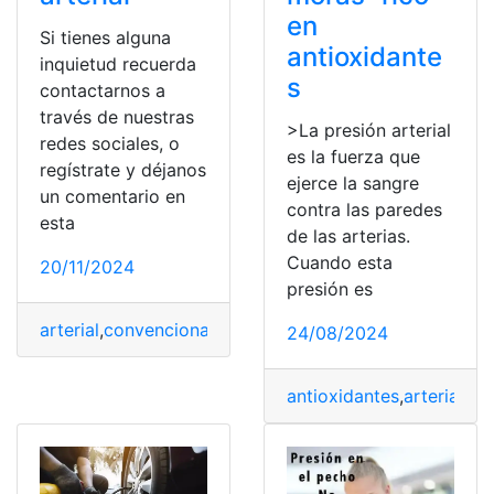
en
Si tienes alguna
antioxidante
inquietud recuerda
s
contactarnos a
través de nuestras
>La presión arterial
redes sociales, o
es la fuerza que
regístrate y déjanos
ejerce la sangre
un comentario en
contra las paredes
esta
de las arterias.
Cuando esta
20/11/2024
presión es
arterial
,
convencional
,
D2
,
Huawei
,
Medir
,
Presión
,
tensió
24/08/2024
antioxidantes
,
arterial
,
Ay