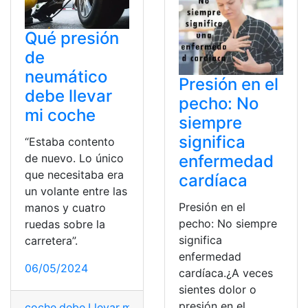
Qué presión
de
neumático
Presión en el
debe llevar
pecho: No
mi coche
siempre
significa
“Estaba contento
enfermedad
de nuevo. Lo único
que necesitaba era
cardíaca
un volante entre las
Presión en el
manos y cuatro
pecho: No siempre
ruedas sobre la
significa
carretera”.
enfermedad
06/05/2024
cardíaca.¿A veces
sientes dolor o
presión en el
coche
,
debe
,
Llevar
,
mi
,
neumático
,
Presión