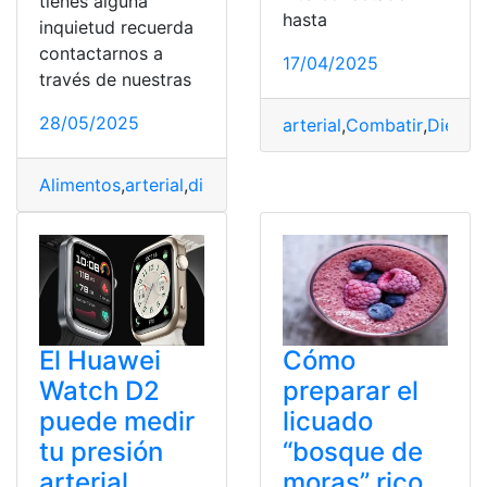
tienes alguna
hasta
inquietud recuerda
contactarnos a
17/04/2025
través de nuestras
28/05/2025
arterial
,
Combatir
,
Dietas
,
Alimentos
,
arterial
,
disminuir
,
notablemente
,
Presión
,
sabr
El Huawei
Cómo
Watch D2
preparar el
puede medir
licuado
tu presión
“bosque de
arterial
moras” rico