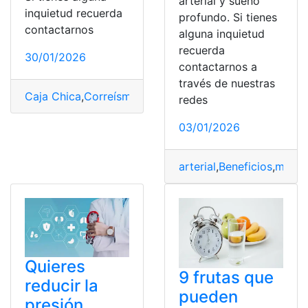
arterial y sueño
inquietud recuerda
profundo. Si tienes
contactarnos
alguna inquietud
recuerda
30/01/2026
contactarnos a
través de nuestras
Caja Chica
,
Correísmo
,
Futuro
,
Impactar
,
Político
,
Presión
redes
03/01/2026
arterial
,
Beneficios
,
manzan
Quieres
9 frutas que
reducir la
pueden
presión