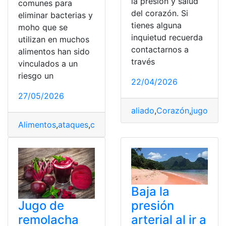
la presión y salud
comunes para
del corazón. Si
eliminar bacterias y
tienes alguna
moho que se
inquietud recuerda
utilizan en muchos
contactarnos a
alimentos han sido
través
vinculados a un
riesgo un
22/04/2026
27/05/2026
aliado
,
Corazón
,
jugo
,
natu
Alimentos
,
ataques
,
cardíacos
,
conservantes
,
Ecuador
,
Pr
Baja la
Jugo de
presión
remolacha
arterial al ir a