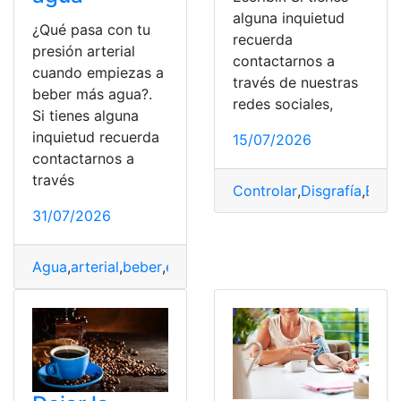
alguna inquietud
¿Qué pasa con tu
recuerda
presión arterial
contactarnos a
cuando empiezas a
través de nuestras
beber más agua?.
redes sociales,
Si tienes alguna
inquietud recuerda
15/07/2026
contactarnos a
través
Controlar
,
Disgrafía
,
Escri
31/07/2026
Agua
,
arterial
,
beber
,
empiezas
,
Presión