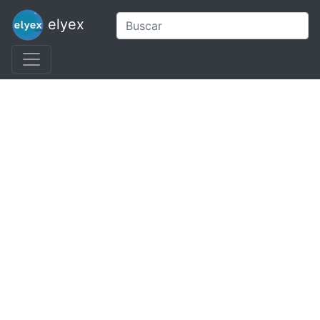
elyex