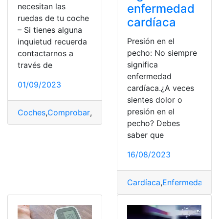
enfermedad
necesitan las
ruedas de tu coche
cardíaca
– Si tienes alguna
Presión en el
inquietud recuerda
pecho: No siempre
contactarnos a
significa
través de
enfermedad
01/09/2023
cardíaca.¿A veces
sientes dolor o
presión en el
Coches
,
Comprobar
,
Descubre
,
Internet
,
Presión
pecho? Debes
saber que
16/08/2023
Cardíaca
,
Enfermedades
,