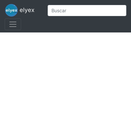
elyex