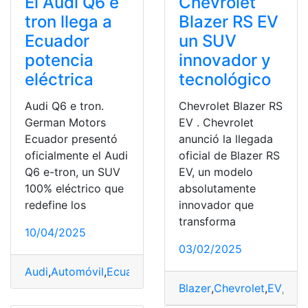
El Audi Q6 e
Chevrolet
tron llega a
Blazer RS EV
Ecuador
un SUV
potencia
innovador y
eléctrica
tecnológico
Audi Q6 e tron.
Chevrolet Blazer RS
German Motors
EV . Chevrolet
Ecuador presentó
anunció la llegada
oficialmente el Audi
oficial de Blazer RS
Q6 e-tron, un SUV
EV, un modelo
100% eléctrico que
absolutamente
redefine los
innovador que
transforma
10/04/2025
03/02/2025
Audi
,
Automóvil
,
Ecuador
,
eléctrica
,
Innovador
,
Lujo
,
Pote
Blazer
,
Chevrolet
,
EV
,
Inno