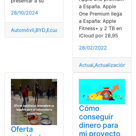
presentar a su
a España. Apple
28/10/2024
One Premium llega
a España: Apple
Fitness+ y 2 TB en
Automóvil
,
BYD
,
Ecuador
,
Innovador
,
presentó
,
Pro
,
SUV
,
iCloud por 28,95
28/02/2022
Actual
,
Actualización
,
App
Cómo
conseguir
dinero para
Oferta
mi proyecto