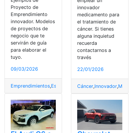
Ejemplos de
emplear un
Proyecto de
innovador
Emprendimiento
medicamento para
innovador. Modelos
el tratamiento de
de proyectos de
cáncer. Si tienes
negocio que te
alguna inquietud
servirán de guía
recuerda
para elaborar el
contactarnos a
tuyo.
través
09/03/2026
22/01/2026
Emprendimientos
,
Estudiantes
,
Innovador
,
Proyecto
Cáncer
,
Innovador
,
Medic