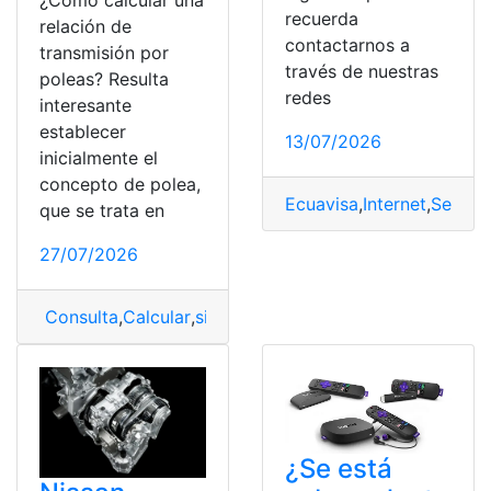
¿Cómo calcular una
recuerda
relación de
contactarnos a
transmisión por
través de nuestras
poleas? Resulta
redes
interesante
establecer
13/07/2026
inicialmente el
concepto de polea,
Ecuavisa
,
Internet
,
Señal
,
T
que se trata en
27/07/2026
Consulta
,
Calcular
,
sistema de poleas
¿Se está