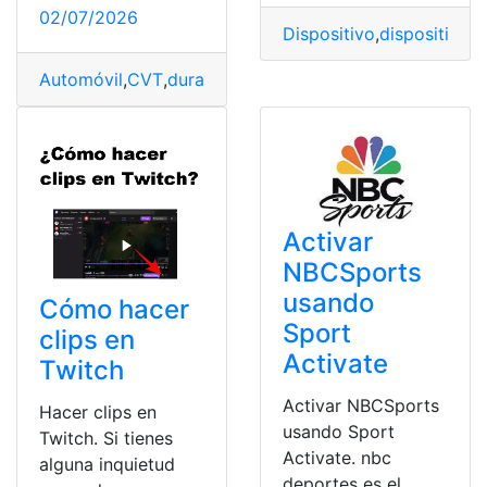
02/07/2026
Dispositivo
,
dispositivo 
Automóvil
,
CVT
,
durabilidad
,
Eficiencia
,
Generación
,
Mejo
Activar
NBCSports
usando
Cómo hacer
Sport
clips en
Activate
Twitch
Activar NBCSports
Hacer clips en
usando Sport
Twitch. Si tienes
Activate. nbc
alguna inquietud
deportes es el