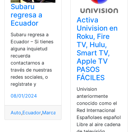
Subaru
regresa a
Activa
Ecuador
Univision en
Subaru regresa a
Roku, Fire
Ecuador – Si tienes
TV, Hulu,
alguna inquietud
Smart TV,
recuerda
Apple TV
contactarnos a
PASOS
través de nuestras
FÁCILES
redes sociales, o
regístrate y
Univision
08/01/2024
anteriormente
conocido como el
Red Internacional
Auto
,
Ecuador
,
Marca
,
Motor
,
Transmisión
Españolaes español
Libre al aire cadena
de televisión