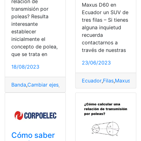
relación de
Maxus D60 en
transmisión por
Ecuador un SUV de
poleas? Resulta
tres filas – Si tienes
interesante
alguna inquietud
establecer
recuerda
inicialmente el
contactarnos a
concepto de polea,
través de nuestras
que se trata en
23/06/2023
18/08/2023
Ecuador
,
Filas
,
Maxus Eun
Banda
,
Cambiar ejes
,
Correa
,
Ejes
,
Generalidades
,
sistem
Cómo saber