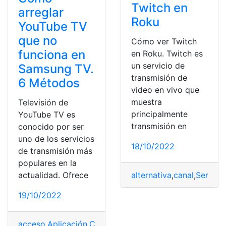
Twitch en
arreglar
Roku
YouTube TV
que no
Cómo ver Twitch
funciona en
en Roku. Twitch es
un servicio de
Samsung TV.
transmisión de
6 Métodos
video en vivo que
muestra
Televisión de
principalmente
YouTube TV es
transmisión en
conocido por ser
uno de los servicios
18/10/2022
de transmisión más
populares en la
alternativa
,
canal
,
Servici
actualidad. Ofrece
19/10/2022
acceso
,
Aplicación
,
Canales
,
funciona
,
Problemas
,
Samsu