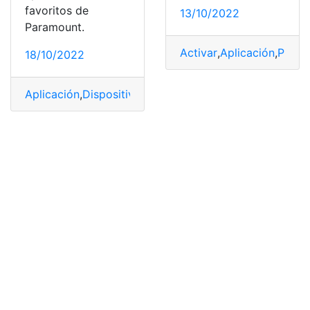
favoritos de
13/10/2022
Paramount.
Activar
,
Aplicación
,
Propi
18/10/2022
Aplicación
,
Dispositivo
,
métodos
,
Paramount Plus
,
Pensa