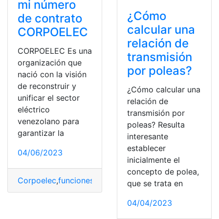
mi número
¿Cómo
de contrato
calcular una
CORPOELEC
relación de
CORPOELEC Es una
transmisión
organización que
por poleas?
nació con la visión
de reconstruir y
¿Cómo calcular una
unificar el sector
relación de
eléctrico
transmisión por
venezolano para
poleas? Resulta
garantizar la
interesante
establecer
04/06/2023
inicialmente el
concepto de polea,
Corpoelec
,
funciones
,
funciones y competencias
,
Import
que se trata en
04/04/2023