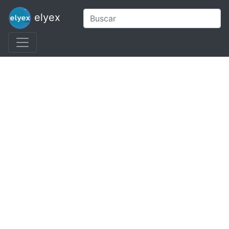
elyex