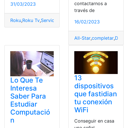
contactarnos a
31/03/2023
través de
Roku
,
Roku Tv
,
Servicio
,
Twitch
16/02/2023
All-Star
,
completar
,
Día
,
E
13
Lo Que Te
dispositivos
Interesa
que fastidian
Saber Para
tu conexión
Estudiar
WiFi
Computació
n
Conseguir en casa
una señal