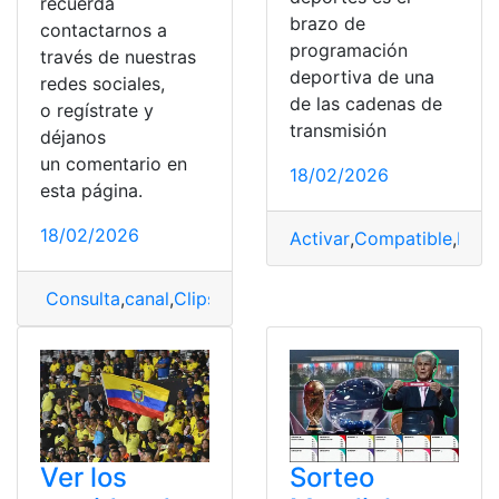
recuerda
brazo de
contactarnos a
programación
través de nuestras
deportiva de una
redes sociales,
de las cadenas de
o regístrate y
transmisión
déjanos
un comentario en
18/02/2026
esta página.
18/02/2026
Activar
,
Compatible
,
Depo
Consulta
,
canal
,
Clips
,
Hacer
,
Twitch
Ver los
Sorteo