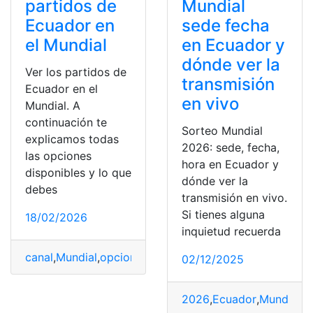
partidos de
Mundial
Ecuador en
sede fecha
el Mundial
en Ecuador y
dónde ver la
Ver los partidos de
transmisión
Ecuador en el
en vivo
Mundial. A
continuación te
Sorteo Mundial
explicamos todas
2026: sede, fecha,
las opciones
hora en Ecuador y
disponibles y lo que
dónde ver la
debes
transmisión en vivo.
Si tienes alguna
18/02/2026
inquietud recuerda
canal
,
Mundial
,
opciones
,
Partidos
,
Transmisión
02/12/2025
2026
,
Ecuador
,
Mundial
,
S