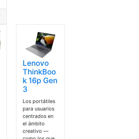
Puerto
,
Verdad
TV
,
USB
,
Usos
Lenovo
ThinkBoo
k 16p Gen
3
Los portátiles
para usuarios
centrados en
el ámbito
creativo —
como los que