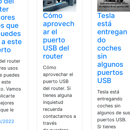
 del
ter
Cómo
Tesla
jores
aprovech
está
s que
ar el
entregan
puedes
puerto
do
 a este
USB del
coches
rto
router
sin
del router
algunos
Cómo
res usos
puertos
aprovechar el
le puedes
USB
puerto USB
 este
del router. Si
to. Vamos
Tesla está
tienes alguna
licarte
entregando
inquietud
mejores
coches sin
recuerda
 que le
algunos de sus
contactarnos a
puertos USB.
6/2022
través
Si tienes