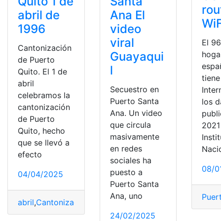
Quito 1 de
Santa
rou
abril de
Ana El
WiF
1996
video
viral
El 9
Cantonización
hoga
Guayaqui
de Puerto
espa
l
Quito. El 1 de
tien
abril
Secuestro en
Inter
celebramos la
Puerto Santa
los 
cantonización
Ana. Un video
publ
de Puerto
que circula
2021
Quito, hecho
masivamente
Insti
que se llevó a
en redes
Naci
efecto
sociales ha
08/0
puesto a
04/04/2025
Puerto Santa
Ana, uno
Puer
abril
,
Cantonización
,
Fiestas
,
Puerto
,
Quito
,
Tradiciones
24/02/2025