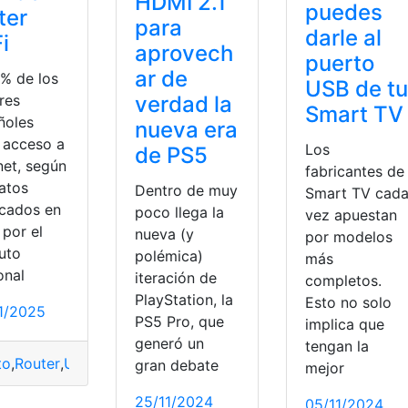
HDMI 2.1
puedes
ter
para
darle al
i
aprovech
puerto
ar de
6% de los
USB de tu
res
verdad la
Smart TV
ñoles
nueva era
e acceso a
Los
de PS5
net, según
fabricantes de
datos
Dentro de muy
Smart TV cad
icados en
poco llega la
vez apuestan
 por el
nueva (y
por modelos
tuto
polémica)
más
onal
iteración de
completos.
PlayStation, la
Esto no solo
1/2025
PS5 Pro, que
implica que
generó un
tengan la
to
,
Router
,
USB
,
Usos
,
WiFi
gran debate
mejor
25/11/2024
05/11/2024