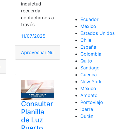
inquietud
recuerda
contactarnos a
Ecuador
to
,
Urbano
,
USB
través
México
a
Estados Unidos
11/07/2025
Chile
España
Aprovechar
,
Nube
,
Privada
,
Puerto
,
Red
,
Router
,
USB
Colombia
Quito
uayaquil
,
Historia
,
Nacimiento
,
principal
,
Puerto
,
quien
Santiago
Cuenca
New York
México
Ambato
Portoviejo
Consultar
Ibarra
Planilla
Durán
de Luz
Puerto