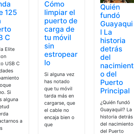
nda
Cómo
Quién
te 125
limpiar el
fundó
n
puerto de
Guayaqui
rto
carga de
l La
B C
tu móvil
historia
sin
detrás
a Elite
estropear
del
con
lo
to USB C
nacimient
dades
o del
Si alguna vez
pamiento
Puerto
has notado
foque
que tu móvil
Principal
o. Si
tarda más en
s alguna
¿Quién fundó
cargarse, que
ietud
Guayaquil? La
el cable no
erda
historia detrás
encaja bien o
actarnos a
del nacimiento
que
és
del Puerto