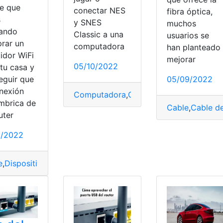
e que
conectar NES
fibra óptica,
s
y SNES
muchos
ando
Classic a una
usuarios se
rar un
computadora
han planteado
idor WiFi
mejorar
05/10/2022
tu casa y
eguir que
05/09/2022
onexión
Computadora
,
Conectar
,
Jugar
,
Puerto
,
Tr
ámbrica de
Cable
,
Cable de
uter
rto
,
Versión
1/2022
e
,
Dispositivo
,
Puerto
,
Red
,
red inalámbrica
,
red WiFi
,
Repetidor