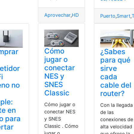
ecuestro
,
video
,
Viral
Aprovechar
,
HDMI
,
necesitas
,
Nueva
,
Ps5
,
Puerto
,
Smart
,
Cómo
mprar
¿Sabes
jugar o
para qué
conectar
etidor
sirve
NES y
i
cada
SNES
eno no
cable del
Classic
router?
ple:
Cómo jugar o
Con la llegada
ate en
conectar NES
de las
o para
y SNES
conexiones de
rtar
Classic . Cómo
alta velocidad
jugar o
que ofrece la