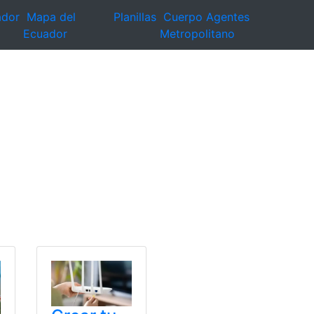
ador
Mapa del
Planillas
Cuerpo Agentes
Ecuador
Metropolitano