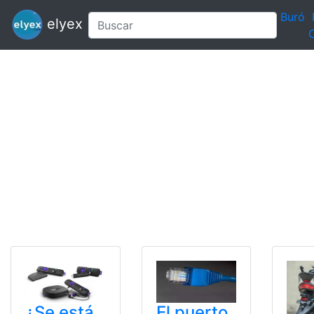
Buró
elyex
C
¿Se está
El puerto