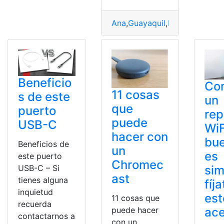
Ana
,
Guayaquil
,
Puerto
,
Santa
,
s
Beneficio
Co
11 cosas
s de este
un
que
puerto
rep
puede
USB-C
WiF
hacer con
bu
Beneficios de
un
es
este puerto
Chromec
sim
USB-C – Si
ast
tienes alguna
fíj
inquietud
est
11 cosas que
recuerda
ace
puede hacer
contactarnos a
con un