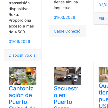
tienes alguna
transmisión,
02/0
inquietud
dispositivo
Roku.
31/03/2026
Elite
,
Proporciona
acceso a más
Cable
,
Conexión
,
Ethernet
,
Inte
de 4.500
01/06/2026
Dispositivo
,
dispositivo Roku
,
Pantalla
,
Puerto
,
Roku
,
Tra
Qu
Cantoniz
Secuestr
tie
ación de
o en
pue
Puerto
Puerto
USB