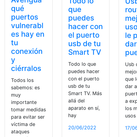
Todo lo
Usb
qué
que
rou
puertos
puedes
me
vulnerabl
hacer con
uso
es hay en
el puerto
le 
tu
usb de tu
dar
conexión
Smart TV
pue
y
Todo lo que
Usb 
ciérralos
puedes hacer
mejo
con el puerto
que 
Todos los
usb de tu
dar a
sabemos: es
Smart TV. Más
puer
muy
allá del
a exp
importante
aparato en sí,
los 
tomar medidas
hay
usos
para evitar ser
víctima de
20/06/2022
17/0
ataques