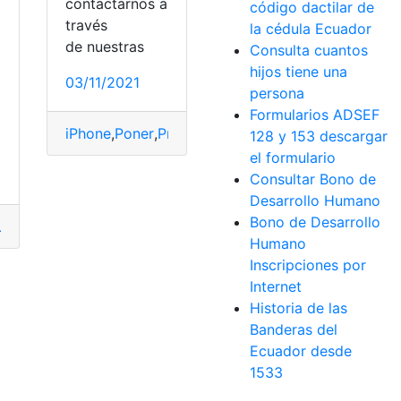
contactarnos a
código dactilar de
través
la cédula Ecuador
de nuestras
Consulta cuantos
hijos tiene una
a
03/11/2021
persona
Formularios ADSEF
iPhone
,
Poner
,
Procesos
,
Puerto
,
USB-C
128 y 153 descargar
B
el formulario
Consultar Bono de
Desarrollo Humano
Bono de Desarrollo
uerto
,
Tesla
,
USB
Humano
Inscripciones por
Internet
Historia de las
Banderas del
Ecuador desde
1533