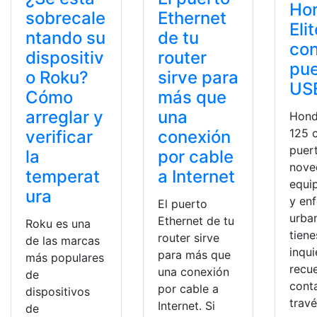
Ho
sobrecale
Ethernet
Eli
ntando su
de tu
co
dispositiv
router
pue
o Roku?
sirve para
US
Cómo
más que
arreglar y
una
Hond
125 
verificar
conexión
puer
la
por cable
nove
temperat
a Internet
equi
ura
y en
El puerto
urban
Ethernet de tu
Roku es una
tiene
router sirve
de las marcas
inqu
para más que
más populares
recu
una conexión
de
cont
por cable a
dispositivos
trav
Internet. Si
de