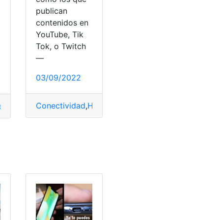
publican
contenidos en
YouTube, Tik
Tok, o Twitch
—
03/09/2022
ansmitir
Conectividad
,
Huella
,
Lenovo ThinkBook
,
Lenovo T
 red
,
cable del router
,
Manual
,
Puerto
,
Router
,
repetidores
,
WiFi