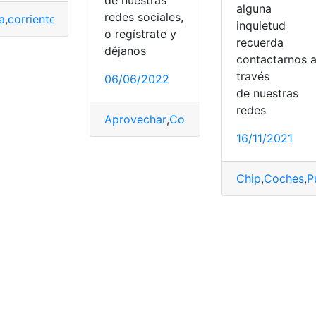
de nuestras
alguna
redes sociales,
mart
,
Utilidad
a
,
corriente
,
Dispositivo
,
Puerto
,
Router
inquietud
o regístrate y
recuerda
déjanos
contactarnos 
través
06/06/2022
de nuestras
redes
Aprovechar
,
Conecta
,
Puerto
,
Router
,
US
16/11/2021
Chip
,
Coches
,
P