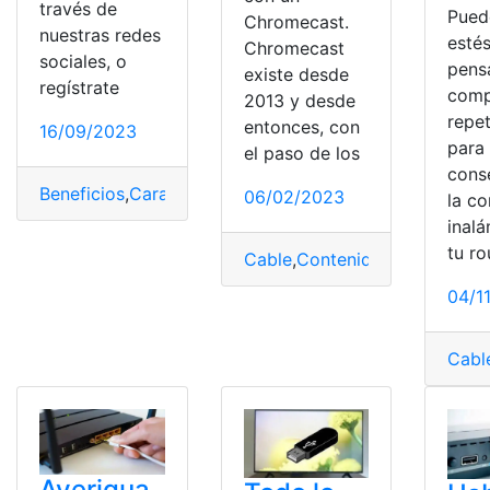
través de
Pued
Chromecast.
nuestras redes
esté
Chromecast
sociales, o
pens
existe desde
regístrate
comp
2013 y desde
repet
entonces, con
16/09/2023
para 
el paso de los
cons
Beneficios
,
Características
,
Puerto
,
Razones
,
USB-C
06/02/2023
la c
inal
tu ro
Cable
,
Contenido
,
Modelo
,
Pue
04/1
Cabl
Averigua