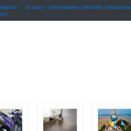
Registro
Ecuador
Universidades
Vehículos
Educarecu
ivil