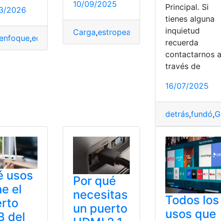
10/09/2025
Principal. Si
3/2026
tienes alguna
inquietud
Carga
,
estropearlo
,
Limpiar
,
Móvil
,
Puerto
enfoque
,
equipamiento
,
Honda
,
Honda Elite
,
Novedades
,
Puer
recuerda
contactarnos 
rnet
,
Puerto
,
Router
través de
16/07/2025
nsmisión
detrás
,
fundó
,
G
é usos
Por qué
ne el
necesitas
Todos los
rto
un puerto
usos que
 del