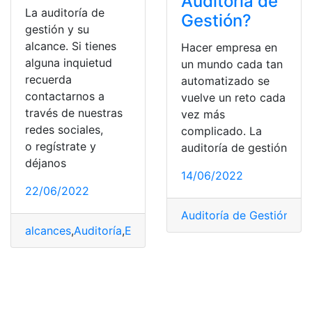
Auditoría de
La auditoría de
Gestión?
gestión y su
alcance. Si tienes
Hacer empresa en
alguna inquietud
un mundo cada tan
recuerda
automatizado se
contactarnos a
vuelve un reto cada
través de nuestras
vez más
redes sociales,
complicado. La
o regístrate y
auditoría de gestión
déjanos
14/06/2022
22/06/2022
Auditoría de Gestión
,
Efi
alcances
,
Auditoría
,
Eficiencia
,
Empresa
,
Gestión