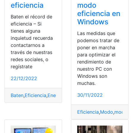
eficiencia
modo
eficiencia en
Baten el récord de
Windows
eficiencia – Si
tienes alguna
Las medidas que
inquietud recuerda
podemos tratar de
contactarnos a
poner en marcha
través de nuestras
para optimizar el
redes sociales, o
rendimiento de
regístrate
nuestro PC con
Windows son
22/12/2022
muchas.
30/11/2022
Baten
,
Eficiencia
,
Energía
,
Paneles
,
Paneles solares
Eficiencia
,
Modo
,
modo ef