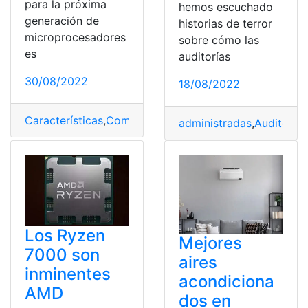
para la próxima
hemos escuchado
generación de
historias de terror
microprocesadores
sobre cómo las
es
auditorías
30/08/2022
18/08/2022
Características
,
Competencia
,
Eficiencia
,
Procesador
,
Su
administradas
,
Auditoría
,
Los Ryzen
Mejores
7000 son
aires
inminentes
acondiciona
AMD
dos en