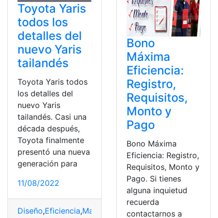
Toyota Yaris
todos los
detalles del
Bono
nuevo Yaris
Máxima
tailandés
Eficiencia:
Toyota Yaris todos
Registro,
los detalles del
Requisitos,
nuevo Yaris
Monto y
tailandés. Casi una
Pago
década después,
Toyota finalmente
Bono Máxima
presentó una nueva
Eficiencia: Registro,
generación para
Requisitos, Monto y
Pago. Si tienes
11/08/2022
alguna inquietud
recuerda
Diseño
,
Eficiencia
,
Marca
,
Modelo
,
Toyota
contactarnos a