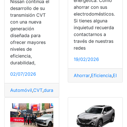
energética: Cómo
Nissan continúa el
ahorrar con sus
desarrollo de su
electrodomésticos.
transmisión CVT
Si tienes alguna
con una nueva
inquietud recuerda
generación
contactarnos a
diseñada para
través de nuestras
ofrecer mayores
redes
niveles de
eficiencia,
19/02/2026
durabilidad,
02/07/2026
Ahorrar
,
Eficiencia
,
Elect
Automóvil
,
CVT
,
durabilidad
,
Eficiencia
,
Generación
,
Mejo