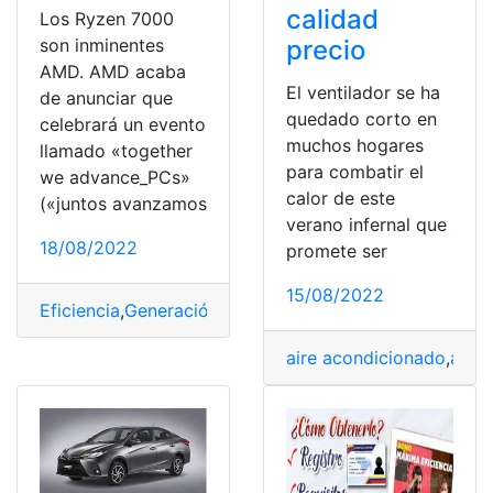
calidad
Los Ryzen 7000
precio
son inminentes
AMD. AMD acaba
El ventilador se ha
de anunciar que
quedado corto en
celebrará un evento
muchos hogares
llamado «together
para combatir el
we advance_PCs»
calor de este
(«juntos avanzamos
verano infernal que
18/08/2022
promete ser
15/08/2022
Eficiencia
,
Generación
,
Portátil
,
Procesador
,
Rendimiento
aire acondicionado
,
aire