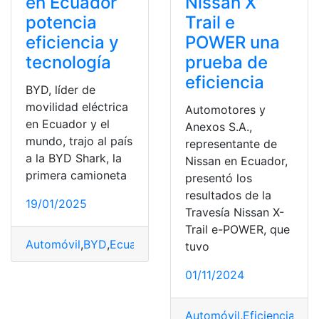
en Ecuador
Nissan X
potencia
Trail e
eficiencia y
POWER una
tecnología
prueba de
eficiencia
BYD, líder de
movilidad eléctrica
Automotores y
en Ecuador y el
Anexos S.A.,
mundo, trajo al país
representante de
a la BYD Shark, la
Nissan en Ecuador,
primera camioneta
presentó los
resultados de la
19/01/2025
Travesía Nissan X-
Trail e-POWER, que
Automóvil
,
BYD
,
Ecuador
,
Eficiencia
,
Potencia
,
Shark
,
Tec
tuvo
01/11/2024
Automóvil
,
Eficiencia
,
Nis