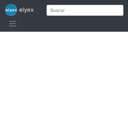
elyex