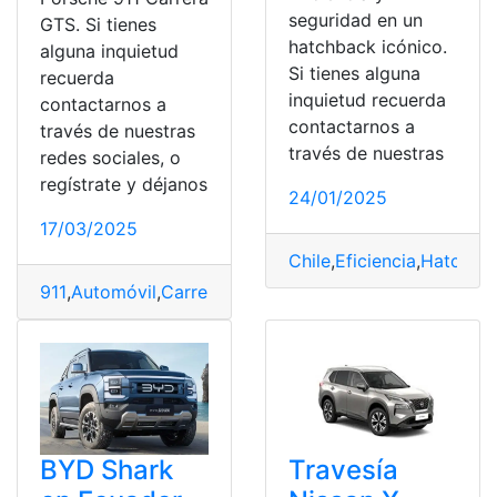
seguridad en un
GTS. Si tienes
hatchback icónico.
alguna inquietud
Si tienes alguna
recuerda
inquietud recuerda
contactarnos a
contactarnos a
través de nuestras
través de nuestras
redes sociales, o
regístrate y déjanos
24/01/2025
17/03/2025
Chile
,
Eficiencia
,
Hatchba
911
,
Automóvil
,
Carrera
,
deporte
,
Eficiencia
,
GTS
,
hybrid
,
P
BYD Shark
Travesía