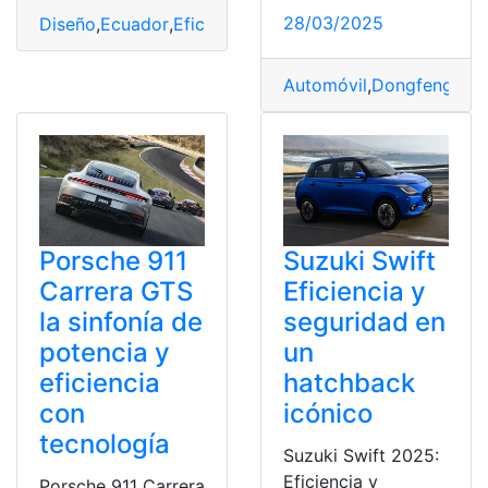
28/03/2025
Diseño
,
Ecuador
,
Eficiencia
,
Ingeniería
,
ISUZU
,
Izusu Pick
Automóvil
,
Dongfeng
,
Ecu
Porsche 911
Suzuki Swift
Carrera GTS
Eficiencia y
la sinfonía de
seguridad en
potencia y
un
eficiencia
hatchback
con
icónico
tecnología
Suzuki Swift 2025:
Eficiencia y
Porsche 911 Carrera