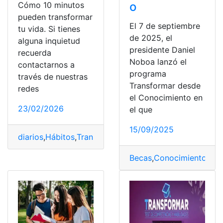
o
Cómo 10 minutos
pueden transformar
El 7 de septiembre
tu vida. Si tienes
de 2025, el
alguna inquietud
presidente Daniel
recuerda
Noboa lanzó el
contactarnos a
programa
través de nuestras
Transformar desde
redes
el Conocimiento en
23/02/2026
el que
15/09/2025
diarios
,
Hábitos
,
Transformar
,
Vida
Becas
,
Conocimiento
,
pos