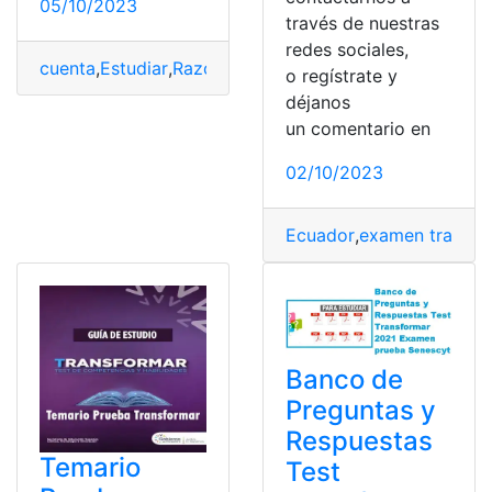
05/10/2023
través de nuestras
redes sociales,
cuenta
,
Estudiar
,
Razonamiento
,
Simulador
,
Test Senescy
o regístrate y
déjanos
un comentario en
02/10/2023
Ecuador
,
examen transfo
Banco de
Preguntas y
Respuestas
Temario
Test