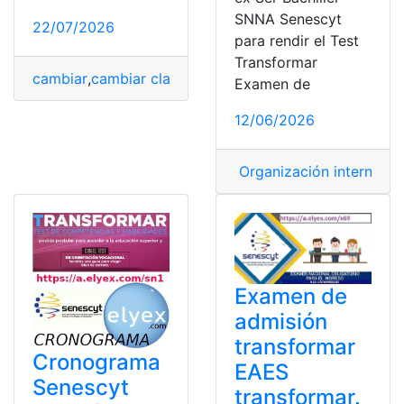
SNNA Senescyt
22/07/2026
para rendir el Test
Transformar
cambiar
,
cambiar clave
,
cambio
,
Cambios
,
Correo electr
Examen de
12/06/2026
Organización internacio
Examen de
admisión
transformar
Cronograma
EAES
Senescyt
transformar.