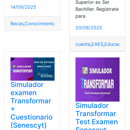
Superior ex Ser
14/09/2025
Bachiller. Regístrate
para
Becas
,
Conocimiento
,
Ecuador
,
Maestrías
,
Transformar
,
V
20/08/2025
cuenta
,
EAES
,
Educación
,
Simulador
examen
Transformar
Simulador
+
Transformar
Cuestionario
Test Examen
(Senescyt)
Senescyt