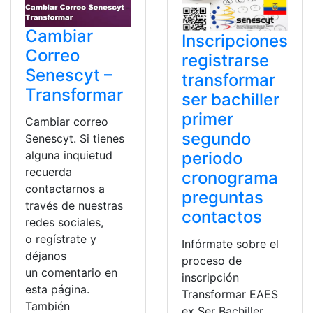
Cambiar
Inscripciones
Correo
registrarse
Senescyt –
transformar
Transformar
ser bachiller
primer
Cambiar correo
segundo
Senescyt. Si tienes
periodo
alguna inquietud
recuerda
cronograma
contactarnos a
preguntas
través de nuestras
contactos
redes sociales,
o regístrate y
Infórmate sobre el
déjanos
proceso de
un comentario en
inscripción
esta página.
Transformar EAES
También
ex Ser Bachiller