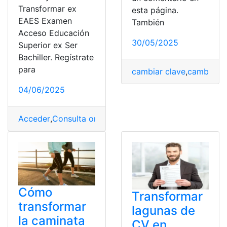
Transformar ex
esta página.
EAES Examen
También
Acceso Educación
30/05/2025
Superior ex Ser
Bachiller. Regístrate
para
cambiar clave
,
cambio
,
C
04/06/2025
Acceder
,
Consulta online
,
Consultas
,
Cuentas
,
EAES
,
Ecu
Cómo
Transformar
transformar
lagunas de
la caminata
CV en