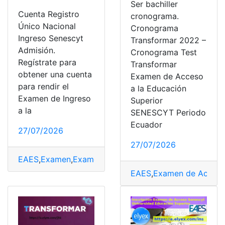
Ser bachiller
Cuenta Registro
cronograma.
Único Nacional
Cronograma
Ingreso Senescyt
Transformar 2022 –
Admisión.
Cronograma Test
Regístrate para
Transformar
obtener una cuenta
Examen de Acceso
para rendir el
a la Educación
Examen de Ingreso
Superior
a la
SENESCYT Periodo
Ecuador
27/07/2026
27/07/2026
EAES
,
Examen
,
Examen de Acceso
,
Examen de grado
,
E
EAES
,
Examen de Acces