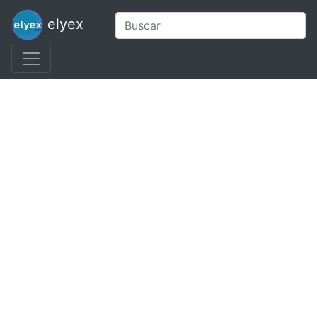
elyex