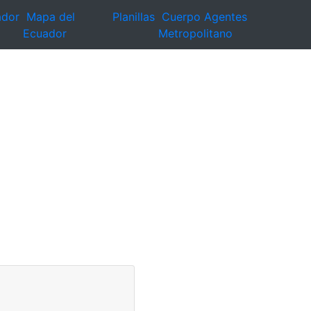
ador
Mapa del
Planillas
Cuerpo Agentes
Ecuador
Metropolitano