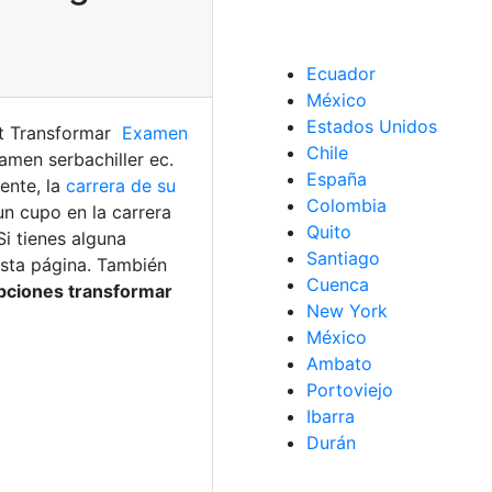
Ecuador
México
Estados Unidos
st Transformar
Examen
Chile
xamen serbachiller ec.
España
mente, la
carrera de su
Colombia
 un cupo en la carrera
Quito
Si tienes alguna
Santiago
sta página. También
Cuenca
ipciones transformar
New York
México
Ambato
Portoviejo
Ibarra
Durán