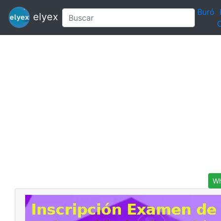
Buró
elyex
C
Wh