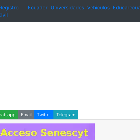
Registro
Ecuador
Universidades
Vehículos
Educarecu
ivil
atsapp
Email
Twitter
Telegram