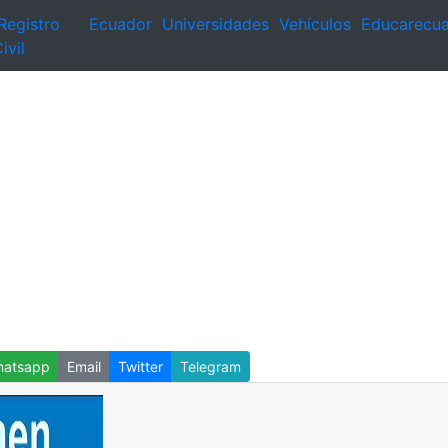
Registro
Ecuador
Universidades
Vehículos
Educarecu
ivil
atsapp
Email
Twitter
Telegram