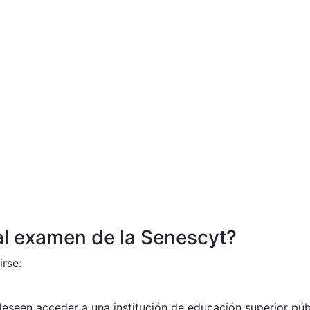
al examen de la Senescyt?
irse:
eseen acceder a una institución de educación superior púb