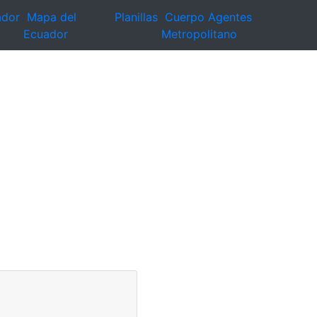
ador
Mapa del
Planillas
Cuerpo Agentes
Ecuador
Metropolitano