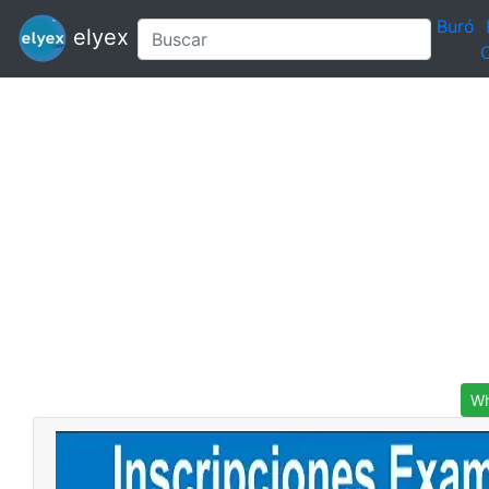
Buró
elyex
C
Wh