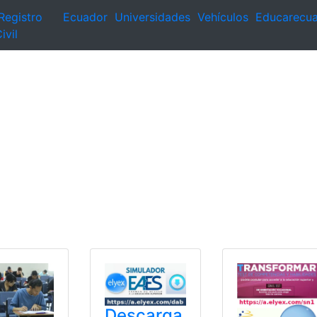
Registro
Ecuador
Universidades
Vehículos
Educarecu
ivil
Descarga