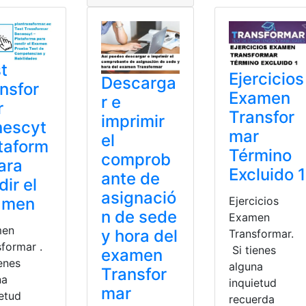
t
Ejercicios
Descarga
nsfor
Examen
r e
r
Transfor
imprimir
nescyt
mar
el
taform
Término
comprob
ara
Excluido 1
ante de
dir el
asignació
amen
Ejercicios
n de sede
Examen
men
y hora del
Transformar.
sformar .
Si tienes
examen
enes
alguna
Transfor
na
inquietud
mar
ietud
recuerda