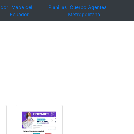
ador
Mapa del
Planillas
Cuerpo Agentes
Ecuador
Metropolitano