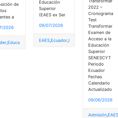
Transformar
Educación
osición de
2022 –
Superior
llos
Cronograma
(EAES ex Ser
antes a
Test
09/07/2026
Transformar
7/2026
Examen de
ceso
,
Examen de grado
,
Examen de Ingreso
,
Herramientas Ec
Acceso a la
EAES
,
Ecuador
,
Examen
,
Examen de Acc
der
,
Educación Superior
,
Examen
,
Examen de Acceso
,
Examen
Educación
Superior
SENESCYT
Periodo
Ecuador
Fechas
xamen de Ingreso
,
Herramientas Ecuador
,
Ser Bachiller
,
top1
,
Calendario
Actualizado
09/06/2026
Admisión
,
EAE