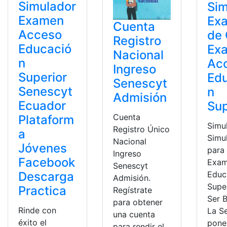
Simulador
Sim
Examen
Ex
Cuenta
Acceso
de
Registro
Educació
Ex
Nacional
n
Ac
Ingreso
Superior
Ed
Senescyt
Senescyt
n
Admisión
Ecuador
Sup
Cuenta
Plataform
Simu
Registro Único
a
Simu
Nacional
Jóvenes
para 
Ingreso
Facebook
Exam
Senescyt
Descarga
Educ
Admisión.
Supe
Practica
Regístrate
Ser B
para obtener
Rinde con
La S
una cuenta
éxito el
pone
para rendir el