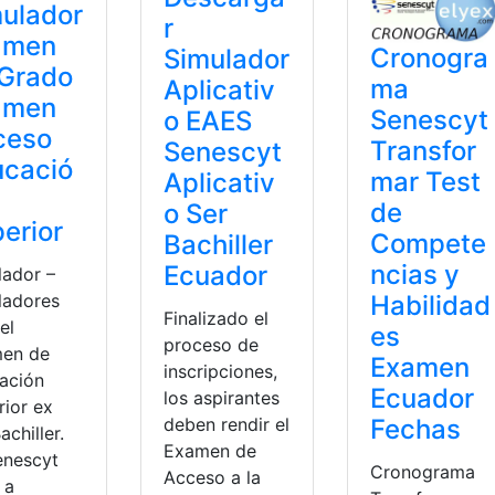
ulador
r
amen
Cronogra
Simulador
 Grado
ma
Aplicativ
amen
Senescyt
o EAES
ceso
Transfor
Senescyt
ucació
mar Test
Aplicativ
de
o Ser
erior
Compete
Bachiller
ncias y
Ecuador
lador –
Habilidad
ladores
Finalizado el
el
es
proceso de
en de
Examen
inscripciones,
ación
Ecuador
los aspirantes
rior ex
Fechas
deben rendir el
achiller.
Examen de
enescyt
Cronograma
Acceso a la
 a