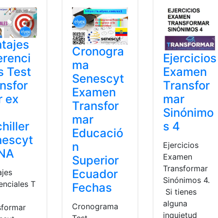
tajes
Cronogra
Ejercicios
erenci
ma
Examen
s Test
Senescyt
Transfor
nsfor
Examen
mar
 ex
Transfor
Sinónimo
mar
s 4
hiller
Educació
nescyt
n
Ejercicios
NA
Examen
Superior
Transformar
Ecuador
ajes
Sinónimos 4.
enciales T
Fechas
Si tienes
alguna
Cronograma
sformar
inquietud