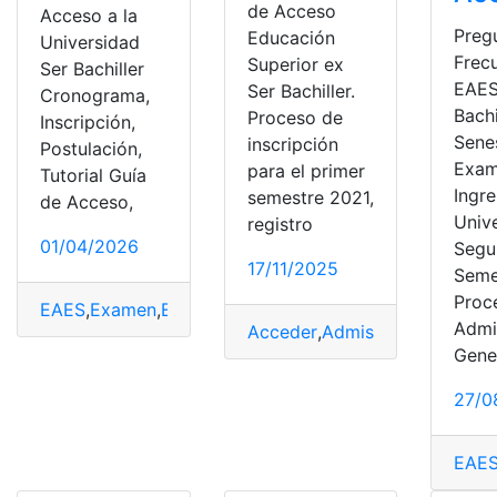
de Acceso
Acceso a la
Preg
Educación
Universidad
Frec
Superior ex
Ser Bachiller
EAES
Ser Bachiller.
Cronograma,
Bachi
Proceso de
Inscripción,
Sene
inscripción
Postulación,
Exam
para el primer
Tutorial Guía
Ingre
semestre 2021,
de Acceso,
Univ
registro
01/04/2026
Segu
17/11/2025
Seme
Proc
EAES
,
Examen
,
Examen de grado
,
Examen de Ingreso
,
P
Admi
Acceder
,
Admisión
,
EAES
,
Educ
Gene
27/0
EAE