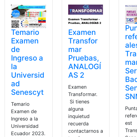
Pun
Examen
Temario
ref
Transfor
Examen
ale
mar
de
Tra
Pruebas,
Ingreso a
mar
ANALOGÍ
la
Ser
AS 2
Universid
Bac
ad
Se
Examen
Senescyt
Transformar.
SN
Si tienes
Temario
Punt
alguna
Examen de
refer
inquietud
Ingreso a la
est
recuerda
Universidad
Tran
contactarnos a
Ecuador 2023.