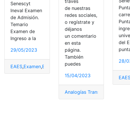
Sene
través
Senescyt
Punt
de nuestras
Ineval Examen
carre
redes sociales,
de Admisión.
Punt
o regístrate y
Temario
ingre
déjanos
Examen de
univ
un comentario
Ingreso a la
del 
en esta
punt
página.
29/05/2023
También
28/0
puedes
EAES
,
Examen
,
Examen de Acceso
,
Examen de grado
,
E
15/04/2023
EAE
Analogías Transformar
,
Exame