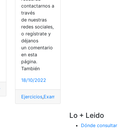
contactarnos a
a
través
de nuestras
redes sociales,
o regístrate y
déjanos
un comentario
o
en esta
página.
idad
,
Universidades
También
o
,
Examen de Ingreso
,
Herramientas Ecuador
,
Ingreso
,
Ser Bach
18/10/2022
men
,
Examen de Ingreso
,
examen senecyt
,
examen transform
ansformar
Ejercicios
,
Examen
,
Examen de Ingreso
,
examen se
Lo + Leido
Dónde consultar
grado
,
Examen de Ingreso
,
examen transformar
,
IES
,
SENESC