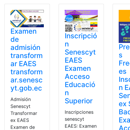
Examen
Inscripció
de
n
Pr
admisión
Senescyt
s
transform
EAES
Fre
ar EAES
Examen
es
transform
Acceso
Ins
ar.senesc
Educació
n 
yt.gob.ec
n
Se
Admisión
Superior
ex 
Senescyt
Bac
Inscripciones
Transformar
Ex
senescyt
ex EAES
EAES: Examen
Ac
Examen de