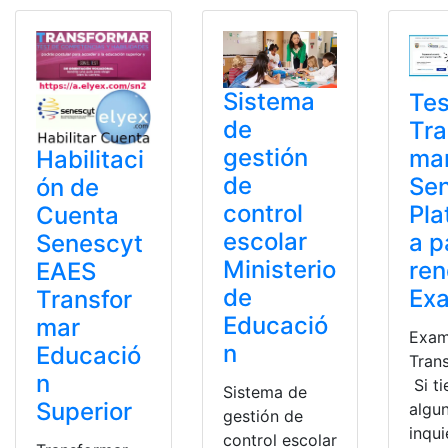
Sistema
Tes
de
Tra
gestión
ma
Habilitaci
de
Se
ón de
control
Pla
Cuenta
escolar
a p
Senescyt
Ministerio
ren
EAES
de
Ex
Transfor
Educació
mar
Exa
n
Educació
Tran
n
Si ti
Sistema de
Superior
algu
gestión de
inqu
control escolar