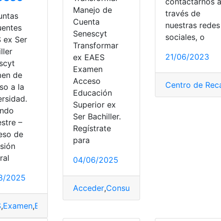
contactarnos 
Manejo de
través de
untas
Cuenta
nuestras redes
uentes
Senescyt
sociales, o
 ex Ser
Transformar
ller
21/06/2023
ex EAES
scyt
Examen
en de
Acceso
Centro de Rec
so a la
Educación
ersidad.
Superior ex
ndo
Ser Bachiller.
stre –
Regístrate
eso de
royecto de Grado
,
SENESCYT
,
Ser Bachiller
,
Transformar
,
Uni
para
sión
ación Superior
,
Examen
,
Examen de Acceso
,
Examen de gra
ral
04/06/2025
8/2025
Acceder
,
Consulta online
,
Consultas
,
Cue
S
,
Examen
,
Examen de Acceso
,
Examen de grado
,
Examen de 