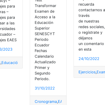
Test
scyt –
recuerda
Transformar
ajes para
contactarnos 
Examen de
ras –
través
Acceso a la
ajes para
de nuestras
Educación
sar a las
redes sociales,
Superior
ersidades
o regístrate y
SENESCYT
Ecuador –
déjanos
Periodo
ajes EAES
un comentari
Ecuador
en esta
3/2023
Fechas
xamen de Ingreso
,
SENESCYT
,
Ser Bachiller
,
Temario
,
Univers
Calendario
24/10/2022
Actualizado
S
,
Educación
,
Educación Superior
,
Examen
,
Examen de Acces
Primer y
Ejercicios
,
Exa
Segundo
n de grado
,
Examen de Ingreso
,
examen senecyt
,
examen tr
Periodo.
31/10/2022
Cronograma
,
EAES
,
Examen
,
Examen de 