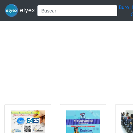
Buró
elyex
C