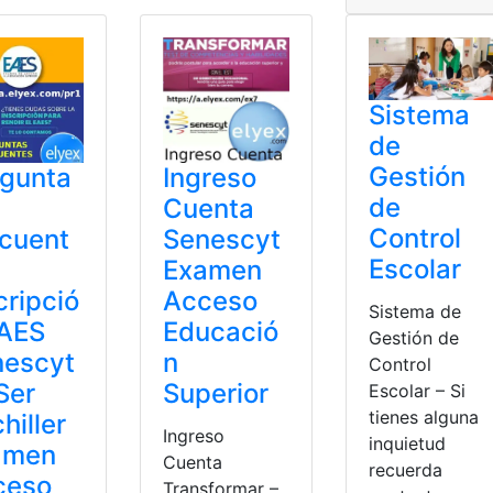
Sistema
de
Gestión
egunta
Ingreso
de
Cuenta
Control
cuent
Senescyt
Escolar
Examen
cripció
Acceso
Sistema de
EAES
Educació
Gestión de
nescyt
n
Control
Ser
Superior
Escolar – Si
tienes alguna
hiller
Ingreso
inquietud
amen
Cuenta
recuerda
ceso
Transformar –