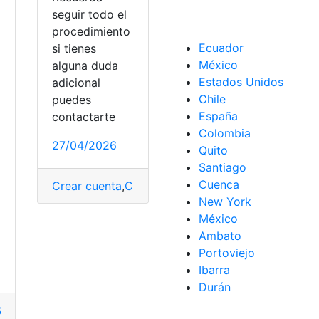
seguir todo el
procedimiento
Ecuador
si tienes
México
alguna duda
Estados Unidos
adicional
Chile
puedes
uador
,
Registro Único
,
Ser Bachiller
,
top1
,
Transformar
eso
,
Examen de grado
,
Examen de Ingreso
,
Herramientas Ecu
 de grado
,
Examen de Ingreso
,
SENESCYT
,
Ser Bachiller
,
Sim
España
contactarte
Colombia
27/04/2026
Quito
Santiago
Cuenca
Crear cuenta
,
Cuentas
,
Examen
,
Examen de Acces
New York
Universidad
México
Ambato
Portoviejo
Ibarra
Durán
S
,
Educación
,
Examen
,
Examen de Acceso
,
Examen de grado
,