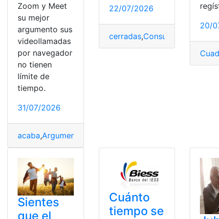
Zoom y Meet
regís
22/07/2026
su mejor
20/0
argumento sus
cerradas
,
Consulta
,
Ecuador
,
Re
videollamadas
por navegador
Cuad
no tienen
límite de
tiempo.
31/07/2026
acaba
,
Argumento
,
límite
,
Meet
,
navegador
,
no
,
Tiempo
,
vi
Cuánto
Sientes
tiempo se
que el