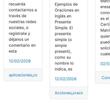
Matr
recuerda
Ejemplos de
eres
contactarnos a
Oraciones en
cono
través de
Inglés en
es el
nuestras redes
Presente
Cert
sociales, o
Simple. El
Matr
regístrate y
presente
quie
déjanos un
simple (o
pued
comentario en
simple
solic
esta
present),
cual
como su
12/02/2026
nombre lo
02/0
indica, es
aplicaciones
,
conversaciones
,
Real
,
Tiempo
,
traductoras
Cons
12/02/2026
Acciones
,
oraciones
,
Oraciones