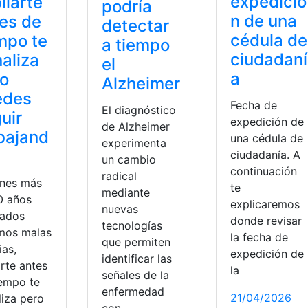
expedició
ilarte
podría
n de una
es de
detectar
cédula de
mpo te
a tiempo
ciudadaní
aliza
el
a
ro
Alzheimer
edes
Fecha de
El diagnóstico
uir
expedición de
de Alzheimer
bajand
una cédula de
experimenta
ciudadanía. A
un cambio
continuación
radical
enes más
te
mediante
0 años
explicaremos
nuevas
zados
donde revisar
tecnologías
mos malas
la fecha de
que permiten
ias,
expedición de
identificar las
arte antes
la
señales de la
iempo te
enfermedad
21/04/2026
liza pero