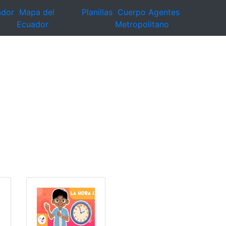
ador
Mapa del
Planillas
Cuerpo Agentes
Ecuador
Metropolitano