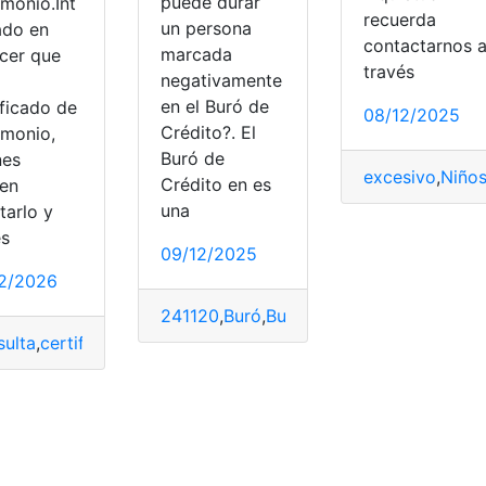
puede durar
imonio.Int
recuerda
un persona
ado en
contactarnos 
marcada
cer que
través
negativamente
en el Buró de
ificado de
08/12/2025
Crédito?. El
imonio,
Buró de
nes
excesivo
,
Niño
Crédito en es
en
una
itarlo y
es
09/12/2025
2/2026
241120
,
Buró
,
Buró de Crédito
,
Crédito
,
m
ulta
,
certificado
,
cómo obtener
,
Conocer
,
Matrimonio
,
Obtene
 en Inglés
,
oraciones interrogativas
,
oraciones negativas
,
Ver