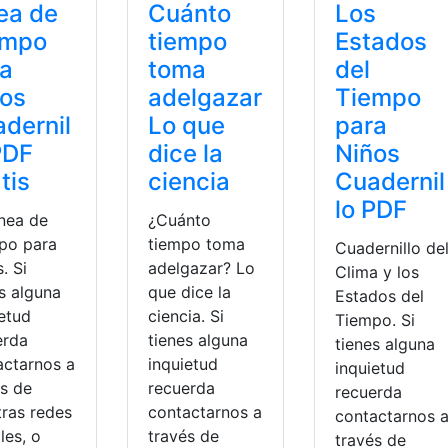
ea de
Cuánto
Los
empo
tiempo
Estados
ra
toma
del
ños
adelgazar
Tiempo
dernil
Lo que
para
PDF
dice la
Niños
tis
ciencia
Cuadernil
lo PDF
ínea de
¿Cuánto
po para
tiempo toma
Cuadernillo de
. Si
adelgazar? Lo
Clima y los
s alguna
que dice la
Estados del
ietud
ciencia. Si
Tiempo. Si
erda
tienes alguna
tienes alguna
actarnos a
inquietud
inquietud
és de
recuerda
recuerda
tras redes
contactarnos a
contactarnos 
les, o
través de
través de