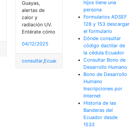
hijos tiene una
Guayas,
persona
alertas de
a
Formularios ADSEF
calor y
128 y 153 descargar
radiación UV.
el formulario
Entérate cómo
Dónde consultar
04/12/2025
código dactilar de
s
,
Pantallas
,
Saludable
,
Tiempo
la cédula Ecuador
Consultar Bono de
consultar
,
Ecuador
,
INAMHI
,
pronóstico
,
Tiempo
Desarrollo Humano
Bono de Desarrollo
Humano
arcada
,
México
,
negativamente
,
persona
,
Tiempo
Inscripciones por
r
Internet
Historia de las
Banderas del
bal
Ecuador desde
1533