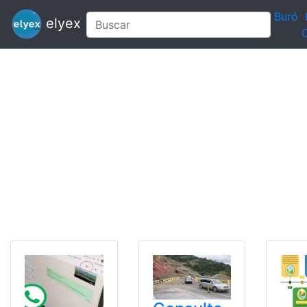
Buró
elyex
C