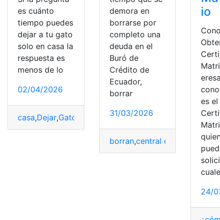
io
es cuánto
demora en
tiempo puedes
borrarse por
Con
dejar a tu gato
completo una
Obte
solo en casa la
deuda en el
Cert
respuesta es
Buró de
Matr
menos de lo
Crédito de
eres
Ecuador,
02/04/2026
cono
borrar
es el
31/03/2026
Cert
casa
,
Dejar
,
Gato
,
pregunta
,
Respuesta
,
Tiempo
Matr
quie
borran
,
central de riesgo
,
Deud
pued
solic
cual
24/0
¿cóm