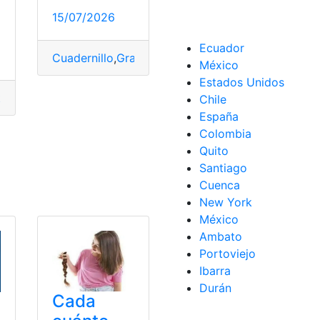
15/07/2026
Ecuador
Cuadernillo
,
Gratis
,
Organizar
,
PDF
,
TDAH
,
Tiempo
México
Estados Unidos
tados
,
Niños
,
PDF
,
Tiempo
Chile
España
Colombia
Quito
Santiago
Cuenca
New York
México
Ambato
Portoviejo
Ibarra
Durán
Cada