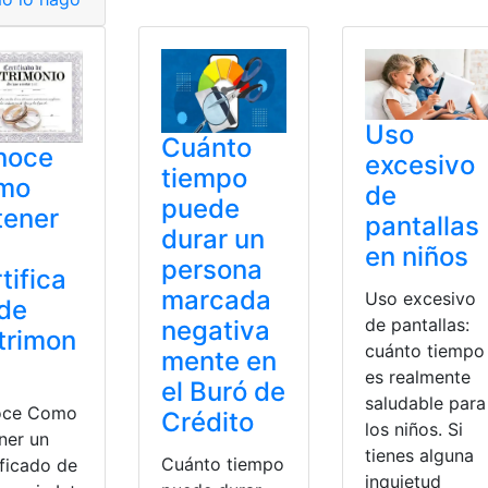
Uso
Cuánto
noce
excesivo
tiempo
mo
de
puede
tener
pantallas
durar un
en niños
persona
tifica
marcada
Uso excesivo
de
de pantallas:
negativa
trimon
cuánto tiempo
mente en
es realmente
el Buró de
saludable para
oce Como
Crédito
los niños. Si
ner un
tienes alguna
Cuánto tiempo
ificado de
inquietud