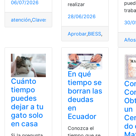
06/07/2026
pued
realizar
trab
28/06/2026
atención
,
Claves
,
Sientes
,
Tiempo
,
Vivir
,
vuela
30/0
Aprobar
,
BIESS
,
Cuánto
,
Demor
Años
En qué
Cuánto
tiempo se
Co
tiempo
borran las
Co
puedes
deudas
Ob
dejar a tu
en
un
gato solo
Ecuador ‎
Cer
en casa
do 
Conozca el
Ma
Si la pregunta
tiempo que se