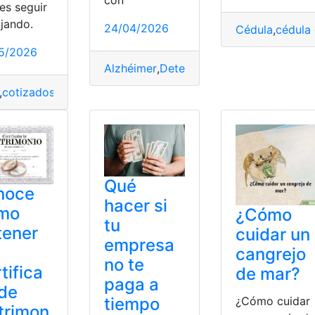
con
es seguir
ajando.
24/04/2026
Cédula
,
cédula 
5/2026
Alzhéimer
,
Detectar
,
Sangre
,
Test
,
Tiempo
a
,
Préstamo
,
Quirografario
,
Tiempo
,
cotizados
,
España
,
jubilarte
,
penaliza
,
Tiempo
,
Trabajando
Qué
noce
hacer si
mo
¿Cómo
tu
tener
cuidar un
empresa
cangrejo
no te
tifica
de mar?
paga a
de
¿Cómo cuidar
tiempo
trimon