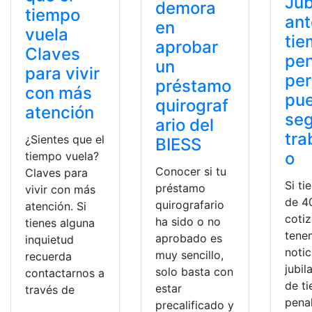
Jub
demora
tiempo
ant
en
vuela
tie
aprobar
Claves
pen
un
para vivir
pe
préstamo
con más
pu
quirograf
atención
seg
ario del
tra
¿Sientes que el
BIESS
o
tiempo vuela?
Conocer si tu
Claves para
Si ti
préstamo
vivir con más
de 4
quirografario
atención. Si
coti
ha sido o no
tienes alguna
tene
aprobado es
inquietud
notic
muy sencillo,
recuerda
jubil
solo basta con
contactarnos a
de t
estar
través de
pena
precalificado y