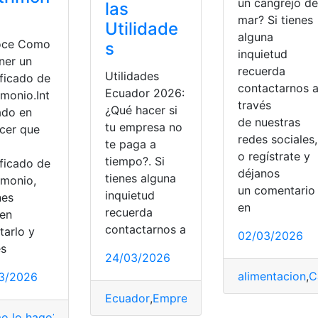
un cangrejo de
las
mar? Si tienes
Utilidade
alguna
oce Como
s
inquietud
ner un
recuerda
Utilidades
ificado de
contactarnos 
Ecuador 2026:
imonio.Int
través
¿Qué hacer si
ado en
de nuestras
tu empresa no
cer que
redes sociales,
te paga a
o regístrate y
tiempo?. Si
ificado de
déjanos
tienes alguna
imonio,
un comentari
inquietud
nes
as
,
Ecuador
,
Entretenimiento
,
Tiempo
en
recuerda
en
contactarnos a
itarlo y
02/03/2026
es
24/03/2026
alimentacion
,
C
3/2026
Ecuador
,
Empresa
,
no
,
paga
,
Tiempo
,
utili
o lo hago?
,
¿Cómo saber?
,
certificado de matrimonio
,
Consu