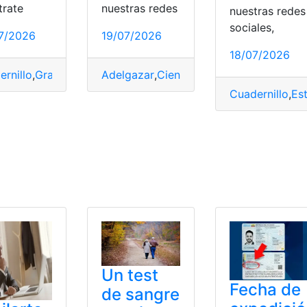
trate
nuestras redes
nuestras redes
sociales,
7/2026
19/07/2026
al
,
Tiempo
,
Vías
18/07/2026
ernillo
,
Gratis
,
Línea
,
Niños
Adelgazar
,
PDF
,
,
Tiempo
Ciencia
,
Tiempo
Cuadernillo
,
Es
deollamadas
,
Whatsapp
,
Zoom
Un test
Fecha de
de sangre