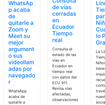
Consulta
WhatsAp
Lín
de vías
p acaba
Ti
cerradas
de
pa
en
quitarle a
Ni
Ecuador
Zoom y
Cua
Tiempo
Meet su
lo 
real
mejor
Gra
argument
Consulta el
La L
estado de las
o sus
Tiem
vías en
videollam
Niños
Ecuador en
adas por
tiene
tiempo real
inqu
navegado
con datos del
recu
r
ECU 911.
cont
Revisa vías
WhatsApp
trav
afectadas,
acaba de
nues
observaciones
quitarle a
socia