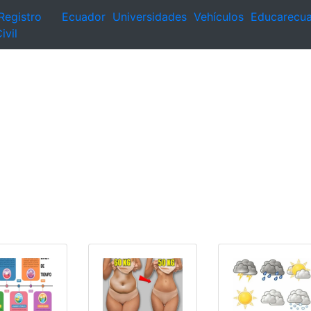
Registro
Ecuador
Universidades
Vehículos
Educarecu
ivil