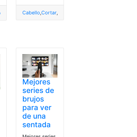
Cabello
,
Cortar
,
Tiempo
de ciudadanía
,
Cédula de identidad Ecuatoriana
,
Consultas
,
Mejores
series de
brujos
para ver
de una
sentada
Mejores series