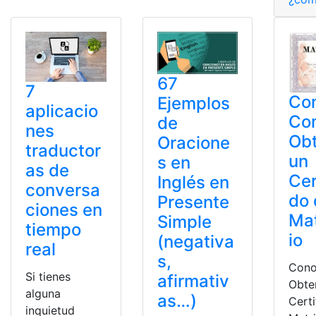
67
7
Co
Ejemplos
aplicacio
Co
de
nes
Ob
Oracione
traductor
un
s en
as de
Cer
Inglés en
conversa
do 
Presente
ciones en
Ma
Simple
tiempo
io
(negativa
real
s,
Con
Si tienes
afirmativ
Obte
alguna
as…)
Cert
inquietud