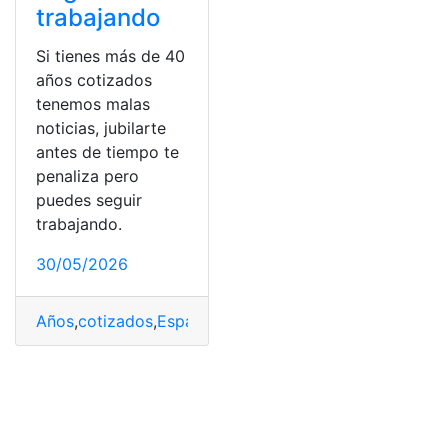
trabajando
Si tienes más de 40
años cotizados
tenemos malas
noticias, jubilarte
antes de tiempo te
penaliza pero
puedes seguir
trabajando.
30/05/2026
Años
,
cotizados
,
España
,
jubilarte
,
penaliza
,
Tiempo
,
Trab