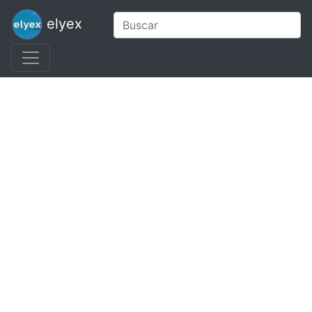
elyex