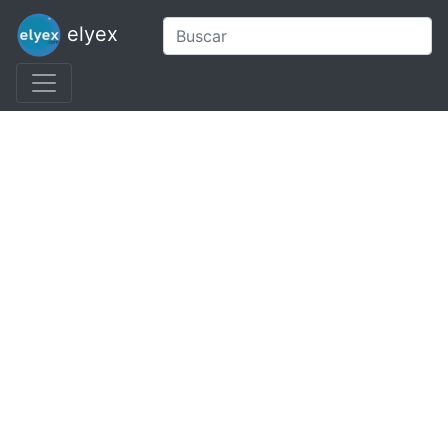
elyex