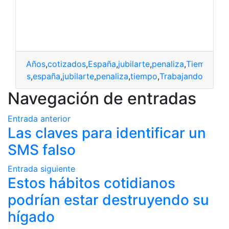
Años
,
cotizados
,
España
,
jubilarte
,
penaliza
,
Tiempo
,
Tr
otizados
,
españa
,
jubilarte
,
penaliza
,
tiempo
,
Trabajando
Navegación de entradas
Entrada anterior
Las claves para identificar un
SMS falso
Entrada siguiente
Estos hábitos cotidianos
podrían estar destruyendo su
hígado