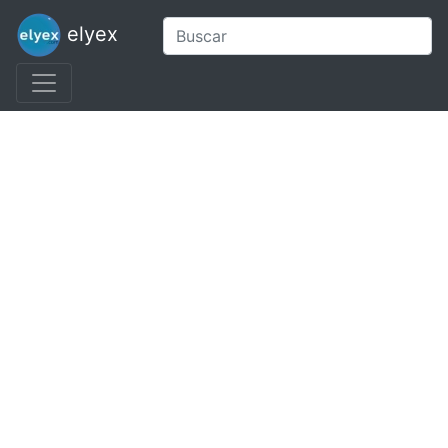
elyex