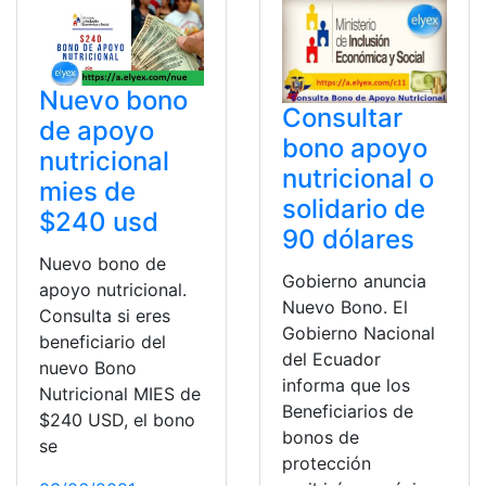
Nuevo bono
Consultar
de apoyo
bono apoyo
nutricional
nutricional o
mies de
solidario de
$240 usd
90 dólares
Nuevo bono de
Gobierno anuncia
apoyo nutricional.
Nuevo Bono. El
Consulta si eres
Gobierno Nacional
beneficiario del
del Ecuador
nuevo Bono
informa que los
Nutricional MIES de
Beneficiarios de
$240 USD, el bono
bonos de
se
protección