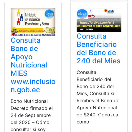
Consulta
Consulta
Beneficiario
Bono de
del Bono de
Apoyo
240 del Mies
Nutricional
MIES
Consulta
Beneficiario del
www.inclusio
Bono de 240 del
n.gob.ec
Mies, Consulta si
Recibes el Bono de
Bono Nutricional
Apoyo Nutricional
Decreto firmado el
de $240. Conozca
24 de Septiembre
como
del 2020 – Cómo
consultar si soy