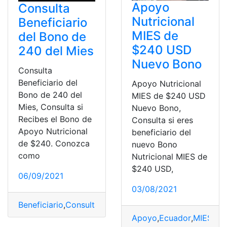
Apoyo
Consulta
Nutricional
Beneficiario
MIES de
del Bono de
$240 USD
240 del Mies
Nuevo Bono
Consulta
Beneficiario del
Apoyo Nutricional
Bono de 240 del
MIES de $240 USD
Mies, Consulta si
Nuevo Bono,
Recibes el Bono de
Consulta si eres
Apoyo Nutricional
beneficiario del
de $240. Conozca
nuevo Bono
como
Nutricional MIES de
$240 USD,
06/09/2021
03/08/2021
Beneficiario
,
Consultas
,
Ecuador
,
MIES
,
top2
Apoyo
,
Ecuador
,
MIES
,
nu