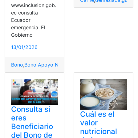
Carné
,
demasiada
,
guía
,
Nu
www.inclusion.gob.
ec consulta
Ecuador
emergencia. El
Gobierno
13/01/2026
Bono
,
Bono Apoyo Nutricional
,
Bono nutricional
,
Gobier
Consulta si
Cuál es el
eres
valor
Beneficiario
nutricional
del Bono de