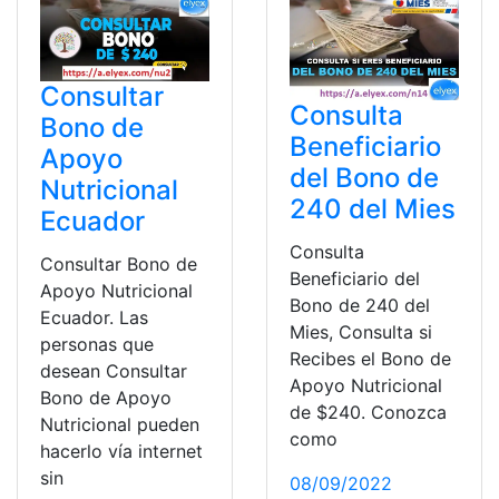
Consultar
Consulta
Bono de
Beneficiario
Apoyo
del Bono de
Nutricional
240 del Mies
Ecuador
Consulta
Consultar Bono de
Beneficiario del
Apoyo Nutricional
Bono de 240 del
Ecuador. Las
Mies, Consulta si
personas que
Recibes el Bono de
desean Consultar
Apoyo Nutricional
Bono de Apoyo
de $240. Conozca
Nutricional pueden
como
hacerlo vía internet
sin
08/09/2022