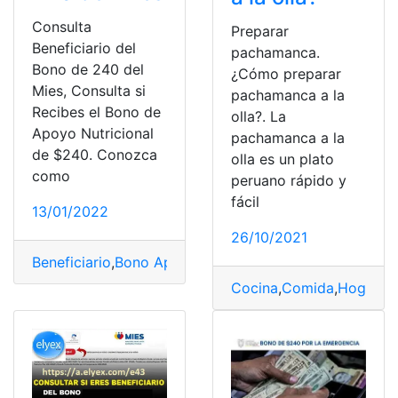
Consulta
Preparar
Beneficiario del
pachamanca.
Bono de 240 del
¿Cómo preparar
Mies, Consulta si
pachamanca a la
Recibes el Bono de
olla?. La
Apoyo Nutricional
pachamanca a la
de $240. Conozca
olla es un plato
como
peruano rápido y
fácil
13/01/2022
26/10/2021
Beneficiario
,
Bono Apoyo Nutricional
,
Consultas
,
Ecuado
Cocina
,
Comida
,
Hogares
,