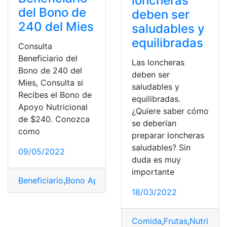
loncheras
del Bono de
deben ser
240 del Mies
saludables y
equilibradas
Consulta
Beneficiario del
Las loncheras
Bono de 240 del
deben ser
Mies, Consulta si
saludables y
Recibes el Bono de
equilibradas.
Apoyo Nutricional
¿Quiere saber cómo
de $240. Conozca
se deberían
como
preparar loncheras
saludables? Sin
09/05/2022
duda es muy
importante
Beneficiario
,
Bono Apoyo Nutricional
,
Bono de 240 dóla
18/03/2022
Comida
,
Frutas
,
Nutricion