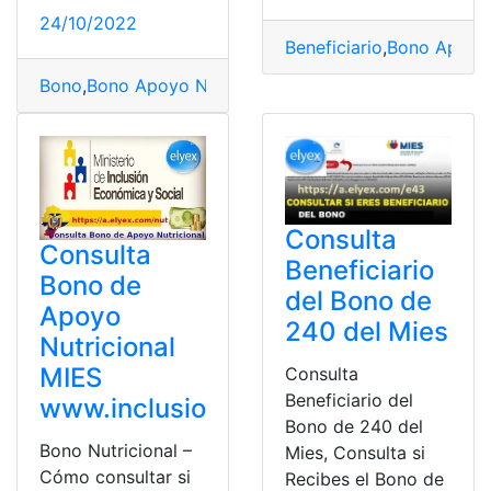
24/10/2022
Beneficiario
,
Bono Apoyo 
Bono
,
Bono Apoyo Nutricional
,
Bono de Protección Fami
Consulta
Consulta
Beneficiario
Bono de
del Bono de
Apoyo
240 del Mies
Nutricional
MIES
Consulta
Beneficiario del
www.inclusio
Bono de 240 del
Bono Nutricional –
Mies, Consulta si
Cómo consultar si
Recibes el Bono de