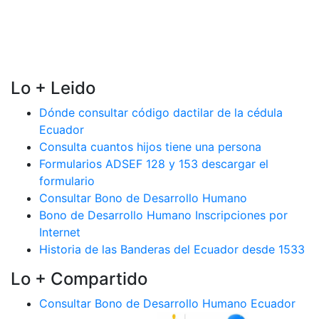
Lo + Leido
Dónde consultar código dactilar de la cédula
Ecuador
Consulta cuantos hijos tiene una persona
Formularios ADSEF 128 y 153 descargar el
formulario
Consultar Bono de Desarrollo Humano
Bono de Desarrollo Humano Inscripciones por
Internet
Historia de las Banderas del Ecuador desde 1533
Lo + Compartido
Consultar Bono de Desarrollo Humano Ecuador