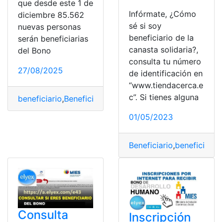
que desde este 1 de
Infórmate, ¿Cómo
diciembre 85.562
sé si soy
nuevas personas
beneficiario de la
serán beneficiarias
canasta solidaria?,
del Bono
consulta tu número
27/08/2025
de identificación en
“www.tiendacerca.e
c”. Si tienes alguna
beneficiario
,
Beneficiario
,
beneficiario del bono
,
benefici
01/05/2023
Beneficiario
,
beneficiario
,
Consulta
Inscripción