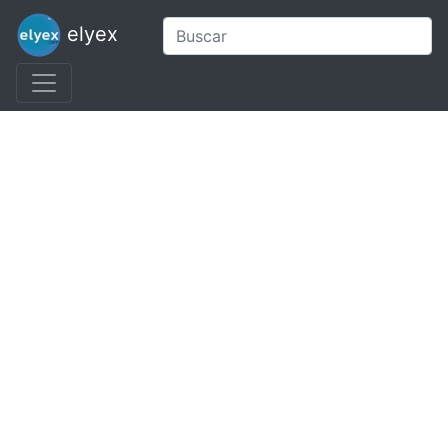
elyex