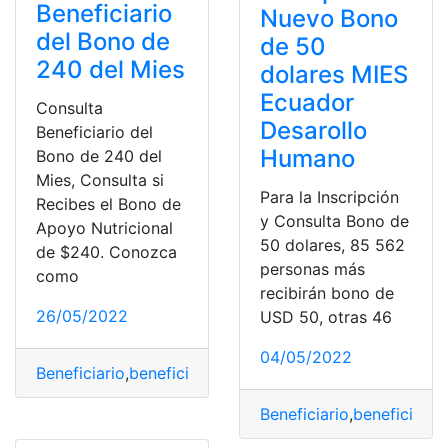
Beneficiario
Nuevo Bono
del Bono de
de 50
240 del Mies
dolares MIES
Ecuador
Consulta
Desarollo
Beneficiario del
Humano
Bono de 240 del
Mies, Consulta si
Para la Inscripción
Recibes el Bono de
y Consulta Bono de
Apoyo Nutricional
50 dolares, 85 562
de $240. Conozca
personas más
como
recibirán bono de
26/05/2022
USD 50, otras 46
04/05/2022
Beneficiario
,
beneficiario
,
beneficiario del bono
,
benefici
Beneficiario
,
beneficiario
,