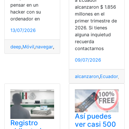
a Ecuador
pensar en un
alcanzaron $ 1.856
hacker con su
millones en el
ordenador en
primer trimestre de
2026. Si tienes
13/07/2026
alguna inquietud
recuerda
deep
,
Móvil
,
navegar
,
teléfono
,
Web
contactarnos
09/07/2026
alcanzaron
,
Ecuador
,
Entr
Así puedes
Registro
ver casi 500