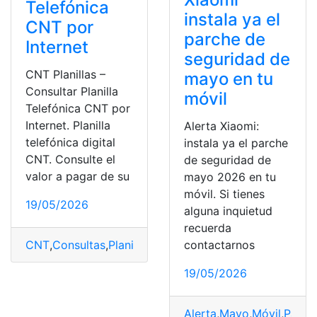
Telefónica
instala ya el
CNT por
parche de
Internet
seguridad de
CNT Planillas –
mayo en tu
Consultar Planilla
móvil
Telefónica CNT por
Internet. Planilla
Alerta Xiaomi:
telefónica digital
instala ya el parche
CNT. Consulte el
de seguridad de
valor a pagar de su
mayo 2026 en tu
móvil. Si tienes
19/05/2026
alguna inquietud
recuerda
contactarnos
CNT
,
Consultas
,
Planillas
,
Telefónica
19/05/2026
Alerta
,
Mayo
,
Móvil
,
Parch