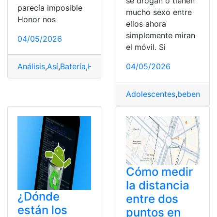
se drogan o tienen
parecía imposible
mucho sexo entre
Honor nos
ellos ahora
simplemente miran
04/05/2026
el móvil. Si
Análisis
,
Así
,
Batería
,
HONOR
,
Honor 600
,
imposible
,
mAh
,
04/05/2026
Adolescentes
,
beben
,
dro
Cómo medir
la distancia
¿Dónde
entre dos
están los
puntos en