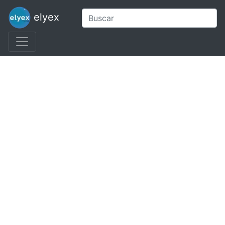
elyex