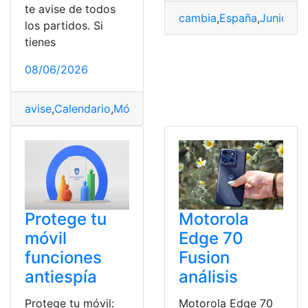
te avise de todos
cambia
,
España
,
Junio
,
Ma
los partidos. Si
tienes
08/06/2026
avise
,
Calendario
,
Móvil
,
Mundial
,
Sincronizar
Protege tu
Motorola
móvil
Edge 70
funciones
Fusion
antiespía
análisis
Protege tu móvil:
Motorola Edge 70