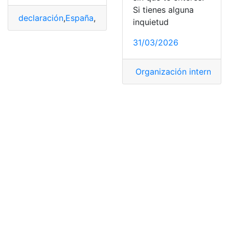
Si tienes alguna
declaración
,
España
,
haremos
,
Móvil
,
Preparar
,
Renta
inquietud
31/03/2026
Organización internacio