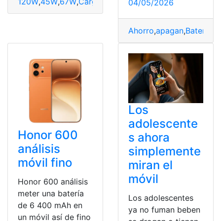
120W
,
45W
,
67W
,
Carga
,
cargar
,
Móvil
,
Rápida
,
vatios
04/05/2026
Ahorro
,
apagan
,
Batería
,
D
Los
adolescente
Honor 600
s ahora
análisis
simplemente
móvil fino
miran el
móvil
Honor 600 análisis
meter una batería
Los adolescentes
de 6 400 mAh en
ya no fuman beben
un móvil así de fino