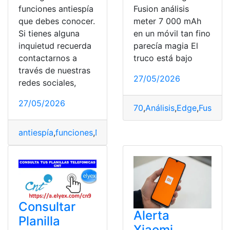
funciones antiespía
Fusion análisis
que debes conocer.
meter 7 000 mAh
Si tienes alguna
en un móvil tan fino
inquietud recuerda
parecía magia El
contactarnos a
truco está bajo
través de nuestras
27/05/2026
redes sociales,
27/05/2026
70
,
Análisis
,
Edge
,
Fusión
,
antiespía
,
funciones
,
Móvil
,
protege
Consultar
Alerta
Planilla
Xiaomi