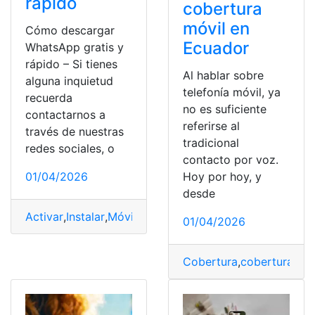
rápido
cobertura
móvil en
Cómo descargar
Ecuador
WhatsApp gratis y
rápido – Si tienes
Al hablar sobre
alguna inquietud
telefonía móvil, ya
recuerda
no es suficiente
contactarnos a
referirse al
través de nuestras
tradicional
redes sociales, o
contacto por voz.
Hoy por hoy, y
01/04/2026
desde
Activar
,
Instalar
,
Móvil
,
Web
,
Whatsapp
01/04/2026
Cobertura
,
cobertura 5G
,