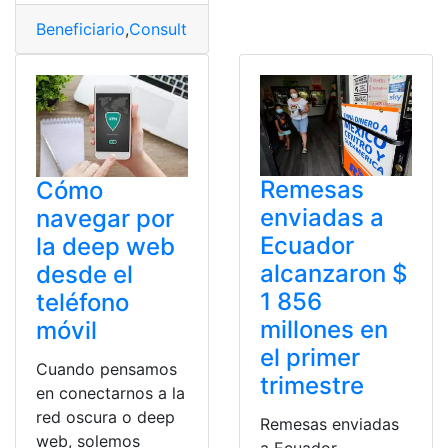
Beneficiario
,
Consultas
,
Requisitos
Remesas
Cómo
enviadas a
navegar por
Ecuador
la deep web
alcanzaron $
desde el
1 856
teléfono
millones en
móvil
el primer
Cuando pensamos
trimestre
en conectarnos a la
red oscura o deep
Remesas enviadas
web, solemos