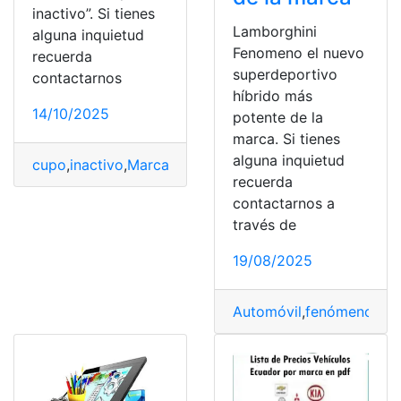
inactivo”. Si tienes
Lamborghini
alguna inquietud
Fenomeno el nuevo
recuerda
superdeportivo
contactarnos
híbrido más
14/10/2025
potente de la
marca. Si tienes
alguna inquietud
cupo
,
inactivo
,
Marca
,
periodo
,
Sanciones
,
SENESCYT
,
su
recuerda
contactarnos a
través de
19/08/2025
Automóvil
,
fenómeno
,
híb