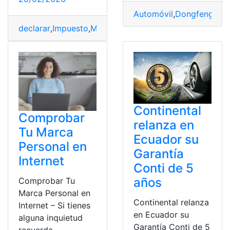
Automóvil
,
Dongfeng
,
Ecu
declarar
,
Impuesto
,
Marca
,
Marzo
,
plazo
,
Renta
Continental
Comprobar
relanza en
Tu Marca
Ecuador su
Personal en
Garantía
Internet
Conti de 5
años
Comprobar Tu
Marca Personal en
Continental relanza
Internet – Si tienes
en Ecuador su
alguna inquietud
Garantía Conti de 5