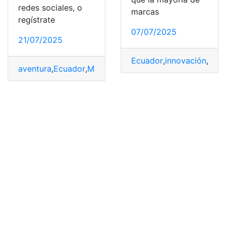
redes sociales, o
marcas
regístrate
07/07/2025
21/07/2025
Ecuador
,
innovación
,
Mar
aventura
,
Ecuador
,
Marca
,
Mercado
,
Motos