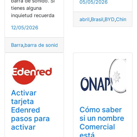
barra de sonido. Si
05/05/2026
tienes alguna
inquietud recuerda
abril
,
Brasil
,
BYD
,
China
,
Ma
12/05/2026
Barra
,
barra de sonido
,
Marca
,
Potencia
,
realmente
,
Soni
Activar
tarjeta
Cómo saber
Edenred
si un nombre
pasos para
Comercial
activar
está