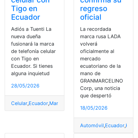
Tigo en
regreso
Ecuador
oficial
Adiós a Tuenti La
La recordada
nueva dueña
marca rusa LADA
fusionará la marca
volverá
de telefonía celular
oficialmente al
con Tigo en
mercado
Ecuador. Si tienes
ecuatoriano de la
alguna inquietud
mano de
GRANMARCELINO
28/05/2026
Corp, una noticia
que despertó
Celular
,
Ecuador
,
Marca
,
telefonía
,
Tigo
,
Tuenti
18/05/2026
Automóvil
,
Ecuador
,
Histó