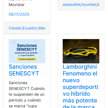
asequible
,
Hyundai
,
Marc
Movistar
06/11/2025
Celular
,
Ecuador
,
Marca
,
Medio
,
Movistar
,
reemplaza
,
tele
Sanciones
Lamborghini
SENESCYT
Fenomeno el
nuevo
Sanciones
superdeporti
SENESCYT Cuándo
vo híbrido
te suspenden de un
más potente
periodo y cuándo
se marca “cupo
de la marca