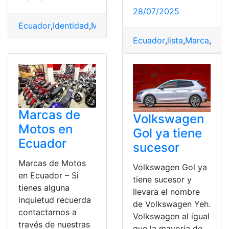
28/07/2025
Ecuador
,
Identidad
,
Marca
,
Productos
,
Registro
Ecuador
,
lista
,
Marca
,
Prec
Marcas de
Volkswagen
Motos en
Gol ya tiene
Ecuador
sucesor
Marcas de Motos
Volkswagen Gol ya
en Ecuador – Si
tiene sucesor y
tienes alguna
llevara el nombre
inquietud recuerda
de Volkswagen Yeh.
contactarnos a
Volkswagen al igual
través de nuestras
que la mayoría de