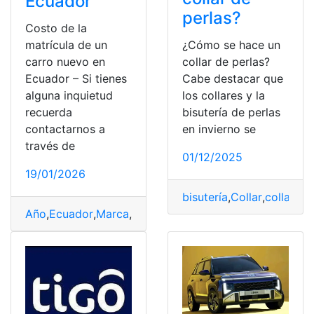
Ecuador
perlas?
Costo de la
matrícula de un
¿Cómo se hace un
carro nuevo en
collar de perlas?
Ecuador – Si tienes
Cabe destacar que
alguna inquietud
los collares y la
recuerda
bisutería de perlas
contactarnos a
en invierno se
través de
01/12/2025
19/01/2026
bisutería
,
Collar
,
collar de
Año
,
Ecuador
,
Marca
,
Modelo
,
País