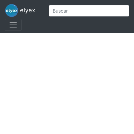
elyex