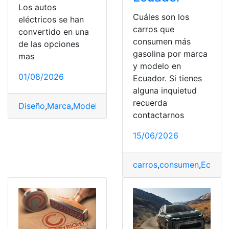
Los autos
Cuáles son los
eléctricos se han
carros que
convertido en una
consumen más
de las opciones
gasolina por marca
mas
y modelo en
01/08/2026
Ecuador. Si tienes
alguna inquietud
recuerda
Diseño
,
Marca
,
Modelo
,
Precios
,
Vehículo
contactarnos
15/06/2026
carros
,
consumen
,
Ecuado