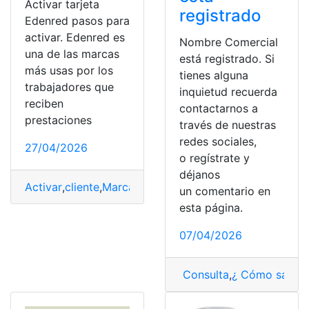
Activar tarjeta
registrado
Edenred pasos para
activar. Edenred es
Nombre Comercial
una de las marcas
está registrado. Si
más usas por los
tienes alguna
trabajadores que
inquietud recuerda
reciben
contactarnos a
prestaciones
través de nuestras
redes sociales,
27/04/2026
o regístrate y
déjanos
Activar
,
cliente
,
Marca
,
México
,
Tarjeta
un comentario en
esta página.
07/04/2026
Consulta
,
¿ Cómo saber