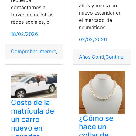
recuerda
años y marca un
contactarnos a
nuevo estándar en
través de nuestras
el mercado de
redes sociales, o
neumáticos.
18/02/2026
02/02/2026
Comprobar
,
Internet
,
Mantenimiento
,
Marca
,
Pasos
,
Perso
Años
,
Conti
,
Continental
,
E
Costo de la
matrícula de
¿Cómo se
un carro
hace un
nuevo en
collar de