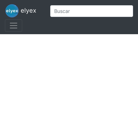
elyex