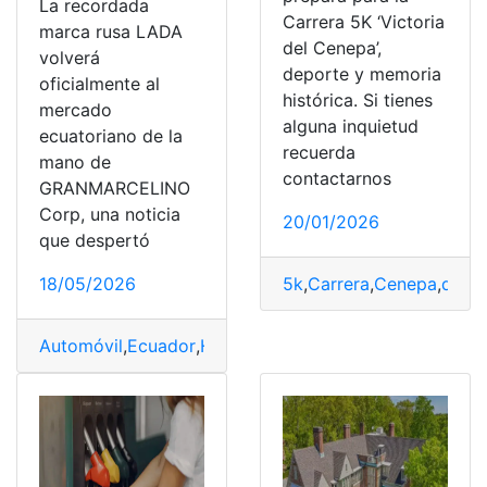
La recordada
Carrera 5K ‘Victoria
marca rusa LADA
del Cenepa’,
volverá
deporte y memoria
oficialmente al
histórica. Si tienes
mercado
alguna inquietud
ecuatoriano de la
recuerda
mano de
contactarnos
GRANMARCELINO
Corp, una noticia
20/01/2026
que despertó
5k
,
Carrera
,
Cenepa
,
depo
18/05/2026
Automóvil
,
Ecuador
,
Histórica
,
Lada
,
Marca
,
Oficial
,
Regre