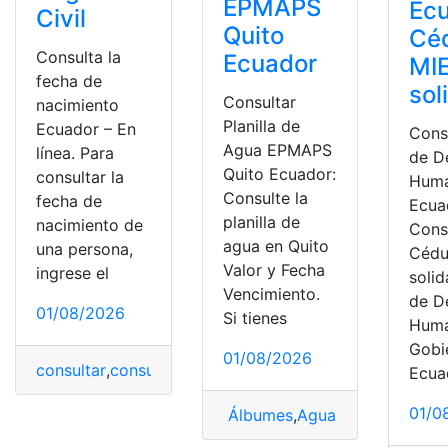
EPMAPS
Ec
Civil
Quito
Cé
Consulta la
Ecuador
MI
fecha de
sol
Consultar
nacimiento
Planilla de
Ecuador – En
Cons
Agua EPMAPS
línea. Para
de D
Quito Ecuador:
consultar la
Hum
Consulte la
fecha de
Ecua
planilla de
nacimiento de
Cons
agua en Quito
una persona,
Cédu
Valor y Fecha
ingrese el
solid
Vencimiento.
de D
01/08/2026
Si tienes
Huma
Gobi
01/08/2026
consultar
,
consultar bono
,
consultar cotizaciones
,
Consu
Ecua
01/0
Álbumes
,
Agua
,
factura
,
Herra