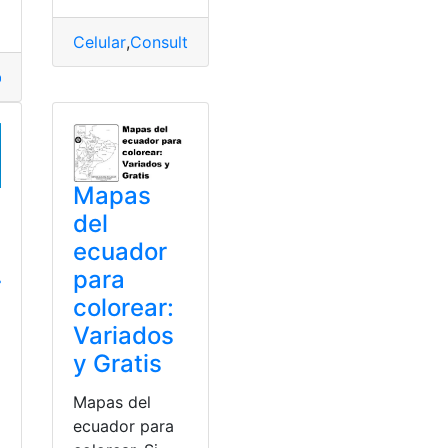
r
,
MIES
Celular
,
Consultas
,
Ecuador
,
número
,
Operadoras
,
Te
dor
,
Información
,
Nombre
,
Personas
Mapas
del
ecuador
para
r
colorear:
Variados
y Gratis
Mapas del
ecuador para