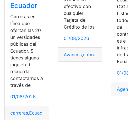
Ecuador
efectivo con
(COIP
cualquier
List
Carreras en
Tarjeta de
todos
línea que
Crédito de los
de
ofertan las 20
cont
universidades
01/08/2026
es e
públicas del
infra
Ecuador. Si
Avances
,
cobran
,
Ecuador
,
Efec
de tr
tienes alguna
Ecua
inquietud
recuerda
01/0
contactarnos a
través de
Agen
01/08/2026
carreras
,
Ecuador
,
Línea
,
ofertan
,
públicas
,
Universidades