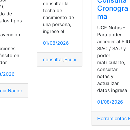
Consulta
consultar la
).
Cronogra
fecha de
ado de
ma
nacimiento de
 los tipos
una persona,
UCE Notas –
ingrese el
Para poder
ravencion
acceder al SII
01/08/2026
SIAC / SAU y
cciones
poder
tivo
,
Simulador
ánsito en
consultar
,
Ecuador
,
Fecha de Nacimiento
matricularte,
dor
consultar
8/2026
notas y
actualizar
datos ingresa
cia Nacional de Tránsito
,
Código Orgánico Integral Penal
,
Ec
01/08/2026
Herramientas 