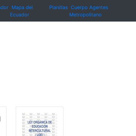
ador
Mapa del
Planillas
Cuerpo Agentes
Ecuador
Metropolitano