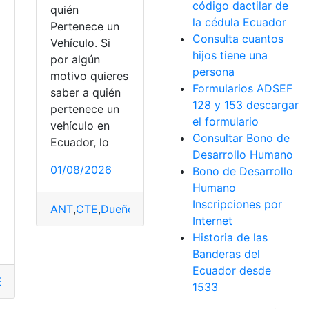
código dactilar de
quién
la cédula Ecuador
Pertenece un
Consulta cuantos
Vehículo. Si
hijos tiene una
por algún
persona
motivo quieres
Formularios ADSEF
saber a quién
U
128 y 153 descargar
pertenece un
el formulario
vehículo en
Consultar Bono de
,
Herramientas Ecuador
,
Registro Civil
Ecuador, lo
Desarrollo Humano
01/08/2026
Bono de Desarrollo
Humano
Inscripciones por
ANT
,
CTE
,
Dueño
,
Herramientas Ecuador
,
Vehiculo
,
uador
,
Infracciones y contravenciones
,
tránsito
Internet
Historia de las
Banderas del
Ecuador desde
Ecuador
,
top1
,
UCE
1533