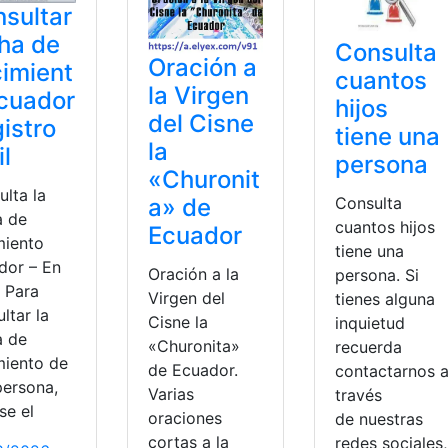
sultar
ha de
Consulta
Oración a
imient
cuantos
la Virgen
cuador
hijos
del Cisne
istro
tiene una
la
il
persona
«Churonit
lta la
Consulta
a» de
a de
cuantos hijos
Ecuador
miento
tiene una
dor – En
Oración a la
persona. Si
. Para
Virgen del
tienes alguna
ltar la
Cisne la
inquietud
a de
«Churonita»
recuerda
miento de
de Ecuador.
contactarnos 
persona,
Varias
través
se el
oraciones
de nuestras
cortas a la
redes sociales,