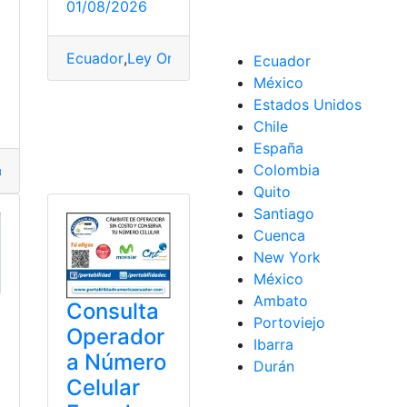
01/08/2026
Ecuador
,
Ley Orgánica de Educación Intercultura
o
Ecuador
México
Estados Unidos
Chile
España
rgen del Cisne
Colombia
nsultar
,
Criterios
,
Ecuador
,
Hijo - Hija
,
Personas
Quito
Santiago
Cuenca
New York
México
Ambato
Consulta
Portoviejo
Operador
Ibarra
a Número
Durán
Celular