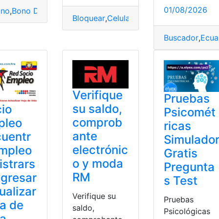
01/08/2026
ono
,
Bono Desarrollo Humano
,
Ecuador
,
Herramientas Ecuado
Bloquear
,
Celular
,
Código
,
Ecuador
,
IMEI
Buscador
,
Ecua
Verifique
Pruebas
su saldo,
io
Psicomét
comprob
pleo
ricas
ante
uentr
Simulado
electrónic
empleo
Gratis
o y moda
istrars
Pregunta
RM
ngresar
s Test
ualizar
Verifique su
Pruebas
a de
saldo,
Psicológicas
da