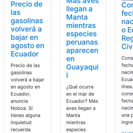
Más aves
Precio de
Con
llegan a
las
fec
Manta
gasolinas
nac
mientras
volverá a
o E
especies
bajar en
Reg
peruanas
agosto en
Civ
aparecen
Ecuador
en
Consu
fech
Precio de las
Guayaqui
naci
gasolinas
l
Ecua
volverá a bajar
línea
en agosto en
¿Qué ocurre
consu
Ecuador,
en el mar de
fech
anuncia
Ecuador? Más
naci
Noboa. Si
aves llegan a
una 
tienes alguna
Manta
ingre
inquietud
mientras
recuerda
especies