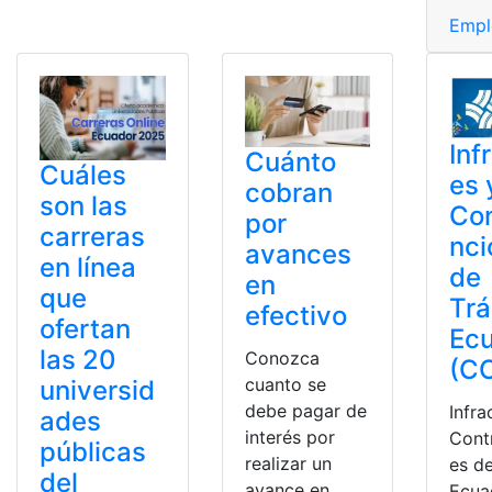
Empl
Inf
Cuánto
Cuáles
es 
cobran
son las
Co
por
carreras
nci
avances
en línea
de
en
que
Trá
efectivo
ofertan
Ec
las 20
Conozca
(CO
cuanto se
universid
debe pagar de
Infra
ades
interés por
Cont
públicas
realizar un
es de
del
avance en
Ecua