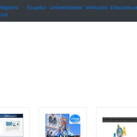
Registro
Ecuador
Universidades
Vehículos
Educarecu
ivil