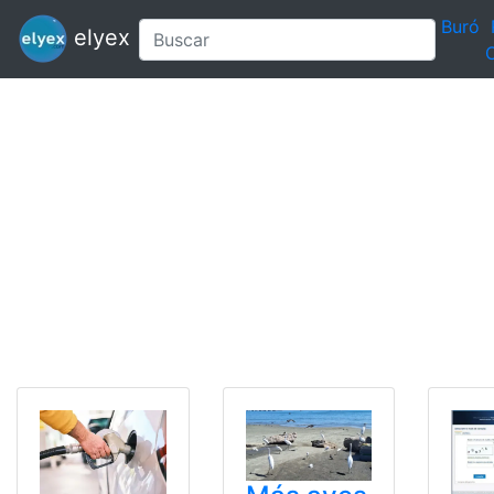
Buró
elyex
C