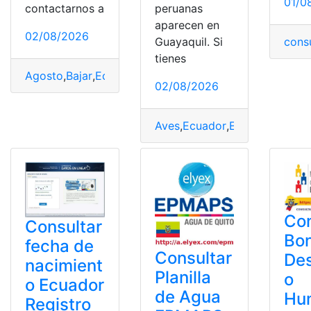
01/0
contactarnos a
peruanas
aparecen en
02/08/2026
cons
Guayaquil. Si
tienes
Agosto
,
Bajar
,
Ecuador
,
gasolinas
,
Noboa
,
Precio
02/08/2026
Aves
,
Ecuador
,
Especies
,
Guaya
Con
Consultar
Bo
fecha de
Consultar
Des
nacimient
Planilla
o
o Ecuador
de Agua
Hu
Registro