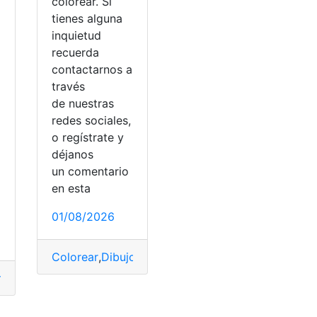
colorear. Si
tienes alguna
inquietud
recuerda
contactarnos a
través
de nuestras
redes sociales,
o regístrate y
déjanos
un comentario
en esta
M
01/08/2026
Colorear
,
Dibujos
,
Ecuador
,
Geografía
,
Internacional
mientas Ecuador
,
Preguntas test
,
Psicométricas
,
Simulador
,
t