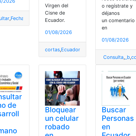
8/2026
Virgen del
o regístrate y
Cisne de
déjanos
ultar
,
Fecha
,
Fecha de Nacimiento
,
Registro
,
Registro Civil
Ecuador.
un comentari
en
01/08/2026
01/08/2026
cortas
,
Ecuador
,
La Churonita
,
Oración
,
Vi
quil
,
Manta
,
Mar
,
peruanas
Consulta
,
_b
,
co
sultar
no de
Bloquear
Buscar
arroll
un celular
Personas
robado
en
mano
en
Ecuador