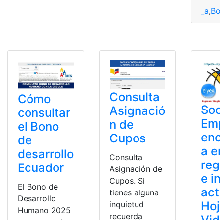
_a
,
B
Consulta
Cómo
Soc
Asignació
consultar
Em
n de
el Bono
enc
Cupos
de
a 
desarrollo
Consulta
reg
Ecuador
Asignación de
e i
Cupos. Si
El Bono de
act
tienes alguna
Desarrollo
Hoj
inquietud
Humano 2025
recuerda
Vi