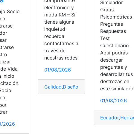
comprobante
Simulador
electrónico y
Gratis
ajo Socio
moda RM – Si
Psicométricas
eo
tienes alguna
Preguntas
trarse
inquietud
Respuestas
dor
recuerda
Test
sar
contactarnos a
Cuestionario.
trarse
través de
Aquí podrás
stro
nuestras redes
descargar
lizar
preguntas y
 de Vida
01/08/2026
desarrollar tus
 Inicio
destrezas en
citación.
Calidad
,
Diseño
,
Ecuador
,
Moda
,
moda R
este simulador
Socio
Ecuador
,
Instituciones
eo:
01/08/2026
sar,
trar
Ecuador
,
Herra
8/2026