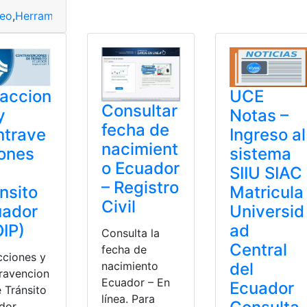
eo
,
Herramientas Ecuador
,
Ministerio de Trabajo
,
Oferta de 
UCE
raccion
Consultar
Notas –
y
fecha de
Ingreso al
ntrave
nacimient
sistema
ones
o Ecuador
SIIU SIAC
– Registro
Matricula
nsito
Civil
Universid
uador
ad
IP)
Consulta la
Central
fecha de
cciones y
del
nacimiento
ravencion
Ecuador – En
Ecuador
 Tránsito
línea. Para
dor