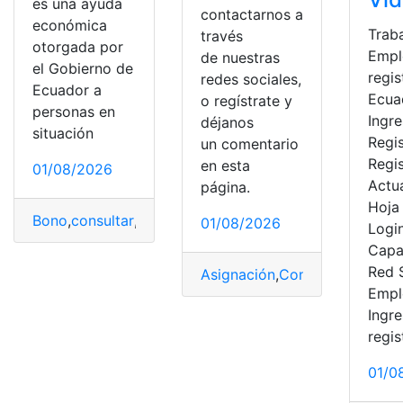
es una ayuda
contactarnos a
económica
Trab
través
otorgada por
Empl
de nuestras
el Gobierno de
regis
redes sociales,
Ecuador a
Ecua
o regístrate y
personas en
Ingre
déjanos
situación
Regis
un comentario
Regi
en esta
01/08/2026
Actua
página.
Hoja
Bono
,
consultar
,
Desarrollo
,
Ecuador
01/08/2026
Login
Capa
Red 
Asignación
,
Consultas
,
Cupos
,
Empl
Ingre
regis
01/0