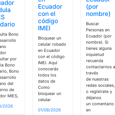
uador
Ecuador
(por
dula
con el
nombre)
ES
código
idario
Buscar
IMEI
Personas en
ulta Bono
Ecuador (por
Bloquear un
esarrollo
nombre). Si
celular robado
ano
tienes alguna
en Ecuador
dor
inquietud
con el código
ultar por
recuerda
IMEI. Aquí
la Bono
contactarnos 
conocerás
ario, Bono
través
todos los
esarrollo
de nuestras
datos de
no del
redes sociales,
Como
erno de
o regístrate y
bloquear un
ltar Multas de Tránsito
,
consultar notas
,
Consultar Número
dor MIES,
déjanos
celular
un comentari
8/2026
mientas Ecuador
,
Planillas
,
Quito
01/08/2026
en