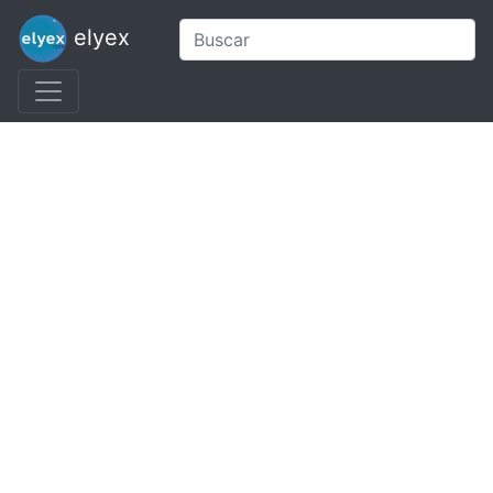
elyex