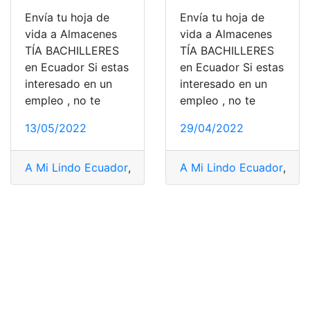
Envía tu hoja de
Envía tu hoja de
vida a Almacenes
vida a Almacenes
TÍA BACHILLERES
TÍA BACHILLERES
en Ecuador Si estas
en Ecuador Si estas
interesado en un
interesado en un
empleo , no te
empleo , no te
13/05/2022
29/04/2022
A Mi Lindo Ecuador
,
adopción ecuador
A Mi Lindo Ecuador
,
Armada del Ec
,
adop