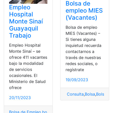
Bolsa de
Empleo
empleo MIES
Hospital
(Vacantes)
Monte Sinaí
Guayaquil
Bolsa de empleo
MIES (Vacantes) –
Trabajo
Si tienes alguna
Empleo Hospital
inquietud recuerda
Monte Sinaí – se
contactarnos a
ofrece 411 vacantes
través de nuestras
bajo la modalidad
redes sociales, o
de servicios
regístrate
ocasionales. El
19/09/2023
Ministerio de Salud
ofrece
Consulta
,
Bolsa
,
Bolsa d
20/11/2023
Bolsa de Empleo
,
bolsa empleo
,
Empleo
,
empleo públic