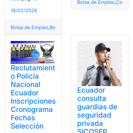
Bolsa de Empleo
,
Consult
18/02/2026
Bolsa de Empleo
,
Bolsa de Empleo Municipio de Guaya
Reclutamient
o Policía
Nacional
Ecuador
Ecuador
consulta
Inscripciones
guardias de
Cronograma
seguridad
Fechas
privada
Selección
SICOSEP