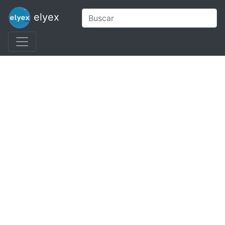
elyex