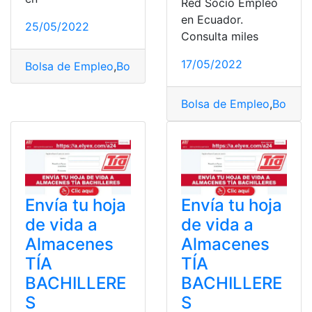
Red Socio Empleo
en Ecuador.
25/05/2022
Consulta miles
17/05/2022
Bolsa de Empleo
,
Bolsa de Empleo Municipio de Guaya
Bolsa de Empleo
,
Bolsa d
Envía tu hoja
Envía tu hoja
de vida a
de vida a
Almacenes
Almacenes
TÍA
TÍA
BACHILLERE
BACHILLERE
S
S