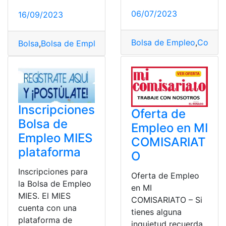
06/07/2023
16/09/2023
Bolsa de Empleo
,
Consul
Bolsa
,
Bolsa de Empleo
,
Bono Chile
,
Chile
,
economía
,
Emp
Inscripciones
Oferta de
Bolsa de
Empleo en MI
Empleo MIES
COMISARIAT
plataforma
O
Inscripciones para
Oferta de Empleo
la Bolsa de Empleo
en MI
MIES. El MIES
COMISARIATO – Si
cuenta con una
tienes alguna
plataforma de
inquietud recuerda