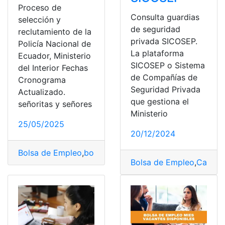
Proceso de
Consulta guardias
selección y
de seguridad
reclutamiento de la
privada SICOSEP.
Policía Nacional de
La plataforma
Ecuador, Ministerio
SICOSEP o Sistema
del Interior Fechas
de Compañías de
Cronograma
Seguridad Privada
Actualizado.
que gestiona el
señoritas y señores
Ministerio
25/05/2025
20/12/2024
Bolsa de Empleo
,
bolsa empleo
,
Empleo
,
empleo públic
Bolsa de Empleo
,
Capaci