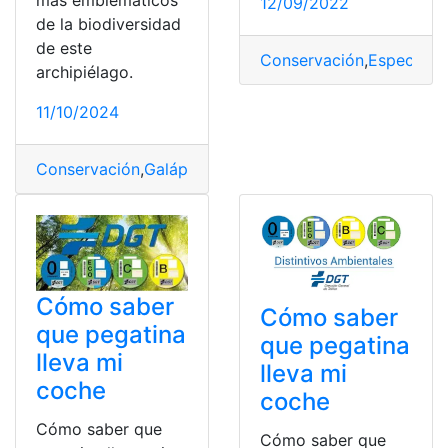
12/09/2022
de la biodiversidad
de este
Conservación
,
Especies
,
G
archipiélago.
11/10/2024
Conservación
,
Galápagos
,
Gigante
,
Islas
,
tortuga
Cómo saber
Cómo saber
que pegatina
que pegatina
lleva mi
lleva mi
coche
coche
Cómo saber que
Cómo saber que