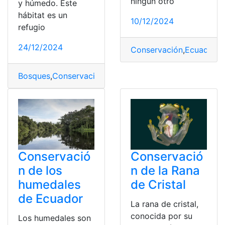
ningún otro
y húmedo. Este
hábitat es un
10/12/2024
refugio
24/12/2024
Conservación
,
Ecuador
,
E
Bosques
,
Conservación
,
Ecuador
,
Niebla
Conservació
Conservació
n de los
n de la Rana
humedales
de Cristal
de Ecuador
La rana de cristal,
conocida por su
Los humedales son