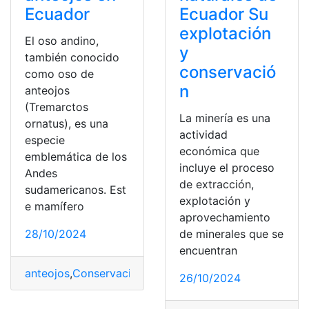
Ecuador
Ecuador Su
explotación
El oso andino,
y
también conocido
conservació
como oso de
n
anteojos
(Tremarctos
La minería es una
ornatus), es una
actividad
especie
económica que
emblemática de los
incluye el proceso
Andes
de extracción,
sudamericanos. Est
explotación y
e mamífero
aprovechamiento
28/10/2024
de minerales que se
encuentran
anteojos
,
Conservación
,
desafíos
,
Ecuador
,
Esfuerzos
,
Os
26/10/2024