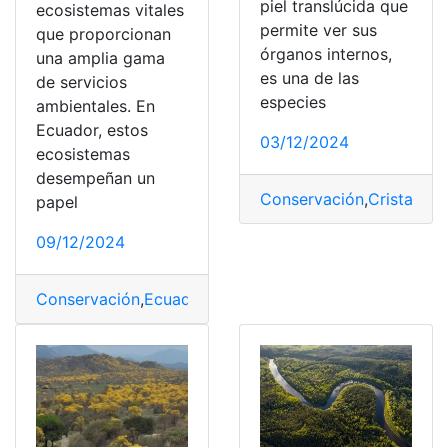
piel translúcida que
ecosistemas vitales
permite ver sus
que proporcionan
órganos internos,
una amplia gama
es una de las
de servicios
especies
ambientales. En
Ecuador, estos
03/12/2024
ecosistemas
desempeñan un
Conservación
,
Cristal
,
Ra
papel
09/12/2024
Conservación
,
Ecuador
,
humedales