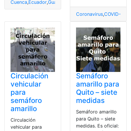
Cuenca
,
Ecuador
,
Guayaquil
,
Quito
,
Semáforo amarillo
Coronavirus
,
COVID-19
,
Q
Circulación
Semáforo
vehicular
amarillo para
para
Quito – siete
semáforo
medidas
amarillo
Semáforo amarillo
para Quito – siete
Circulación
medidas. Es oficial:
vehicular para