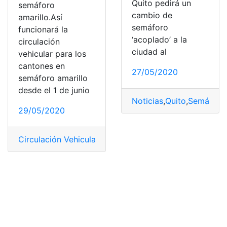
Quito pedirá un
semáforo
cambio de
amarillo.Así
semáforo
funcionará la
‘acoplado’ a la
circulación
ciudad al
vehicular para los
cantones en
27/05/2020
semáforo amarillo
desde el 1 de junio
Noticias
,
Quito
,
Semáforo 
29/05/2020
Circulación Vehicular
,
Noticias
,
Semáforo amarillo