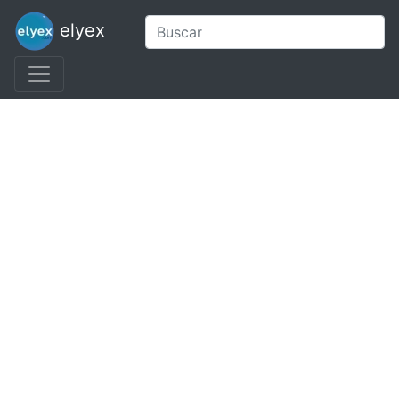
elyex