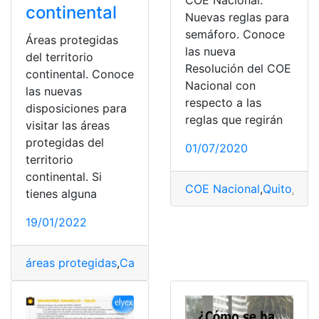
COE Nacional:
continental
Nuevas reglas para
semáforo. Conoce
Áreas protegidas
las nueva
del territorio
Resolución del COE
continental. Conoce
Nacional con
las nuevas
respecto a las
disposiciones para
reglas que regirán
visitar las áreas
protegidas del
01/07/2020
territorio
continental. Si
COE Nacional
,
Quito
,
Semá
tienes alguna
19/01/2022
áreas protegidas
,
Cantones
,
COE Nacional
,
Ecuador
,
Sem