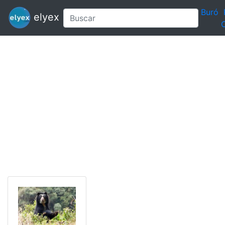
Buró
elyex
C