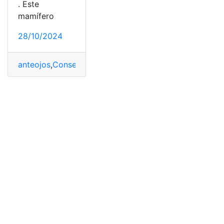
. Este
mamífero
28/10/2024
anteojos
,
Conservación
,
desafíos
,
Ecuador
,
Esfuerzos
,
Os