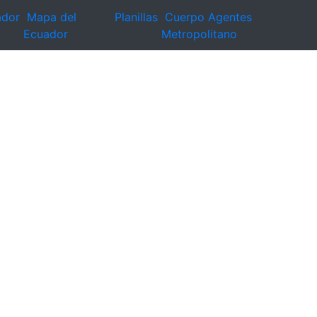
ador
Mapa del
Planillas
Cuerpo Agentes
Ecuador
Metropolitano