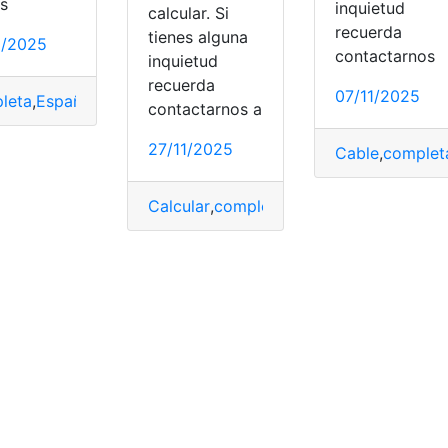
és
inquietud
calcular. Si
recuerda
tienes alguna
2/2025
contactarnos
inquietud
recuerda
07/11/2025
leta
,
Español
,
guía
,
Wix
contactarnos a
27/11/2025
Cable
,
complet
Max
,
Prime
,
video
Calcular
,
completa
,
Décimo
,
Décimo terc