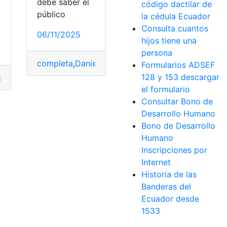
debe saber el
código dactilar de
público
la cédula Ecuador
Consulta cuantos
06/11/2025
hijos tiene una
persona
completa
,
Daniel
,
Daniel Noboa
,
Entrevista
,
Noboa
Formularios ADSEF
128 y 153 descargar
a
,
crimpar
,
Montar
,
Red
,
RJ45
el formulario
Consultar Bono de
er sueldo
,
Fecha
,
Sueldo
,
Tercer
Desarrollo Humano
Bono de Desarrollo
Humano
Inscripciones por
Internet
Historia de las
Banderas del
Ecuador desde
1533