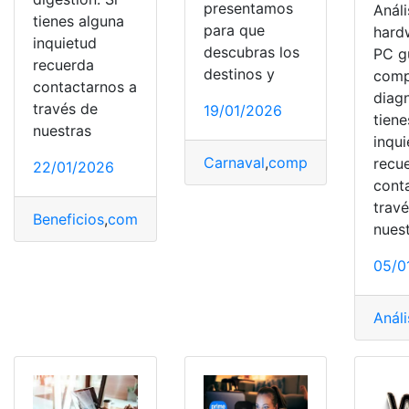
presentamos
Análi
tienes alguna
para que
hard
inquietud
descubras los
PC g
recuerda
destinos y
comp
contactarnos a
diagn
través de
19/01/2026
tiene
nuestras
inqu
Carnaval
,
completa
,
Ecuador
recu
22/01/2026
cont
trav
Beneficios
,
completa
,
Digestión
,
Papaya
,
Salud
nues
05/0
Análi