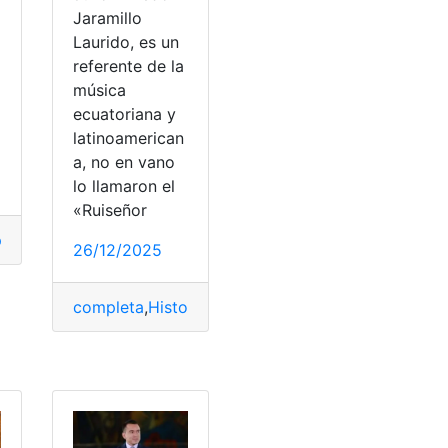
Jaramillo
Laurido, es un
referente de la
música
ecuatoriana y
latinoamerican
a, no en vano
lo llamaron el
«Ruiseñor
leta
,
Manuela
,
Natalicio
,
Sáenz
26/12/2025
completa
,
Historia
,
Jaramillo
,
Julio
,
legado
,
Música
,
V
PC
,
Tutoriales