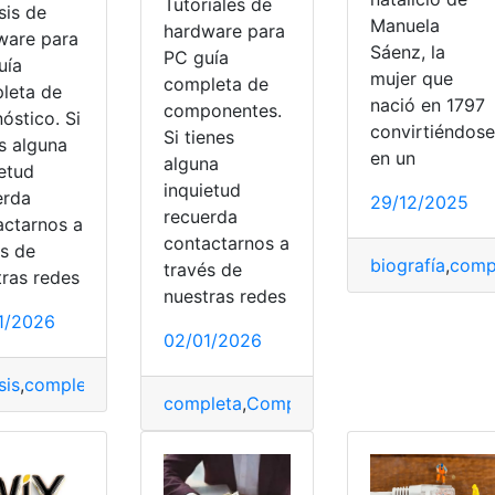
Tutoriales de
sis de
Manuela
hardware para
ware para
Sáenz, la
PC guía
uía
mujer que
completa de
leta de
nació en 1797
componentes.
óstico. Si
convirtiéndose
Si tienes
s alguna
en un
alguna
ietud
inquietud
erda
29/12/2025
recuerda
actarnos a
contactarnos a
és de
biografía
,
comp
través de
tras redes
nuestras redes
1/2026
02/01/2026
sis
,
completa
,
Diagnóstico
,
guía
,
Hardware
,
PC
completa
,
Componentes
,
guía
,
Hardware
,