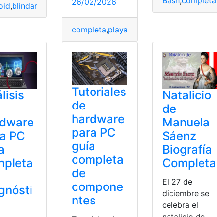
Bash
,
completa
26/02/2026
ocio
oid
,
blindar
,
Celular
,
completa
,
Perdidas
,
Robos
completa
,
playa
,
Rostro
,
Vacaciones
Tutoriales
lisis
Natalicio
de
de
hardware
rdware
Manuela
para PC
ra PC
Sáenz
guía
a
Biografía
completa
mpleta
Completa
de
El 27 de
compone
gnósti
diciembre se
ntes
celebra el
natalicio de