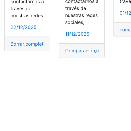
contactarnos a
trav
contactarnos a
través de
través de
01/1
nuestras redes
nuestras redes
sociales,
22/12/2025
comp
11/12/2025
Borrar
,
completa
,
Internet
,
Legal
,
Pasado
,
Técnica
Comparación
,
completa
,
HBO
,