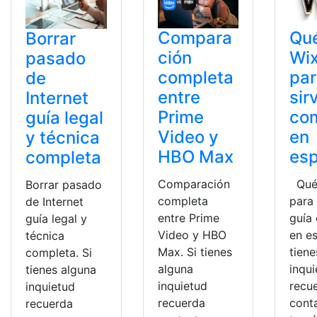
Compara
Qu
Borrar
ción
Wix
pasado
completa
par
de
entre
sir
Internet
Prime
co
guía legal
Video y
en
y técnica
HBO Max
esp
completa
Comparación
Qué 
Borrar pasado
completa
para 
de Internet
entre Prime
guía
guía legal y
Video y HBO
en es
técnica
Max. Si tienes
tiene
completa. Si
alguna
inqu
tienes alguna
inquietud
recu
inquietud
recuerda
cont
recuerda