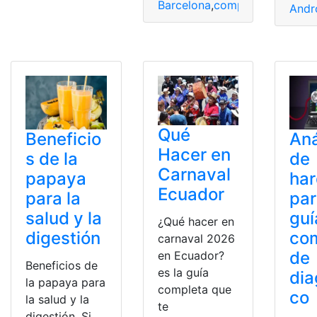
Barcelona
,
completa
,
guía
,
SC
,
S
Andr
Qué
Beneficio
Aná
Hacer en
s de la
de
Carnaval
papaya
ha
Ecuador
para la
pa
salud y la
guí
¿Qué hacer en
digestión
co
carnaval 2026
de
en Ecuador?
Beneficios de
es la guía
dia
la papaya para
completa que
co
la salud y la
te
digestión. Si