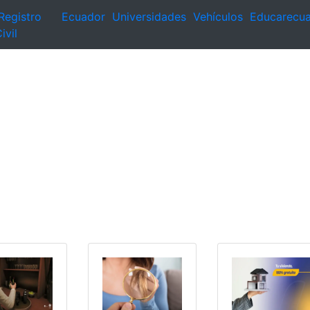
Registro
Ecuador
Universidades
Vehículos
Educarecu
ivil