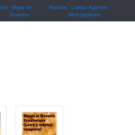
ador
Mapa del
Planillas
Cuerpo Agentes
Ecuador
Metropolitano