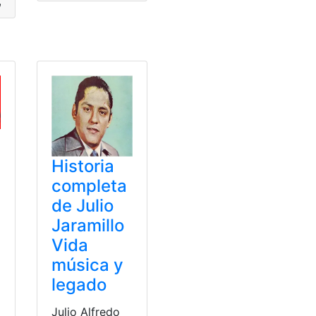
,
guía
,
Linux
,
Manual
,
scripting
Historia
completa
de Julio
Jaramillo
Vida
música y
legado
Julio Alfredo