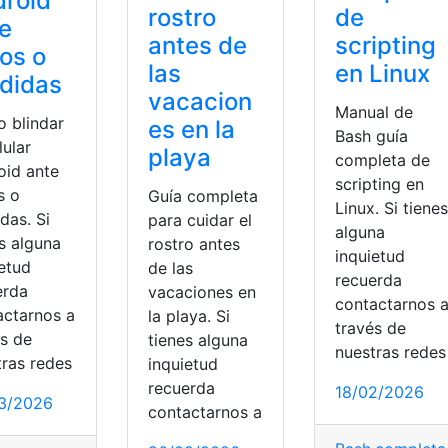
roid
rostro
de
e
antes de
scripting
os o
las
en Linux
didas
vacacion
Manual de
 blindar
es en la
Bash guía
lular
playa
completa de
oid ante
scripting en
s o
Guía completa
Linux. Si tienes
das. Si
para cuidar el
alguna
s alguna
rostro antes
inquietud
ietud
de las
recuerda
erda
vacaciones en
contactarnos 
actarnos a
la playa. Si
través de
és de
tienes alguna
nuestras redes
tras redes
inquietud
recuerda
18/02/2026
3/2026
contactarnos a