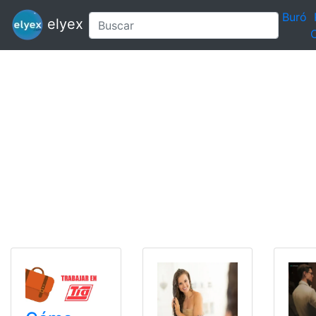
Buró
elyex
C