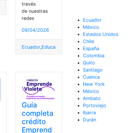
través
,
Ecuador
,
Gratis
,
guía
,
Vivienda
de nuestras
redes
Ecuador
México
09/04/2026
Estados Unidos
Chile
Ecuador
,
Educación
,
Himnos
,
Maestros
,
top2
España
Colombia
Quito
,
Porosidad capilar
,
Rutina
,
Transformar
Santiago
Cuenca
New York
México
Ambato
Guía
Portoviejo
completa
Ibarra
Durán
crédito
Emprend