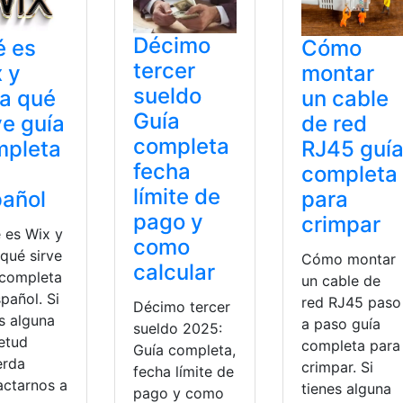
Décimo
é es
Cómo
tercer
 y
montar
sueldo
a qué
un cable
Guía
ve guía
de red
completa
mpleta
RJ45 guí
fecha
completa
límite de
añol
para
pago y
crimpar
es Wix y
como
qué sirve
Cómo montar
calcular
 completa
un cable de
pañol. Si
red RJ45 paso
Décimo tercer
s alguna
a paso guía
sueldo 2025:
ietud
completa para
Guía completa,
erda
crimpar. Si
fecha límite de
actarnos a
tienes alguna
pago y como