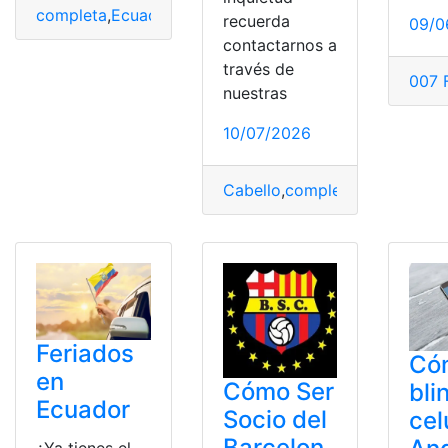
completa
,
Ecuador
,
guía
,
Tía
,
trabajar
recuerda
09/0
contactarnos a
través de
007 F
nuestras
10/07/2026
Cabello
,
completa
,
Descifrar
,
g
Feriados
Có
en
Cómo Ser
bli
Ecuador
Socio del
cel
Barcelon
¿Ya tienes el