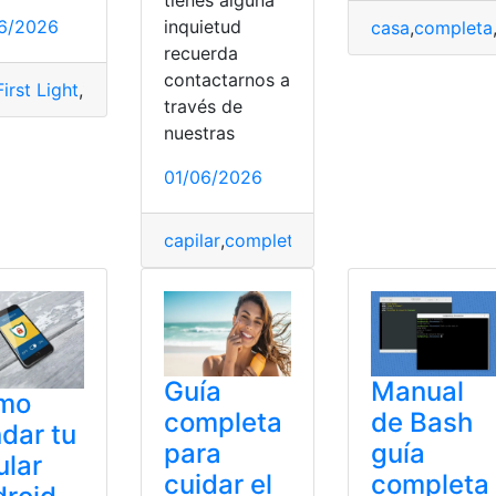
tienes alguna
6/2026
inquietud
casa
,
completa
recuerda
contactarnos a
irst Light
,
14 recuerdos
,
First
,
guía
,
Light
,
recuerdos
través de
nuestras
01/06/2026
uía
,
necesita
,
realmente
capilar
,
completa
,
identificarla
,
Porosidad
Guía
Manual
mo
completa
de Bash
ndar tu
para
guía
ular
cuidar el
completa