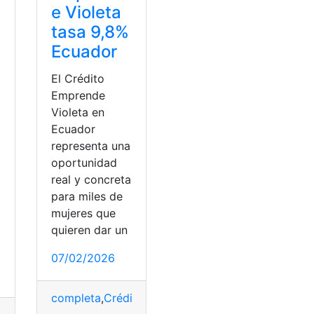
e Violeta
tasa 9,8%
Ecuador
El Crédito
Emprende
Violeta en
Ecuador
representa una
oportunidad
real y concreta
para miles de
a
mujeres que
quieren dar un
07/02/2026
completa
,
Crédito
,
Ecuador
,
Emprende
,
Tasa
,
Violet