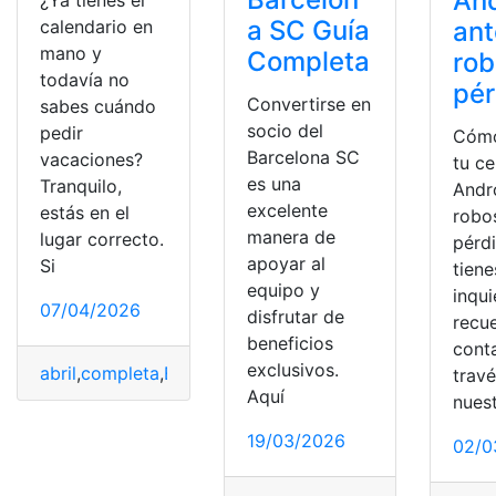
And
a SC Guía
calendario en
ant
mano y
Completa
rob
todavía no
pér
Convertirse en
sabes cuándo
socio del
pedir
Cómo
Barcelona SC
vacaciones?
tu ce
es una
Tranquilo,
Andr
excelente
estás en el
robo
manera de
lugar correcto.
pérdi
apoyar al
Si
tiene
equipo y
inqu
07/04/2026
disfrutar de
recu
beneficios
cont
exclusivos.
abril
,
completa
,
Ecuador
,
Feriados
trav
Aquí
nues
19/03/2026
02/0