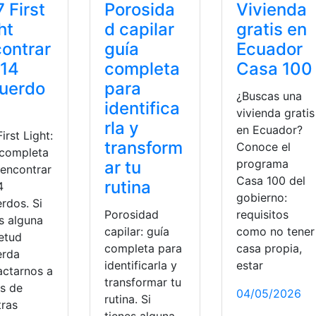
 First
Porosida
Vivienda
ht
d capilar
gratis en
ontrar
guía
Ecuador
 14
completa
Casa 100
uerdo
para
¿Buscas una
identifica
vivienda gratis
rla y
en Ecuador?
irst Light:
transform
Conoce el
 completa
programa
ar tu
 encontrar
Casa 100 del
rutina
4
gobierno:
rdos. Si
Porosidad
requisitos
s alguna
capilar: guía
como no tener
ietud
completa para
casa propia,
erda
identificarla y
estar
actarnos a
transformar tu
és de
04/05/2026
rutina. Si
tras