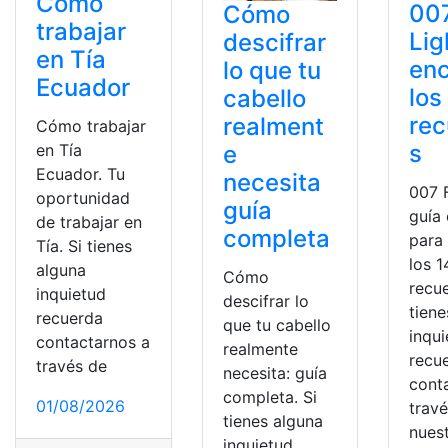
Cómo
007
Cómo
trabajar
Lig
descifrar
en Tía
enc
lo que tu
Ecuador
los
cabello
rec
realment
Cómo trabajar
s
en Tía
e
Ecuador. Tu
necesita
007 F
oportunidad
guía
guía
de trabajar en
completa
para
Tía. Si tienes
los 1
alguna
Cómo
recue
inquietud
descifrar lo
tiene
recuerda
que tu cabello
inqu
contactarnos a
realmente
recu
través de
necesita: guía
cont
completa. Si
01/08/2026
trav
tienes alguna
nues
inquietud