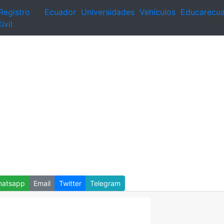
Registro
Ecuador
Universidades
Vehículos
Educarecu
ivil
atsapp
Email
Twitter
Telegram