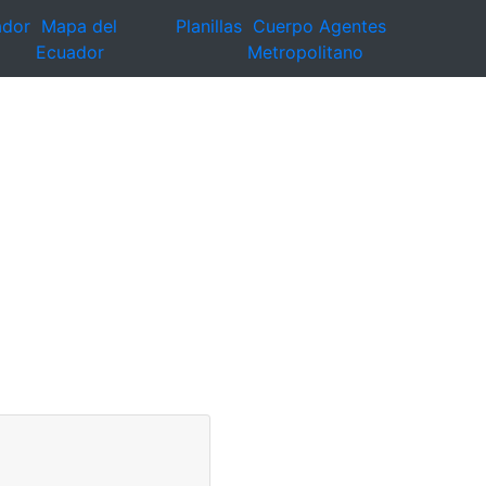
ador
Mapa del
Planillas
Cuerpo Agentes
Ecuador
Metropolitano