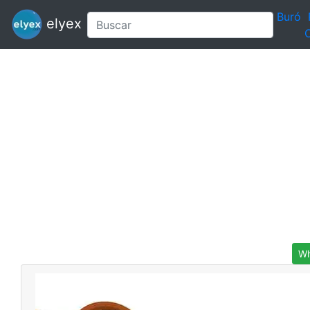
Buró
elyex
C
Wh