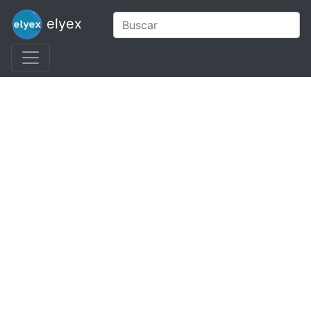
elyex