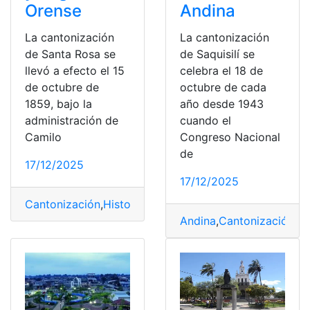
Orense
Andina
La cantonización
La cantonización
de Santa Rosa se
de Saquisilí se
llevó a efecto el 15
celebra el 18 de
de octubre de
octubre de cada
1859, bajo la
año desde 1943
administración de
cuando el
Camilo
Congreso Nacional
de
17/12/2025
17/12/2025
Cantonización
,
Historia
,
legado
,
Orense
,
Rosa
,
Santa
Andina
,
Cantonización
,
Cu