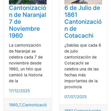
Cantonizació
6 de Julio de
n de Naranjal
1861
7 de
Cantonizació
Noviembre
n de
1960
Cotacachi
La cantonización
¿Sabías que cada 6
de Naranjal se
de julio
celebra cada 7 de
cantonización de
noviembre desde
Cotacachi se
1960, un hito que
celebra una de las
cambió la historia
fechas más
de la
importantes de la
provincia
17/12/2025
07/07/2025
1960
,
7
,
Cantonización
,
Naranjal
,
Noviembre
1861
,
Cantonización
,
Cota