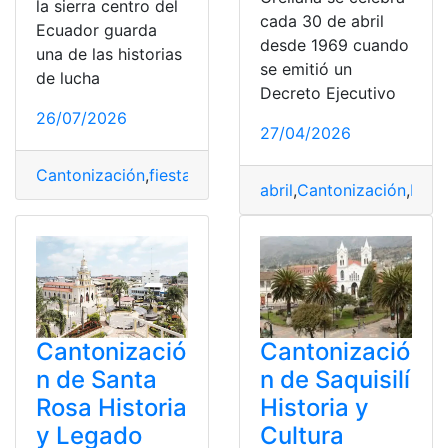
la sierra centro del
cada 30 de abril
Ecuador guarda
desde 1969 cuando
una de las historias
se emitió un
de lucha
Decreto Ejecutivo
26/07/2026
27/04/2026
Cantonización
,
fiesta
,
Historia
,
Julio
,
Quero
abril
,
Cantonización
,
Fran
Cantonizació
Cantonizació
n de Santa
n de Saquisilí
Rosa Historia
Historia y
y Legado
Cultura