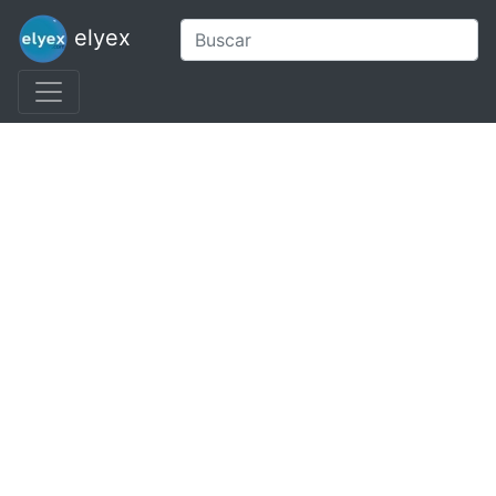
elyex