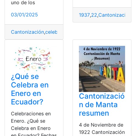
uno de los
03/01/2025
1937
,
22
,
Cantonización
,
D
Cantonización
,
celebramos
,
Diciembre
,
Guano
¿Qué se
Celebra en
Enero en
Cantonizació
Ecuador?
n de Manta
resumen
Celebraciones en
Enero. ¿Qué se
4 de Noviembre de
Celebra en Enero
1922 Cantonización
en Ecuador? Fechas