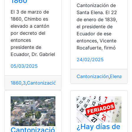
1860
Cantonización de
El 3 de marzo de
Santa Elena. El 22
1860, Chimbo es
de enero de 1839,
elevado a cantón
el presidente de
por decreto del
Ecuador de ese
entonces
entonces, Vicente
presidente de
Rocafuerte, firmó
Ecuador, Dr. Gabriel
24/02/2025
05/03/2025
Cantonización
,
Elena
,
ene
1860
,
3
,
Cantonización
,
Chimbo
,
José
,
Marzo
,
San
¿Hay días de
Cantonizació