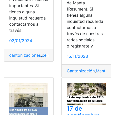
de Manta
importantes. Si
(Resumen). Si
tienes alguna
tienes alguna
inquietud recuerda
inquietud recuerda
contactarnos a
contactarnos a
través
través de nuestras
redes sociales,
02/01/2024
o regístrate y
cantonizaciones
,
celebraciones
,
conmemoraciones
,
ene
15/11/2023
Cantonización
,
Manta
,
No
17 de