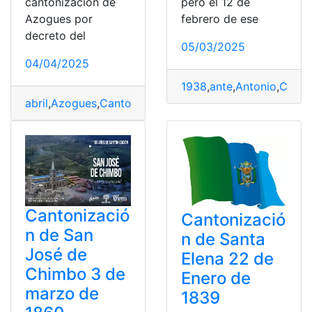
cantonización de
pero el 12 de
Azogues por
febrero de ese
decreto del
05/03/2025
04/04/2025
1938
,
ante
,
Antonio
,
Canto
abril
,
Azogues
,
Cantonización
,
Cantonización de Azogu
Cantonizació
Cantonizació
n de San
n de Santa
José de
Elena 22 de
Chimbo 3 de
Enero de
marzo de
1839