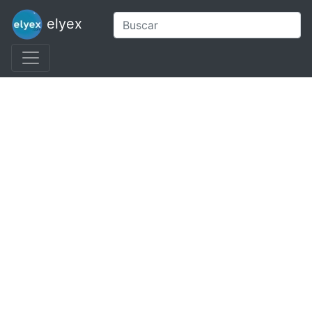
elyex